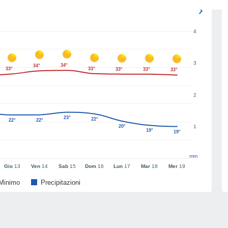
4
3
34°
34°
33°
33°
33°
33°
33°
2
23°
22°
22°
22°
20°
1
19°
19°
mm
Gio
13
Ven
14
Sab
15
Dom
16
Lun
17
Mar
18
Mer
19
Minimo
Precipitazioni