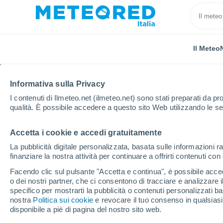
Il Meteo
Informativa sulla Privacy
I contenuti di Ilmeteo.net (ilmeteo.net) sono stati preparati da pro
qualità. È possibile accedere a questo sito Web utilizzando le se
Accetta i cookie e accedi gratuitamente
Home
Spagna
Andalusia
Provincia di Málaga
La pubblicità digitale personalizzata, basata sulle informazioni ra
finanziare la nostra attività per continuare a offrirti contenuti co
Previsioni Meteo Genal
Facendo clic sul pulsante "Accetta e continua", è possibile accede
o dei nostri partner, che ci consentono di tracciare e analizzare
04:48
Venerdì
specifico per mostrarti la pubblicità o contenuti personalizzati b
nostra
Politica sui cookie
e revocare il tuo consenso in qualsia
disponibile a piè di pagina del nostro sito web.
Cielo sereno