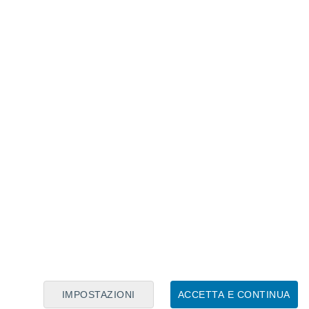
Calendario Lunare
Lun
Mar
Mer
Gio
Ven
Sab
Dom
7
8
9
10
11
12
13
14
15
16
17
18
19
20
IMPOSTAZIONI
ACCETTA E CONTINUA