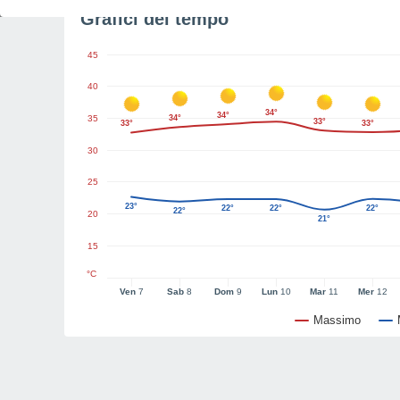
Grafici del tempo
45
40
34°
34°
35
34°
33°
33°
33°
30
25
23°
22°
22°
22°
22°
20
21°
15
°C
Ven
7
Sab
8
Dom
9
Lun
10
Mar
11
Mer
12
Massimo