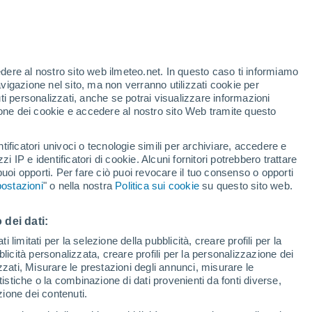
te
edere al nostro sito web ilmeteo.net. In questo caso ti informiamo
35%
avigazione nel sito, ma non verranno utilizzati cookie per
i personalizzati, anche se potrai visualizzare informazioni
azione dei cookie e accedere al nostro sito Web tramite questo
forti
tificatori univoci o tecnologie simili per archiviare, accedere e
zzi IP e identificatori di cookie. Alcuni fornitori potrebbero trattare
 puoi opporti. Per fare ciò puoi revocare il tuo consenso o opporti
adar di pioggia
Satelliti
Modelli
ostazioni
" o nella nostra
Politica sui cookie
su questo sito web.
 dei dati:
Lunedì
Martedì
Mercoledì
Giovedi
 limitati per la selezione della pubblicità, creare profili per la
bblicità personalizzata, creare profili per la personalizzazione dei
10 Ago
11 Ago
12 Ago
13 Ago
izzati, Misurare le prestazioni degli annunci, misurare le
istiche o la combinazione di dati provenienti da fonti diverse,
ezione dei contenuti.