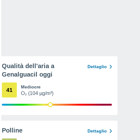
Qualità dell'aria a
Dettaglio
Genalguacil oggi
Mediocre
41
O₃ (104 µg/m³)
Polline
Dettaglio