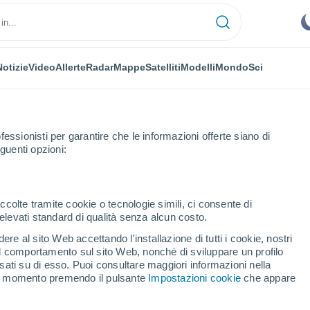
Notizie
Video
Allerte
Radar
Mappe
Satelliti
Modelli
Mondo
Sci
fessionisti per garantire che le informazioni offerte siano di
guenti opzioni:
Genalguacil
ccolte tramite cookie o tecnologie simili, ci consente di
n elevati standard di qualità senza alcun costo.
guacil
re al sito Web accettando l'installazione di tutti i cookie, nostri
 il comportamento sul sito Web, nonché di sviluppare un profilo
...
asati su di esso. Puoi consultare maggiori informazioni nella
si momento premendo il pulsante
Impostazioni cookie
che appare
Per ora
Cielo sereno nelle prossime ore