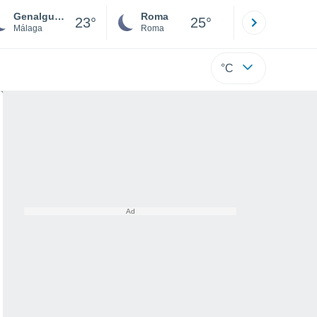
Genalguacil
Roma
Milano
23°
25°
Málaga
Roma
Milano
°C