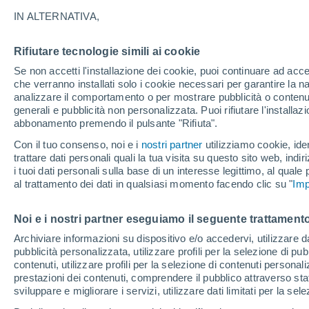
23°
IN ALTERNATIVA,
Rifiutare tecnologie simili ai cookie
Luna calan
Se non accetti l'installazione dei cookie, puoi continuare ad acc
Illuminata:
Temp. percepita 25°
che verranno installati solo i cookie necessari per garantire la n
analizzare il comportamento o per mostrare pubblicità o contenut
generali e pubblicità non personalizzata. Puoi rifiutare l'install
abbonamento premendo il pulsante "Rifiuta".
Ultim’ora
Caldo intenso sull’Italia, ma venerdì 7 agosto 
Con il tuo consenso, noi e i
nostri partner
utilizziamo cookie, iden
temporali minacciano il Nord
trattare dati personali quali la tua visita su questo sito web, indiri
i tuoi dati personali sulla base di un interesse legittimo, al quale
Il Meteo 1 - 7
Attualità
Mappa della Temperatura
R
al trattamento dei dati in qualsiasi momento facendo clic su "
Imp
Noi e i nostri partner eseguiamo il seguente trattamento
Domani
Domenica
Oggi
Archiviare informazioni su dispositivo e/o accedervi, utilizzare dati
pubblicità personalizzata, utilizzare profili per la selezione di pu
8 Ago
9 Ago
7 Ago
contenuti, utilizzare profili per la selezione di contenuti personal
prestazioni dei contenuti, comprendere il pubblico attraverso stat
sviluppare e migliorare i servizi, utilizzare dati limitati per la sel