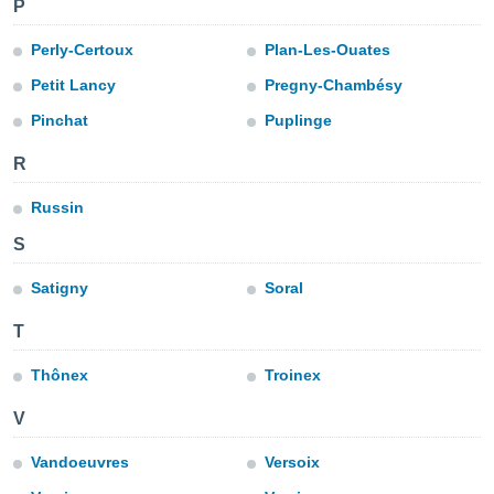
P
sui cookie
Perly-Certoux
Plan-Les-Ouates
e il tuo
 in
Petit Lancy
Pregny-Chambésy
Pinchat
Puplinge
o
 il
R
azioni
kie
Russin
re
S
le a piè
 del
Satigny
Soral
to web.
T
ATIVA,
Thônex
Troinex
e
gie
V
i cookie
Vandoeuvres
Versoix
ccetti
zione dei