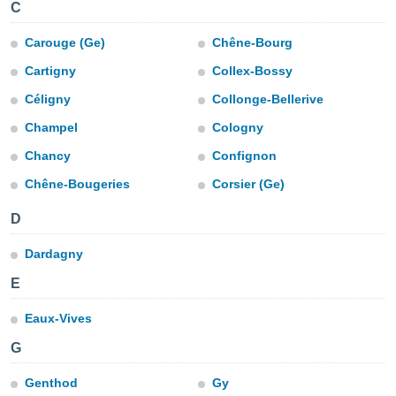
C
e
Carouge (Ge)
Chêne-Bourg
amente
Cartigny
Collex-Bossy
cità
Céligny
Collonge-Bellerive
izzata,
ACCETTA
ulle
Champel
Cologny
E
ioni
CONTINUA
Chancy
Confignon
tramite
Chêne-Bougeries
Corsier (Ge)
e simili,
IMPOSTAZIONI
nte di
D
e la
tività per
Dardagny
re a
ontenuti
E
ti
 di
Eaux-Vives
senza
sto.
G
clic sul
Genthod
Gy
 "Accetta