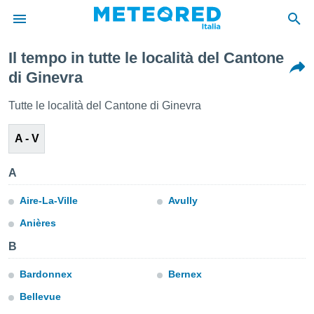
Il tempo in tutte le località del Cantone
tiva
di Ginevra
rivacy
ti di
Tutte le località del Cantone di Ginevra
net
net)
A - V
i
 da
nisti per
A
 che le
ioni
Aire-La-Ville
Avully
iano di
È
Anières
 a
B
ito Web
do le
Bardonnex
Bernex
opzioni:
Bellevue
 i