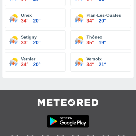
Onex
Plan-Les-Ouates
34°
20°
34°
20°
Satigny
Thônex
33°
20°
35°
19°
Vernier
Versoix
34°
20°
34°
21°