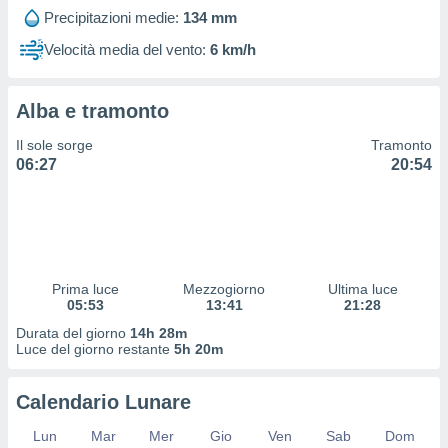
 profili
Precipitazioni medie:
134 mm
lezione
cità
Velocità media del vento:
6 km/h
izzata,
fili per
Alba e tramonto
izzazione
nuti,
Il sole sorge
Tramonto
 profili
06:27
20:54
lezione
uti
zzati,
 le
ni degli
 misurare
Prima luce
Mezzogiorno
Ultima luce
zioni dei
05:53
13:41
21:28
,
ere il
Durata del giorno
14h 28m
Luce del giorno restante
5h 20m
so
he o la
Calendario Lunare
ione di
enienti
Lun
Mar
Mer
Gio
Ven
Sab
Dom
diverse,