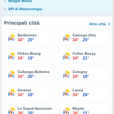
Widget Meteo
API di Meteorologia
Principali città
Altre città
Bardonnex
Carouge (Ge)
34°
20°
34°
20°
Chêne-Bourg
Collex-Bossy
34°
19°
34°
21°
Collonge-Bellerive
Cologny
34°
20°
34°
19°
Ginevra
Lancy
34°
20°
34°
20°
Le Grand-Saconnex
Meyrin
34°
20°
34°
21°