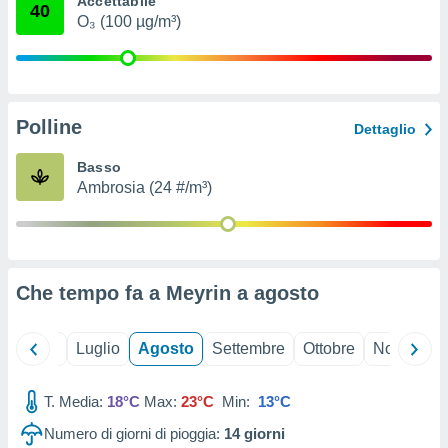
Accettabile
40
ioni
" o
O₃ (100 µg/m³)
tra
sui cookie
o sito
Polline
nostri
Dettaglio
mo il
Basso
te
Ambrosia (24 #/m³)
ento dei
re
ioni su
vo e/o
Che tempo fa a Meyrin a
agosto
i,
 dati
er la
Giugno
Luglio
Agosto
Settembre
Ottobre
Novembre
 della
à, creare
r la
T. Media:
18°C
Max:
23°C
Min:
13°C
à
Numero di giorni di pioggia:
14
giorni
izzata,