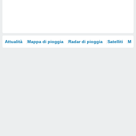
i nostri
artner
Attualità
Mappa di pioggia
Radar di pioggia
Satelliti
Mod