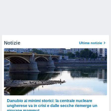
Notizie
Ultime notizie
Danubio ai minimi storici: la centrale nucleare
ungherese va in crisi e dalle secche riemerge un
giovane mammut