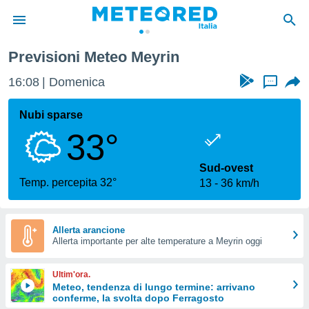
Previsioni Meteo Meyrin
tiva
rivacy
16:08
Domenica
...
ti di
net
Nubi sparse
net)
33°
i
 da
nisti per
Sud-ovest
 che le
Temp. percepita 32°
13
36 km/h
ioni
iano di
È
Allerta arancione
 a
Allerta importante per alte temperature a Meyrin oggi
ito Web
do le
Ultim'ora.
opzioni:
Meteo, tendenza di lungo termine: arrivano
conferme, la svolta dopo Ferragosto
 i