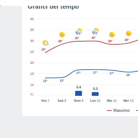
Grafici del tempo
40
35
30°
30°
29°
30
28°
28°
25°
25
20
17°
17°
17°
15
16°
13°
13°
10
0.4
0.3
°C
Ven
7
Sab
8
Dom
9
Lun
10
Mar
11
Mer
12
Massimo