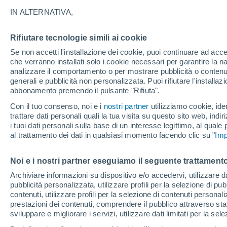
24°
IN ALTERNATIVA,
Rifiutare tecnologie simili ai cookie
Nord
Se non accetti l'installazione dei cookie, puoi continuare ad acc
Temp. percepita 25°
11
-
31 km
che verranno installati solo i cookie necessari per garantire la n
analizzare il comportamento o per mostrare pubblicità o contenut
generali e pubblicità non personalizzata. Puoi rifiutare l'install
abbonamento premendo il pulsante "Rifiuta".
Ultim'ora.
Luca Lombroso non vede la fine del caldo:
Con il tuo consenso, noi e i
nostri partner
utilizziamo cookie, iden
"Ferragosto 2026 potrebbe entrare nella storia
trattare dati personali quali la tua visita su questo sito web, indiri
Ecco perché."
i tuoi dati personali sulla base di un interesse legittimo, al quale
Il Meteo 1 - 7
Attualità
Mappa di nuvolosità
Radar 
al trattamento dei dati in qualsiasi momento facendo clic su "
Imp
Noi e i nostri partner eseguiamo il seguente trattamento
Domani
Domenica
Oggi
Archiviare informazioni su dispositivo e/o accedervi, utilizzare dati
pubblicità personalizzata, utilizzare profili per la selezione di pu
8 Ago
9 Ago
7 Ago
contenuti, utilizzare profili per la selezione di contenuti personal
prestazioni dei contenuti, comprendere il pubblico attraverso stat
sviluppare e migliorare i servizi, utilizzare dati limitati per la sel
50%