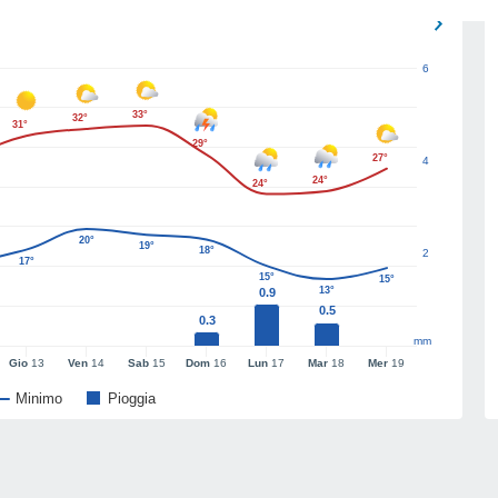
6
33°
32°
31°
29°
27°
4
24°
24°
20°
19°
18°
2
17°
15°
15°
13°
0.9
0.5
0.3
mm
Gio
13
Ven
14
Sab
15
Dom
16
Lun
17
Mar
18
Mer
19
Minimo
Pioggia