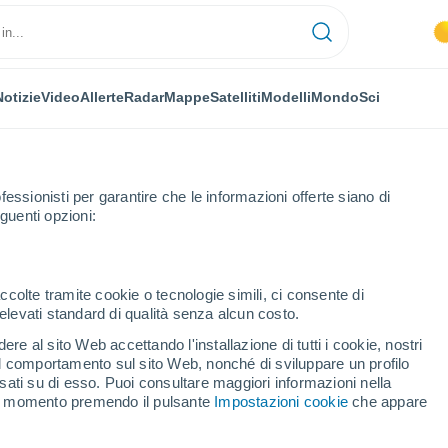
Notizie
Video
Allerte
Radar
Mappe
Satelliti
Modelli
Mondo
Sci
fessionisti per garantire che le informazioni offerte siano di
guenti opzioni:
ccolte tramite cookie o tecnologie simili, ci consente di
n elevati standard di qualità senza alcun costo.
ier
re al sito Web accettando l'installazione di tutti i cookie, nostri
 il comportamento sul sito Web, nonché di sviluppare un profilo
...
asati su di esso. Puoi consultare maggiori informazioni nella
si momento premendo il pulsante
Impostazioni cookie
che appare
Per ora
Intervalli nuvolosi nelle prossime
ore