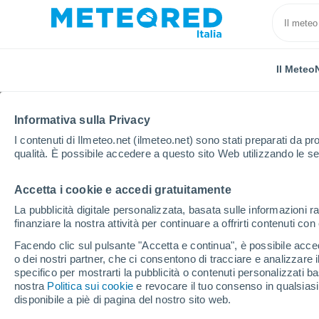
Il Meteo
Informativa sulla Privacy
I contenuti di Ilmeteo.net (ilmeteo.net) sono stati preparati da pro
qualità. È possibile accedere a questo sito Web utilizzando le se
Accetta i cookie e accedi gratuitamente
Home
Svizzera
Giura
Glovelier
La pubblicità digitale personalizzata, basata sulle informazioni ra
finanziare la nostra attività per continuare a offrirti contenuti co
Previsioni Meteo Glovel
Facendo clic sul pulsante "Accetta e continua", è possibile accede
o dei nostri partner, che ci consentono di tracciare e analizzare
14:43
Venerdì
specifico per mostrarti la pubblicità o contenuti personalizzati b
nostra
Politica sui cookie
e revocare il tuo consenso in qualsia
disponibile a piè di pagina del nostro sito web.
Sereno