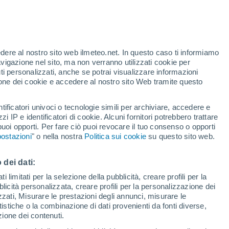
edere al nostro sito web ilmeteo.net. In questo caso ti informiamo
/h
avigazione nel sito, ma non verranno utilizzati cookie per
i personalizzati, anche se potrai visualizzare informazioni
azione dei cookie e accedere al nostro sito Web tramite questo
tificatori univoci o tecnologie simili per archiviare, accedere e
.
zzi IP e identificatori di cookie. Alcuni fornitori potrebbero trattare
 puoi opporti. Per fare ciò puoi revocare il tuo consenso o opporti
di pioggia
Satelliti
Modelli
ostazioni
" o nella nostra
Politica sui cookie
su questo sito web.
 dei dati:
Lunedì
Martedì
Mercoledì
Giovedi
 limitati per la selezione della pubblicità, creare profili per la
bblicità personalizzata, creare profili per la personalizzazione dei
10 Ago
11 Ago
12 Ago
13 Ago
izzati, Misurare le prestazioni degli annunci, misurare le
istiche o la combinazione di dati provenienti da fonti diverse,
ezione dei contenuti.
80%