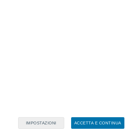
Calendario Lunare
Lun
Mar
Mer
Gio
Ven
Sab
Dom
7
8
9
10
11
12
13
14
15
16
17
18
19
20
IMPOSTAZIONI
ACCETTA E CONTINUA