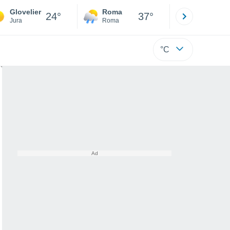
Glovelier
Roma
Milano
24°
37°
Jura
Roma
Milano
°C