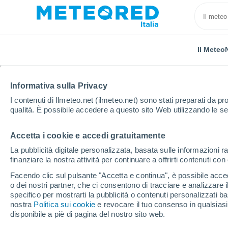
Il Meteo
Informativa sulla Privacy
I contenuti di Ilmeteo.net (ilmeteo.net) sono stati preparati da pro
qualità. È possibile accedere a questo sito Web utilizzando le se
Accetta i cookie e accedi gratuitamente
Home
Svizzera
Giura
Saint-Ursanne
La pubblicità digitale personalizzata, basata sulle informazioni ra
finanziare la nostra attività per continuare a offrirti contenuti co
Previsioni Meteo Saint
Facendo clic sul pulsante "Accetta e continua", è possibile accede
o dei nostri partner, che ci consentono di tracciare e analizzare
16:28
Venerdì
specifico per mostrarti la pubblicità o contenuti personalizzati b
nostra
Politica sui cookie
e revocare il tuo consenso in qualsia
disponibile a piè di pagina del nostro sito web.
Sereno