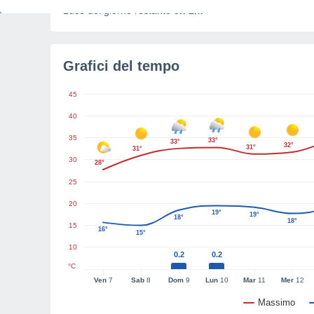
Luce del giorno restante
5h 2m
Grafici del tempo
45
40
35
33°
33°
32°
31°
31°
30
28°
25
20
19°
19°
18°
18°
15
16°
15°
10
0.2
0.2
°C
Ven
7
Sab
8
Dom
9
Lun
10
Mar
11
Mer
12
Massimo