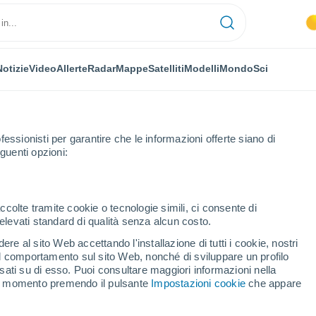
Notizie
Video
Allerte
Radar
Mappe
Satelliti
Modelli
Mondo
Sci
fessionisti per garantire che le informazioni offerte siano di
guenti opzioni:
ccolte tramite cookie o tecnologie simili, ci consente di
n elevati standard di qualità senza alcun costo.
-Ursanne
re al sito Web accettando l'installazione di tutti i cookie, nostri
 il comportamento sul sito Web, nonché di sviluppare un profilo
...
asati su di esso. Puoi consultare maggiori informazioni nella
si momento premendo il pulsante
Impostazioni cookie
che appare
Per ora
Intervalli nuvolosi nelle prossime
ore