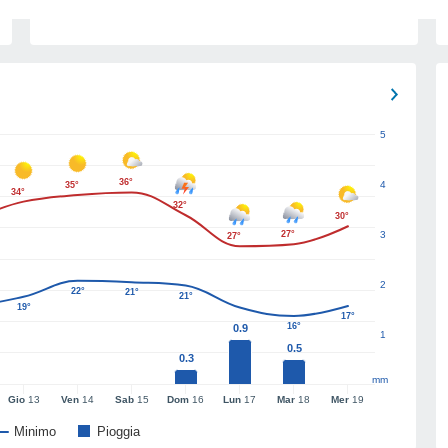
5
36°
4
35°
34°
32°
30°
27°
3
27°
2
22°
21°
21°
19°
17°
16°
0.9
1
0.5
0.3
mm
Gio
13
Ven
14
Sab
15
Dom
16
Lun
17
Mar
18
Mer
19
Minimo
Pioggia