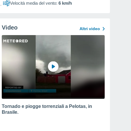
Velocità media del vento:
6 km/h
Video
Altri video
Tornado e piogge torrenziali a Pelotas, in
Brasile.