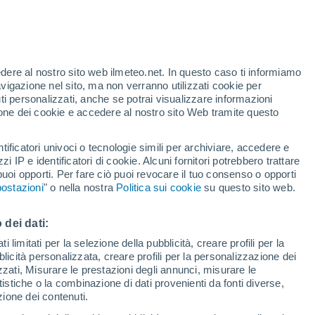
edere al nostro sito web ilmeteo.net. In questo caso ti informiamo
/h
avigazione nel sito, ma non verranno utilizzati cookie per
i personalizzati, anche se potrai visualizzare informazioni
azione dei cookie e accedere al nostro sito Web tramite questo
tificatori univoci o tecnologie simili per archiviare, accedere e
.
zzi IP e identificatori di cookie. Alcuni fornitori potrebbero trattare
 puoi opporti. Per fare ciò puoi revocare il tuo consenso o opporti
di pioggia
Satelliti
Modelli
ostazioni
" o nella nostra
Politica sui cookie
su questo sito web.
 dei dati:
Lunedì
Martedì
Mercoledì
Giovedi
 limitati per la selezione della pubblicità, creare profili per la
bblicità personalizzata, creare profili per la personalizzazione dei
10 Ago
11 Ago
12 Ago
13 Ago
izzati, Misurare le prestazioni degli annunci, misurare le
istiche o la combinazione di dati provenienti da fonti diverse,
ezione dei contenuti.
70%