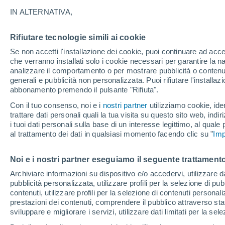
27°
IN ALTERNATIVA,
Rifiutare tecnologie simili ai cookie
Nord
Se non accetti l'installazione dei cookie, puoi continuare ad acc
Temp. percepita 27°
10
-
29 km
che verranno installati solo i cookie necessari per garantire la n
analizzare il comportamento o per mostrare pubblicità o contenut
generali e pubblicità non personalizzata. Puoi rifiutare l'install
abbonamento premendo il pulsante "Rifiuta".
Ultim'ora.
Luca Lombroso non vede la fine del caldo:
Con il tuo consenso, noi e i
nostri partner
utilizziamo cookie, iden
"Ferragosto 2026 potrebbe entrare nella storia
trattare dati personali quali la tua visita su questo sito web, indiri
Ecco perché."
i tuoi dati personali sulla base di un interesse legittimo, al quale
Il Meteo 1 - 7
Attualità
Mappa di nuvolosità
Radar 
al trattamento dei dati in qualsiasi momento facendo clic su "
Imp
Noi e i nostri partner eseguiamo il seguente trattamento
Domani
Domenica
Oggi
Archiviare informazioni su dispositivo e/o accedervi, utilizzare dati
pubblicità personalizzata, utilizzare profili per la selezione di pu
8 Ago
9 Ago
7 Ago
contenuti, utilizzare profili per la selezione di contenuti personal
prestazioni dei contenuti, comprendere il pubblico attraverso stat
sviluppare e migliorare i servizi, utilizzare dati limitati per la sel
50%