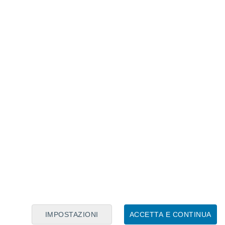
Calendario Lunare
Lun
Mar
Mer
Gio
Ven
Sab
Dom
7
8
9
10
11
12
13
14
15
16
17
18
19
20
IMPOSTAZIONI
ACCETTA E CONTINUA