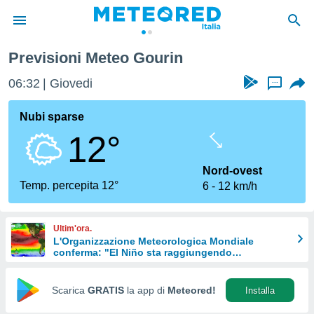
Previsioni Meteo Gourin
tiva
rivacy
06:32
Giovedi
...
ti di
net
Nubi sparse
net)
12°
i
 da
nisti per
Nord-ovest
 che le
Temp. percepita 12°
6
12 km/h
ioni
iano di
È
Ultim'ora.
L'Organizzazione Meteorologica Mondiale
 a
conferma: "El Niño sta raggiungendo
ito Web
un'intensità mai vista da diversi anni"
do le
opzioni:
Scarica
GRATIS
la app di
Meteored!
Installa
 i