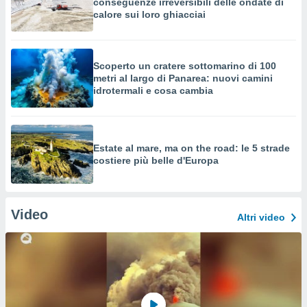
conseguenze irreversibili delle ondate di
calore sui loro ghiacciai
Scoperto un cratere sottomarino di 100
metri al largo di Panarea: nuovi camini
idrotermali e cosa cambia
Estate al mare, ma on the road: le 5 strade
costiere più belle d'Europa
Video
Altri video