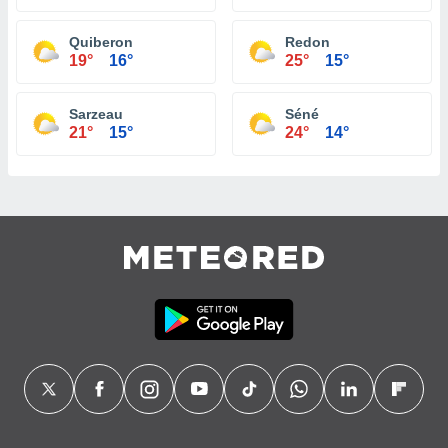
Quiberon
Redon
19°
16°
25°
15°
Sarzeau
Séné
21°
15°
24°
14°