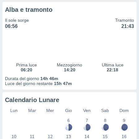
 profili
Alba e tramonto
lezione
cità
Il sole sorge
Tramonto
izzata,
06:56
21:43
fili per
izzazione
nuti,
 profili
lezione
uti
Prima luce
Mezzogiorno
Ultima luce
zzati,
06:20
14:20
22:18
 le
Durata del giorno
14h 46m
ni degli
Luce del giorno restante
15h 47m
 misurare
zioni dei
,
Calendario Lunare
ere il
Lun
Mar
Mer
Gio
Ven
Sab
Dom
so
6
7
8
9
he o la
ione di
enienti
10
11
12
13
14
15
16
diverse,