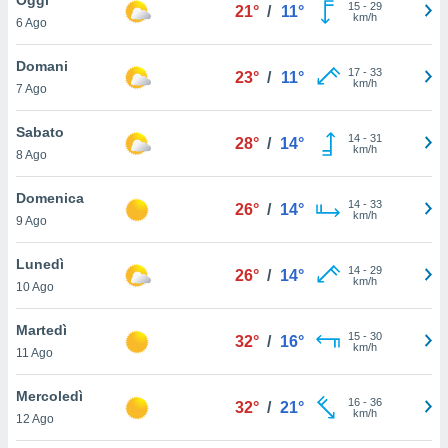
a", è
15
-
29
21°
/
11°
km/h
6 Ago
al sito
ettando
Domani
17
-
33
23°
/
11°
zione di
km/h
7 Ago
okie,
dei nostri
Sabato
14
-
31
che ci
28°
/
14°
km/h
8 Ago
no di
 e
e il
Domenica
14
-
33
26°
/
14°
amento
km/h
9 Ago
 Web,
i
Lunedì
14
-
29
re un
26°
/
14°
km/h
10 Ago
pecifico
arti la
Martedì
à o
15
-
30
32°
/
16°
km/h
i
11 Ago
zzati
 di esso.
Mercoledì
16
-
36
sultare
32°
/
21°
km/h
12 Ago
oni nella