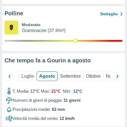
ioni
" o
tra
Polline
Dettaglio
sui cookie
o sito
Moderato
Graminacee (37 #/m³)
nostri
mo il
te
ento dei
Che tempo fa a Gourin a
agosto
re
ioni su
Giugno
Luglio
Agosto
Settembre
Ottobre
Novembre
vo e/o
i,
T. Media:
17°C
Max:
21°C
Min:
12°C
 dati
er la
Numero di giorni di pioggia:
11
giorni
 della
à, creare
Precipitazioni medie:
62 mm
r la
Velocità media del vento:
12 km/h
à
izzata,