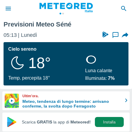
Previsioni Meteo Séné
tiva
rivacy
05:13
Lunedì
...
ti di
net
Cielo sereno
net)
18°
i
 da
nisti per
Luna calante
 che le
Temp. percepita 18°
Illuminata:
7%
ioni
iano di
È
Ultim'ora.
Meteo, tendenza di lungo termine: arrivano
 a
conferme, la svolta dopo Ferragosto
ito Web
do le
opzioni:
Scarica
GRATIS
la app di
Meteored!
Installa
 i