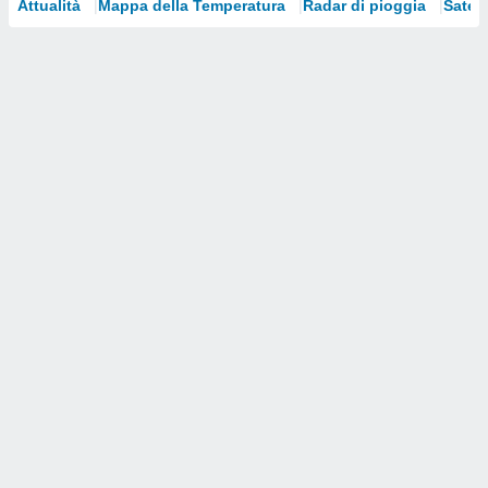
Attualità
Mappa della Temperatura
Radar di pioggia
Satelli
i nostri
artner