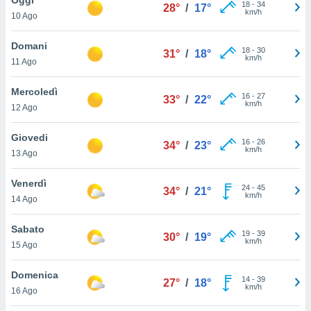
a", è
18
-
34
28°
/
17°
km/h
10 Ago
al sito
ettando
Domani
18
-
30
31°
/
18°
zione di
km/h
11 Ago
okie,
dei nostri
Mercoledì
16
-
27
che ci
33°
/
22°
km/h
12 Ago
no di
 e
e il
Giovedi
16
-
26
34°
/
23°
amento
km/h
13 Ago
 Web,
i
Venerdì
24
-
45
re un
34°
/
21°
km/h
14 Ago
pecifico
arti la
Sabato
à o
19
-
39
30°
/
19°
km/h
i
15 Ago
zzati
 di esso.
Domenica
14
-
39
sultare
27°
/
18°
km/h
16 Ago
oni nella