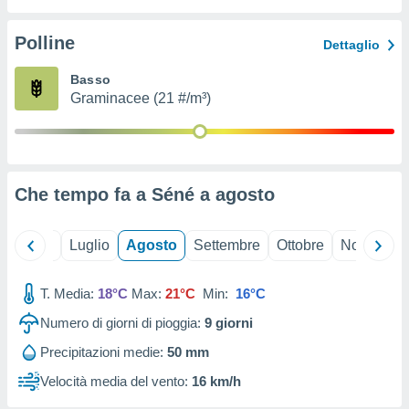
ioni
" o
tra
Polline
Dettaglio
sui cookie
o sito
Basso
Graminacee (21 #/m³)
nostri
mo il
te
ento dei
Che tempo fa a Séné a
agosto
re
ioni su
Giugno
Luglio
Agosto
Settembre
Ottobre
Novembre
vo e/o
i,
T. Media:
18°C
Max:
21°C
Min:
16°C
 dati
er la
Numero di giorni di pioggia:
9
giorni
 della
à, creare
Precipitazioni medie:
50 mm
r la
Velocità media del vento:
16 km/h
à
izzata,