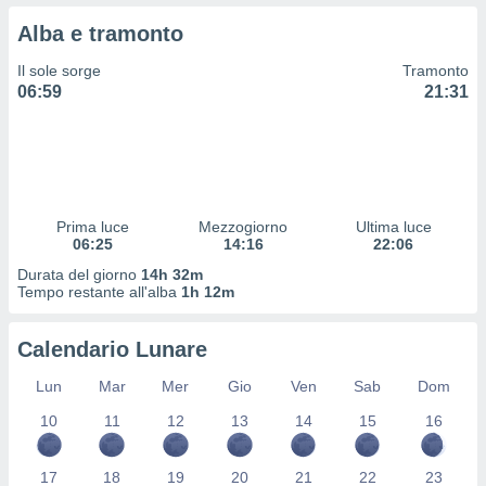
 profili
Alba e tramonto
lezione
cità
Il sole sorge
Tramonto
izzata,
06:59
21:31
fili per
izzazione
nuti,
 profili
lezione
uti
Prima luce
Mezzogiorno
Ultima luce
zzati,
06:25
14:16
22:06
 le
Durata del giorno
14h 32m
ni degli
Tempo restante all'alba
1h 12m
 misurare
zioni dei
,
Calendario Lunare
ere il
Lun
Mar
Mer
Gio
Ven
Sab
Dom
so
10
11
12
13
14
15
16
he o la
ione di
enienti
17
18
19
20
21
22
23
diverse,