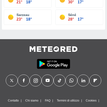
21°
18°
30°
17°
Sarzeau
Séné
23°
18°
28°
17°
Contatto
Chi siamo
FAQ
Termini di utilizzo
Cookies