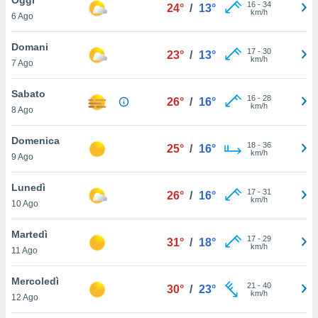
a", è
16
-
34
24°
/
13°
km/h
6 Ago
al sito
ettando
Domani
17
-
30
23°
/
13°
zione di
km/h
7 Ago
okie,
dei nostri
Sabato
16
-
28
che ci
26°
/
16°
km/h
8 Ago
no di
 e
e il
Domenica
18
-
36
25°
/
16°
amento
km/h
9 Ago
 Web,
i
Lunedì
17
-
31
re un
26°
/
16°
km/h
10 Ago
pecifico
arti la
Martedì
à o
17
-
29
31°
/
18°
km/h
i
11 Ago
zzati
 di esso.
Mercoledì
21
-
40
sultare
30°
/
23°
km/h
12 Ago
oni nella