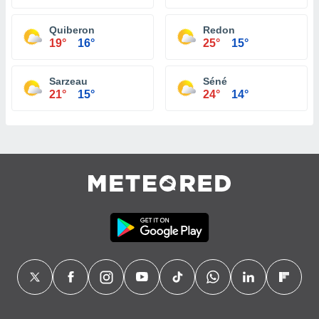
Quiberon
Redon
19°
16°
25°
15°
Sarzeau
Séné
21°
15°
24°
14°