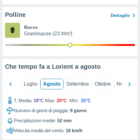
ioni
" o
tra
Polline
Dettaglio
sui cookie
o sito
Basso
Graminacee (23 #/m³)
nostri
mo il
te
ento dei
Che tempo fa a Lorient a
agosto
re
ioni su
Giugno
Luglio
Agosto
Settembre
Ottobre
Novembre
vo e/o
i,
T. Media:
18°C
Max:
20°C
Min:
15°C
 dati
er la
Numero di giorni di pioggia:
9
giorni
 della
à, creare
Precipitazioni medie:
52 mm
r la
Velocità media del vento:
16 km/h
à
izzata,