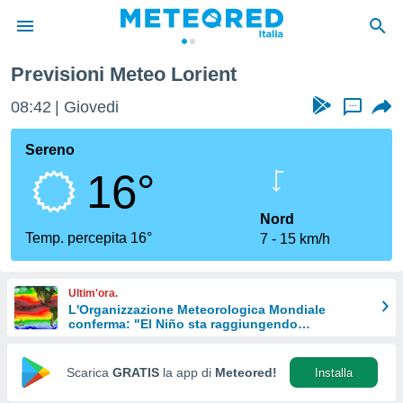
Previsioni Meteo Lorient
tiva
rivacy
08:42
Giovedi
...
ti di
net
Sereno
net)
16°
i
 da
nisti per
Nord
 che le
Temp. percepita 16°
7
15 km/h
ioni
iano di
È
Ultim'ora.
L'Organizzazione Meteorologica Mondiale
 a
conferma: "El Niño sta raggiungendo
ito Web
un'intensità mai vista da diversi anni"
do le
opzioni:
Scarica
GRATIS
la app di
Meteored!
Installa
 i