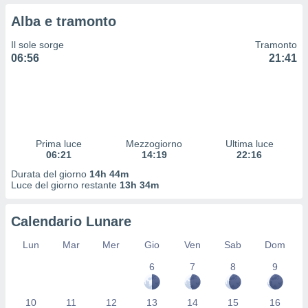
 profili
Alba e tramonto
lezione
cità
Il sole sorge
Tramonto
izzata,
06:56
21:41
fili per
izzazione
nuti,
 profili
lezione
uti
Prima luce
Mezzogiorno
Ultima luce
zzati,
06:21
14:19
22:16
 le
Durata del giorno
14h 44m
ni degli
Luce del giorno restante
13h 34m
 misurare
zioni dei
,
Calendario Lunare
ere il
Lun
Mar
Mer
Gio
Ven
Sab
Dom
so
6
7
8
9
he o la
ione di
enienti
10
11
12
13
14
15
16
diverse,