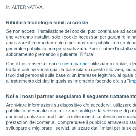
25°
IN ALTERNATIVA,
Rifiutare tecnologie simili ai cookie
Sud-oves
Se non accetti l'installazione dei cookie, puoi continuare ad acc
Temp. percepita 26°
8
-
25 km/
che verranno installati solo i cookie necessari per garantire la n
analizzare il comportamento o per mostrare pubblicità o contenut
generali e pubblicità non personalizzata. Puoi rifiutare l'install
abbonamento premendo il pulsante "Rifiuta".
Ultim'ora.
L’estate non cambia rotta: caldo fino a metà
Con il tuo consenso, noi e i
nostri partner
utilizziamo cookie, iden
agosto, svolta possibile solo a fine mese
trattare dati personali quali la tua visita su questo sito web, indiri
i tuoi dati personali sulla base di un interesse legittimo, al quale
Il Meteo 1 - 7
Attualità
Mappa di nuvolosità
Radar 
al trattamento dei dati in qualsiasi momento facendo clic su "
Imp
Noi e i nostri partner eseguiamo il seguente trattamento
Domani
Domenica
Oggi
Archiviare informazioni su dispositivo e/o accedervi, utilizzare dati
pubblicità personalizzata, utilizzare profili per la selezione di pu
8 Ago
9 Ago
7 Ago
contenuti, utilizzare profili per la selezione di contenuti personal
prestazioni dei contenuti, comprendere il pubblico attraverso stat
sviluppare e migliorare i servizi, utilizzare dati limitati per la sel