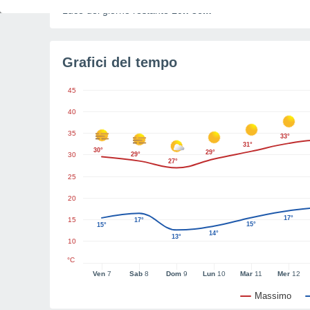
Luce del giorno restante
10h 36m
Grafici del tempo
45
40
35
33°
31°
30°
29°
30
29°
27°
25
20
17°
15
17°
15°
15°
14°
13°
10
°C
Ven
7
Sab
8
Dom
9
Lun
10
Mar
11
Mer
12
Massimo