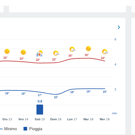
6
35°
35°
33°
33°
33°
33°
32°
4
2
19°
19°
18°
18°
18°
17°
16°
0.8
mm
Gio
13
Ven
14
Sab
15
Dom
16
Lun
17
Mar
18
Mer
19
Minimo
Pioggia