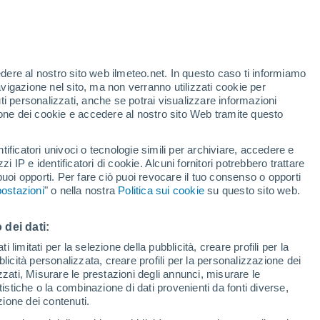
t
edere al nostro sito web ilmeteo.net. In questo caso ti informiamo
h
avigazione nel sito, ma non verranno utilizzati cookie per
i personalizzati, anche se potrai visualizzare informazioni
azione dei cookie e accedere al nostro sito Web tramite questo
tificatori univoci o tecnologie simili per archiviare, accedere e
zzi IP e identificatori di cookie. Alcuni fornitori potrebbero trattare
 puoi opporti. Per fare ciò puoi revocare il tuo consenso o opporti
di pioggia
Satelliti
Modelli
ostazioni
" o nella nostra
Politica sui cookie
su questo sito web.
 dei dati:
Lunedì
Martedì
Mercoledì
Giovedi
 limitati per la selezione della pubblicità, creare profili per la
bblicità personalizzata, creare profili per la personalizzazione dei
10 Ago
11 Ago
12 Ago
13 Ago
izzati, Misurare le prestazioni degli annunci, misurare le
istiche o la combinazione di dati provenienti da fonti diverse,
ezione dei contenuti.