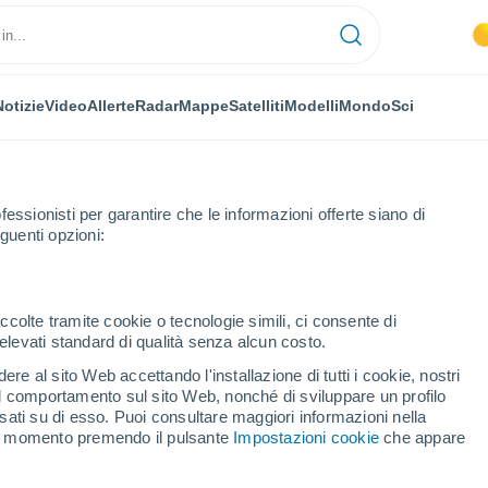
Notizie
Video
Allerte
Radar
Mappe
Satelliti
Modelli
Mondo
Sci
fessionisti per garantire che le informazioni offerte siano di
guenti opzioni:
A Gudiña
ccolte tramite cookie o tecnologie simili, ci consente di
n elevati standard di qualità senza alcun costo.
diña
re al sito Web accettando l'installazione di tutti i cookie, nostri
 il comportamento sul sito Web, nonché di sviluppare un profilo
...
asati su di esso. Puoi consultare maggiori informazioni nella
si momento premendo il pulsante
Impostazioni cookie
che appare
Per ora
Intervalli nuvolosi nelle prossime
ore