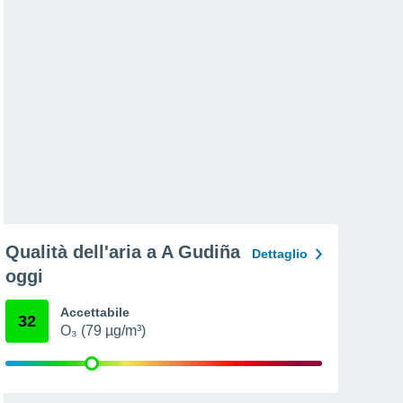
Qualità dell'aria a A Gudiña
Dettaglio
oggi
Accettabile
32
O₃ (79 µg/m³)