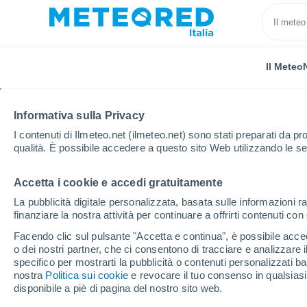
Il Meteo
Informativa sulla Privacy
I contenuti di Ilmeteo.net (ilmeteo.net) sono stati preparati da pro
qualità. È possibile accedere a questo sito Web utilizzando le se
Accetta i cookie e accedi gratuitamente
Home
Spagna
Galizia
Provincia di Ourense
La pubblicità digitale personalizzata, basata sulle informazioni ra
finanziare la nostra attività per continuare a offrirti contenuti co
Previsioni Meteo A Gu
Facendo clic sul pulsante "Accetta e continua", è possibile accede
o dei nostri partner, che ci consentono di tracciare e analizzare
11:34
Venerdì
specifico per mostrarti la pubblicità o contenuti personalizzati b
nostra
Politica sui cookie
e revocare il tuo consenso in qualsia
disponibile a piè di pagina del nostro sito web.
Sereno