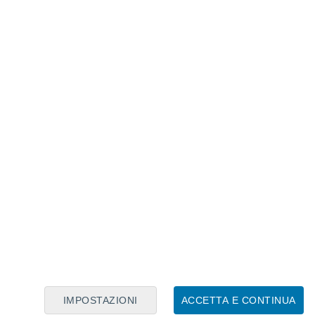
Calendario Lunare
Lun
Mar
Mer
Gio
Ven
Sab
Dom
7
8
9
10
11
12
13
14
15
16
17
18
19
20
IMPOSTAZIONI
ACCETTA E CONTINUA