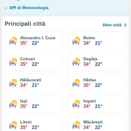
API di Meteorologia
Principali città
Altre città
Alexandru I. Cuza
Butea
35°
22°
34°
21°
Cotnari
Dagâţa
35°
22°
34°
22°
Hălăuceşti
Hârlau
34°
21°
35°
22°
Iași
Iugani
35°
22°
34°
21°
Liteni
Măcăreşti
35°
22°
34°
22°