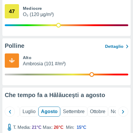
ioni
" o
Mediocre
tra
47
O₃ (120 µg/m³)
sui cookie
o sito
nostri
Polline
Dettaglio
mo il
te
Alto
ento dei
Ambrosia (101 #/m³)
re
ioni su
vo e/o
i,
Che tempo fa a Hălăuceşti a
agosto
 dati
er la
 della
Giugno
Luglio
Agosto
Settembre
Ottobre
Novembre
à, creare
r la
à
T. Media:
21°C
Max:
26°C
Min:
15°C
izzata,