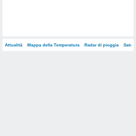
i nostri
artner
Attualità
Mappa della Temperatura
Radar di pioggia
Satelli