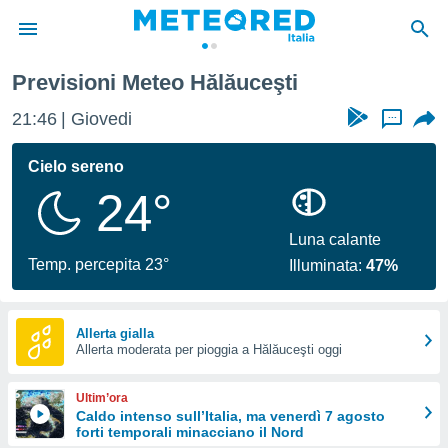
Previsioni Meteo Hălăuceşti
tiva
rivacy
21:46
Giovedi
...
ti di
net
Cielo sereno
net)
24°
i
 da
nisti per
Luna calante
 che le
Temp. percepita 23°
Illuminata:
47%
ioni
iano di
È
Allerta gialla
 a
Allerta moderata per pioggia a Hălăuceşti oggi
ito Web
do le
Ultim’ora
opzioni:
Caldo intenso sull’Italia, ma venerdì 7 agosto
forti temporali minacciano il Nord
 i