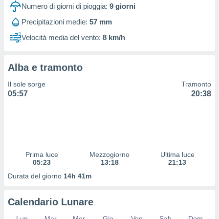
 profili
Numero di giorni di pioggia:
9
giorni
lezione
Precipitazioni medie:
57 mm
cità
izzata,
Velocità media del vento:
8 km/h
fili per
izzazione
Alba e tramonto
nuti,
 profili
Il sole sorge
Tramonto
lezione
05:57
20:38
uti
zzati,
 le
ni degli
 misurare
zioni dei
,
Prima luce
Mezzogiorno
Ultima luce
05:23
13:18
21:13
ere il
Durata del giorno
14h 41m
so
he o la
ione di
Calendario Lunare
enienti
diverse,
Lun
Mar
Mer
Gio
Ven
Sab
Dom