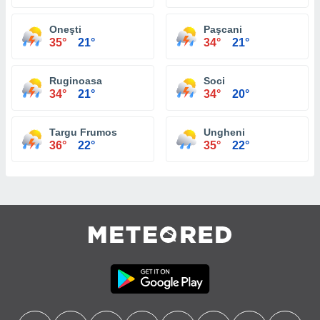
Oneşti
Paşcani
35°
21°
34°
21°
Ruginoasa
Soci
34°
21°
34°
20°
Targu Frumos
Ungheni
36°
22°
35°
22°