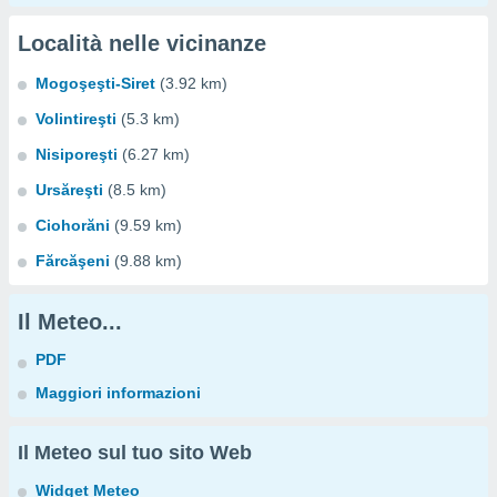
Località nelle vicinanze
Mogoşeşti-Siret
(3.92 km)
Volintireşti
(5.3 km)
Nisiporeşti
(6.27 km)
Ursăreşti
(8.5 km)
Ciohorăni
(9.59 km)
Fărcăşeni
(9.88 km)
Il Meteo...
PDF
Maggiori informazioni
Il Meteo sul tuo sito Web
Widget Meteo