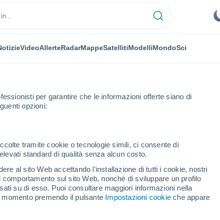
Notizie
Video
Allerte
Radar
Mappe
Satelliti
Modelli
Mondo
Sci
fessionisti per garantire che le informazioni offerte siano di
guenti opzioni:
ccolte tramite cookie o tecnologie simili, ci consente di
n elevati standard di qualità senza alcun costo.
(Iaşi)
re al sito Web accettando l'installazione di tutti i cookie, nostri
 il comportamento sul sito Web, nonché di sviluppare un profilo
...
asati su di esso. Puoi consultare maggiori informazioni nella
si momento premendo il pulsante
Impostazioni cookie
che appare
Per ora
Intervalli nuvolosi nelle prossime
ore