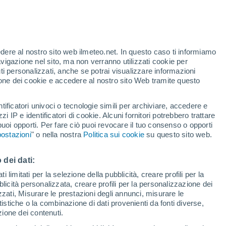
Allerta gialla
Allerta moderata per pioggia a Liteni
oggi
te
edere al nostro sito web ilmeteo.net. In questo caso ti informiamo
36%
avigazione nel sito, ma non verranno utilizzati cookie per
i personalizzati, anche se potrai visualizzare informazioni
azione dei cookie e accedere al nostro sito Web tramite questo
tificatori univoci o tecnologie simili per archiviare, accedere e
.
zzi IP e identificatori di cookie. Alcuni fornitori potrebbero trattare
 puoi opporti. Per fare ciò puoi revocare il tuo consenso o opporti
di pioggia
Satelliti
Modelli
ostazioni
" o nella nostra
Politica sui cookie
su questo sito web.
 dei dati:
Lunedì
Martedì
Mercoledì
Giovedi
 limitati per la selezione della pubblicità, creare profili per la
bblicità personalizzata, creare profili per la personalizzazione dei
10 Ago
11 Ago
12 Ago
13 Ago
izzati, Misurare le prestazioni degli annunci, misurare le
istiche o la combinazione di dati provenienti da fonti diverse,
ezione dei contenuti.