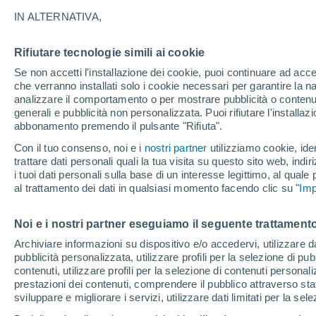
25°
IN ALTERNATIVA,
Rifiutare tecnologie simili ai cookie
Luna calan
Se non accetti l'installazione dei cookie, puoi continuare ad acc
Illuminata:
Temp. percepita 26°
che verranno installati solo i cookie necessari per garantire la n
analizzare il comportamento o per mostrare pubblicità o contenut
generali e pubblicità non personalizzata. Puoi rifiutare l'install
abbonamento premendo il pulsante "Rifiuta".
Ultim'ora.
Luca Lombroso non vede la fine del caldo:
Con il tuo consenso, noi e i
nostri partner
utilizziamo cookie, iden
"Ferragosto 2026 potrebbe entrare nella storia
trattare dati personali quali la tua visita su questo sito web, indiri
Ecco perché.
i tuoi dati personali sulla base di un interesse legittimo, al quale
Il Meteo 1 - 7
Attualità
Mappa di nuvolosità
Radar 
al trattamento dei dati in qualsiasi momento facendo clic su "
Imp
Noi e i nostri partner eseguiamo il seguente trattamento
Domani
Domenica
Oggi
Archiviare informazioni su dispositivo e/o accedervi, utilizzare dati
pubblicità personalizzata, utilizzare profili per la selezione di pu
8 Ago
9 Ago
7 Ago
contenuti, utilizzare profili per la selezione di contenuti personal
prestazioni dei contenuti, comprendere il pubblico attraverso stat
sviluppare e migliorare i servizi, utilizzare dati limitati per la sel
40%
60%