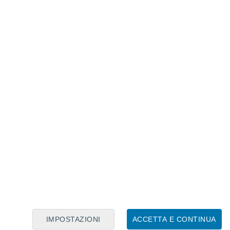
Calendario Lunare
Lun
Mar
Mer
Gio
Ven
Sab
Dom
7
8
9
10
11
12
13
14
15
16
17
18
19
20
IMPOSTAZIONI
ACCETTA E CONTINUA