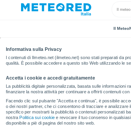
Il Meteo
Informativa sulla Privacy
I contenuti di Ilmeteo.net (ilmeteo.net) sono stati preparati da pro
qualità. È possibile accedere a questo sito Web utilizzando le se
Accetta i cookie e accedi gratuitamente
Home
Romania
Distretto di Iaşi
Liteni
La pubblicità digitale personalizzata, basata sulle informazioni ra
finanziare la nostra attività per continuare a offrirti contenuti co
Previsioni Meteo Liteni 
Facendo clic sul pulsante "Accetta e continua", è possibile accede
o dei nostri partner, che ci consentono di tracciare e analizzare
22:03
Venerdì
specifico per mostrarti la pubblicità o contenuti personalizzati b
nostra
Politica sui cookie
e revocare il tuo consenso in qualsia
disponibile a piè di pagina del nostro sito web.
Cielo sereno