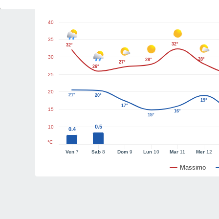
Grafici del tempo
40
35
32°
32°
30
28°
28°
27°
26°
25
20
21°
20°
19°
17°
15
16°
15°
0.5
10
0.4
°C
Ven
7
Sab
8
Dom
9
Lun
10
Mar
11
Mer
12
Massimo