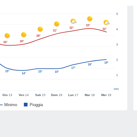
5
33°
32°
32°
4
31°
28°
26°
26°
3
2
19°
18°
17°
15°
15°
15°
14°
1
mm
Gio
13
Ven
14
Sab
15
Dom
16
Lun
17
Mar
18
Mer
19
Minimo
Pioggia