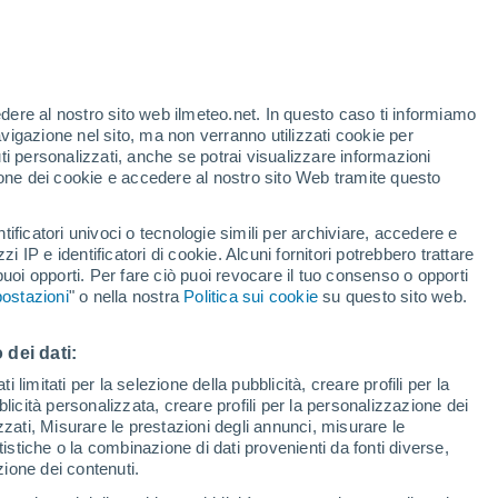
te
edere al nostro sito web ilmeteo.net. In questo caso ti informiamo
47%
avigazione nel sito, ma non verranno utilizzati cookie per
i personalizzati, anche se potrai visualizzare informazioni
azione dei cookie e accedere al nostro sito Web tramite questo
di pioggia
Satelliti
Modelli
tificatori univoci o tecnologie simili per archiviare, accedere e
zzi IP e identificatori di cookie. Alcuni fornitori potrebbero trattare
 puoi opporti. Per fare ciò puoi revocare il tuo consenso o opporti
ostazioni
" o nella nostra
Politica sui cookie
su questo sito web.
omenica
Lunedì
Martedì
Mercoledì
9 Ago
10 Ago
11 Ago
12 Ago
 dei dati:
 limitati per la selezione della pubblicità, creare profili per la
bblicità personalizzata, creare profili per la personalizzazione dei
izzati, Misurare le prestazioni degli annunci, misurare le
istiche o la combinazione di dati provenienti da fonti diverse,
26°
/
17°
27°
/
14°
31°
/
15°
30°
/
20°
ezione dei contenuti.