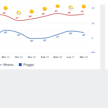
15
31°
31°
30°
30°
30°
28°
27°
10
20°
20°
19°
19°
17°
5
15°
15°
mm
Mer
12
Gio
13
Ven
14
Sab
15
Dom
16
Lun
17
Mar
18
Minimo
Pioggia