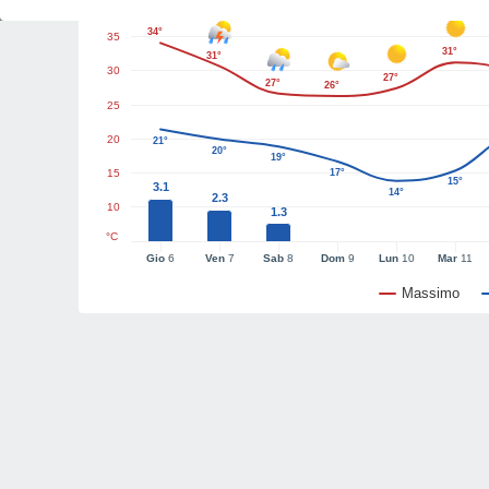
40
34°
35
31°
31°
30
27°
27°
26°
25
20
21°
20°
19°
15
17°
15°
3.1
14°
2.3
10
1.3
°C
Gio
6
Ven
7
Sab
8
Dom
9
Lun
10
Mar
11
Massimo