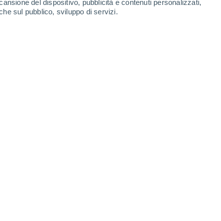
cansione del dispositivo, pubblicità e contenuti personalizzati,
-
31
km/h
6
-
20
km/h
6
-
18
km/h
16
-
34
km/h
che sul pubblico, sviluppo di servizi.
Nord-ovest
2 Basso
9
-
28 km/h
FPS:
no
Nord-est
1 Basso
4
-
24 km/h
FPS:
no
e
Ovest
0 Basso
3
-
14 km/h
FPS:
no
e
Ovest
0 Basso
7
-
15 km/h
FPS:
no
Ovest
0 Basso
5
-
12 km/h
FPS:
no