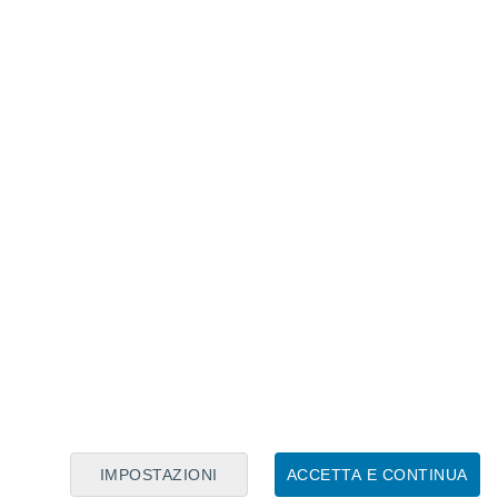
Calendario Lunare
Lun
Mar
Mer
Gio
Ven
Sab
Dom
6
7
8
9
10
11
12
13
14
15
16
17
18
19
20
IMPOSTAZIONI
ACCETTA E CONTINUA