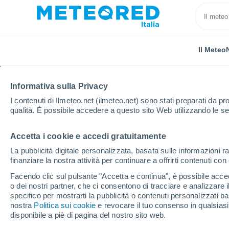
Il Meteo
Informativa sulla Privacy
I contenuti di Ilmeteo.net (ilmeteo.net) sono stati preparati da pro
qualità. È possibile accedere a questo sito Web utilizzando le se
Accetta i cookie e accedi gratuitamente
Home
Romania
Distretto di Iaşi
Iugani
La pubblicità digitale personalizzata, basata sulle informazioni ra
finanziare la nostra attività per continuare a offrirti contenuti co
Previsioni Meteo Iugan
Facendo clic sul pulsante "Accetta e continua", è possibile accede
o dei nostri partner, che ci consentono di tracciare e analizzare
21:24
Giovedi
specifico per mostrarti la pubblicità o contenuti personalizzati b
nostra
Politica sui cookie
e revocare il tuo consenso in qualsia
disponibile a piè di pagina del nostro sito web.
Nubi sparse