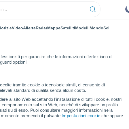
Notizie
Video
Allerte
Radar
Mappe
Satelliti
Modelli
Mondo
Sci
fessionisti per garantire che le informazioni offerte siano di
guenti opzioni:
ccolte tramite cookie o tecnologie simili, ci consente di
n elevati standard di qualità senza alcun costo.
i
re al sito Web accettando l'installazione di tutti i cookie, nostri
 il comportamento sul sito Web, nonché di sviluppare un profilo
...
asati su di esso. Puoi consultare maggiori informazioni nella
si momento premendo il pulsante
Impostazioni cookie
che appare
Per ora
Cielo sereno nelle prossime ore