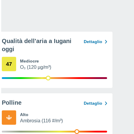
Qualità dell'aria a Iugani
Dettaglio
oggi
Mediocre
47
O₃ (120 µg/m³)
Polline
Dettaglio
Alto
Ambrosia (116 #/m³)