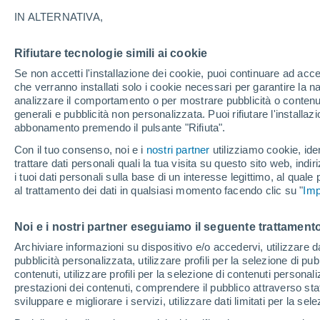
25°
IN ALTERNATIVA,
Rifiutare tecnologie simili ai cookie
Luna calan
Se non accetti l'installazione dei cookie, puoi continuare ad acc
Illuminata:
Temp. percepita 25°
che verranno installati solo i cookie necessari per garantire la n
analizzare il comportamento o per mostrare pubblicità o contenut
generali e pubblicità non personalizzata. Puoi rifiutare l'install
abbonamento premendo il pulsante "Rifiuta".
Il Meteo 1 - 7
Attualità
Mappa di nuvolosità
Radar 
Con il tuo consenso, noi e i
nostri partner
utilizziamo cookie, iden
trattare dati personali quali la tua visita su questo sito web, indiri
i tuoi dati personali sulla base di un interesse legittimo, al quale
al trattamento dei dati in qualsiasi momento facendo clic su "
Imp
Domani
Sabato
D
Oggi
7 Ago
8 Ago
6 Ago
Noi e i nostri partner eseguiamo il seguente trattamento
Archiviare informazioni su dispositivo e/o accedervi, utilizzare dati
pubblicità personalizzata, utilizzare profili per la selezione di pu
80%
60%
80%
contenuti, utilizzare profili per la selezione di contenuti personal
2.3 mm
1.3 mm
3.1 mm
prestazioni dei contenuti, comprendere il pubblico attraverso stat
31°
/
20°
27°
/
19°
34°
/
21°
sviluppare e migliorare i servizi, utilizzare dati limitati per la sel