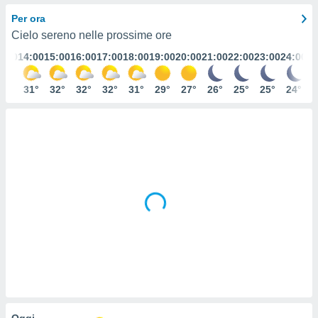
e
Per ora
Cielo sereno nelle prossime ore
amente
3:00
14:00
15:00
16:00
17:00
18:00
19:00
20:00
21:00
22:00
23:00
24:00
cità
izzata,
31°
31°
32°
32°
32°
31°
29°
27°
26°
25°
25°
24°
ACCETTA
ulle
E
ioni
CONTINUA
tramite
e simili,
IMPOSTAZIONI
nte di
e la
tività per
re a
ontenuti
ti
 di
senza
sto.
clic sul
 "Accetta
Oggi