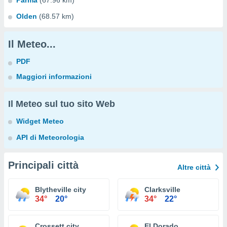
Parma
(67.96 km)
Olden
(68.57 km)
Il Meteo...
PDF
Maggiori informazioni
Il Meteo sul tuo sito Web
Widget Meteo
API di Meteorologia
Principali città
Altre città
Blytheville city
Clarksville
34°
20°
34°
22°
Crossett city
El Dorado