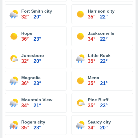
Fort Smith city
Harrison city
32°
20°
35°
22°
Hope
Jacksonville
36°
23°
34°
22°
Jonesboro
Little Rock
32°
20°
35°
22°
Magnolia
Mena
36°
23°
35°
21°
Mountain View
Pine Bluff
34°
21°
35°
23°
Rogers city
Searcy city
35°
23°
34°
20°