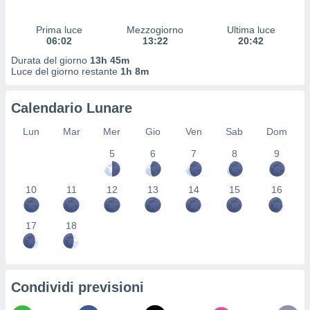
 profili
lezione
Prima luce
Mezzogiorno
Ultima luce
cità
06:02
13:22
20:42
izzata,
fili per
Durata del giorno
13h 45m
Luce del giorno restante
1h 8m
izzazione
nuti,
Calendario Lunare
 profili
lezione
Lun
Mar
Mer
Gio
Ven
Sab
Dom
uti
zzati,
5
6
7
8
9
 le
ni degli
10
11
12
13
14
15
16
 misurare
zioni dei
,
17
18
ere il
so
he o la
ione di
Condividi previsioni
enienti
diverse,