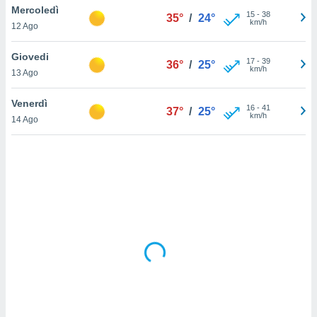
Mercoledì
15
-
38
35°
/
24°
km/h
sui cookie
12 Ago
e il tuo
 in
Giovedi
17
-
39
36°
/
25°
km/h
13 Ago
o
 il
Venerdì
16
-
41
37°
/
25°
km/h
azioni
14 Ago
kie
re
le a piè
 del
to web.
ATIVA,
e
gie
i cookie
ccetti
zione dei