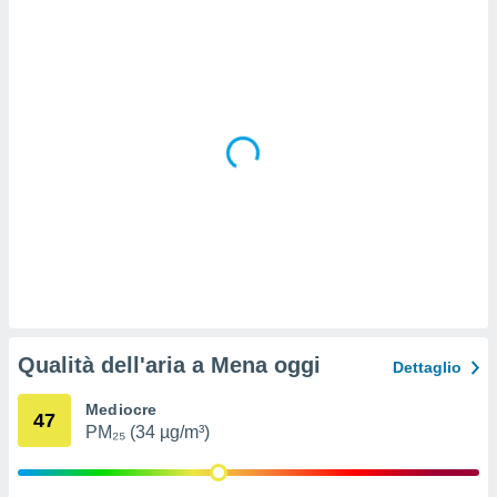
 e
ati
 quali la
a su
ito web,
IP e
tori di
Alcuni
ro
 tuoi dati
 sulla
un
e
, al quale
rti. Per
puoi
Qualità dell'aria a Mena oggi
il tuo
Dettaglio
o o
l
Mediocre
47
nto dei
PM₂₅ (34 µg/m³)
ualsiasi
 facendo