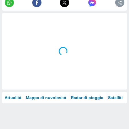
re e
e i
tilizzare
ati per la
e dei
.
izzazione
azione
o la
e del
vo,
à e
i
zzati,
one delle
Attualità
Mappa di nuvolosità
Radar di pioggia
Satelliti
ni dei
 e degli
 ricerche
ico,
di