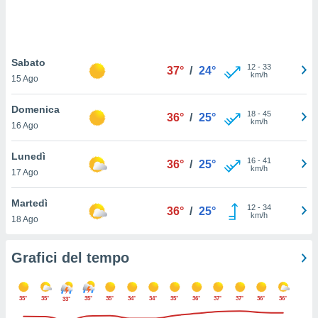
puoi
re ad
 al
ito web
Sabato
et. In
12
-
33
37°
/
24°
km/h
aso ti
15 Ago
mo che
installati
Domenica
18
-
45
36°
/
25°
okie
km/h
16 Ago
i per
 la
Lunedì
one nel
16
-
41
36°
/
25°
km/h
 non
17 Ago
utilizzati
er
Martedì
12
-
34
36°
/
25°
e il
km/h
18 Ago
amento o
rare
à o
Grafici del tempo
i
zzati,
 potrai
35°
35°
35°
35°
34°
34°
35°
36°
37°
37°
36°
36°
33°
are