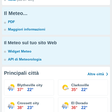
Il Meteo...
PDF
Maggiori informazioni
Il Meteo sul tuo sito Web
Widget Meteo
API di Meteorologia
Principali città
Altre città
Blytheville city
Clarksville
37°
22°
35°
22°
Crossett city
El Dorado
38°
23°
36°
22°