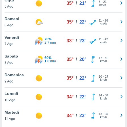
a", è
8
-
21
35°
/
21°
km/h
5 Ago
al sito
ettando
Domani
11
-
26
35°
/
22°
zione di
km/h
6 Ago
okie,
dei nostri
Venerdì
70%
11
-
42
che ci
33°
/
23°
2.7 mm
km/h
7 Ago
no di
 e
e il
Sabato
60%
17
-
40
35°
/
20°
amento
1.8 mm
km/h
8 Ago
 Web,
i
Domenica
10
-
27
re un
35°
/
22°
km/h
9 Ago
pecifico
arti la
Lunedì
à o
14
-
34
34°
/
22°
km/h
i
10 Ago
zzati
 di esso.
Martedì
13
-
37
sultare
34°
/
23°
km/h
11 Ago
oni nella