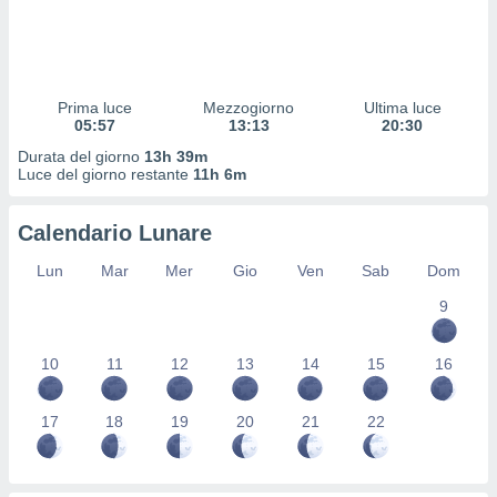
 profili
lezione
cità
izzata,
fili per
Prima luce
Mezzogiorno
Ultima luce
05:57
13:13
20:30
izzazione
Durata del giorno
13h 39m
nuti,
Luce del giorno restante
11h 6m
 profili
lezione
uti
Calendario Lunare
zzati,
 le
Lun
Mar
Mer
Gio
Ven
Sab
Dom
ni degli
 misurare
9
zioni dei
,
10
11
12
13
14
15
16
ere il
so
17
18
19
20
21
22
he o la
ione di
enienti
diverse,