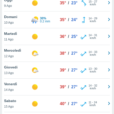
a", è
15
-
27
35°
/
23°
km/h
9 Ago
al sito
ettando
Domani
30%
14
-
29
35°
/
24°
zione di
0.2 mm
km/h
10 Ago
okie,
dei nostri
Martedì
14
-
31
che ci
36°
/
25°
km/h
11 Ago
no di
 e
e il
Mercoledì
14
-
33
38°
/
27°
amento
km/h
12 Ago
 Web,
i
Giovedi
13
-
30
re un
39°
/
27°
km/h
13 Ago
pecifico
arti la
Venerdì
à o
14
-
32
39°
/
27°
km/h
i
14 Ago
zzati
 di esso.
Sabato
11
-
24
sultare
40°
/
27°
km/h
15 Ago
oni nella