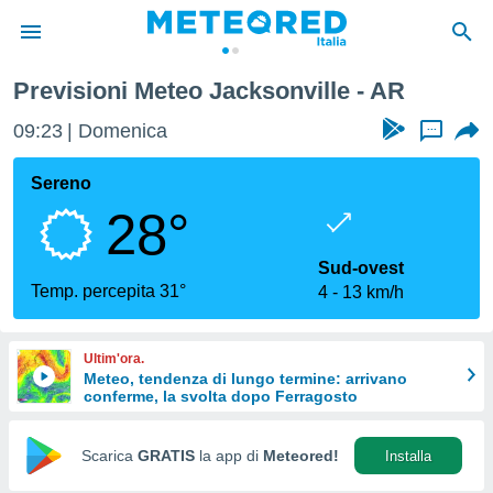
Previsioni Meteo Jacksonville - AR
tiva
rivacy
09:23
Domenica
...
ti di
net
Sereno
net)
28°
i
 da
nisti per
Sud-ovest
 che le
Temp. percepita 31°
4
13 km/h
ioni
iano di
È
Ultim'ora.
Meteo, tendenza di lungo termine: arrivano
 a
conferme, la svolta dopo Ferragosto
ito Web
do le
opzioni:
Scarica
GRATIS
la app di
Meteored!
Installa
 i