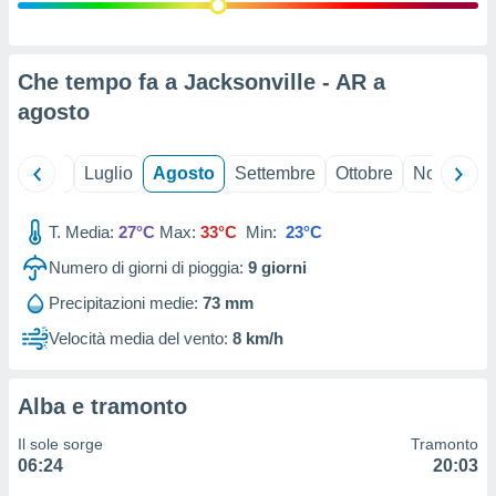
ioni
" o
tra
sui cookie
o sito
Che tempo fa a Jacksonville - AR a
agosto
nostri
Giugno
Luglio
Agosto
Settembre
Ottobre
Novembre
mo il
te
ento dei
T. Media:
27°C
Max:
33°C
Min:
23°C
Numero di giorni di pioggia:
9
giorni
re
ioni su
Precipitazioni medie:
73 mm
vo e/o
Velocità media del vento:
8 km/h
i,
 dati
er la
 della
Alba e tramonto
à, creare
r la
Il sole sorge
Tramonto
à
06:24
20:03
izzata,