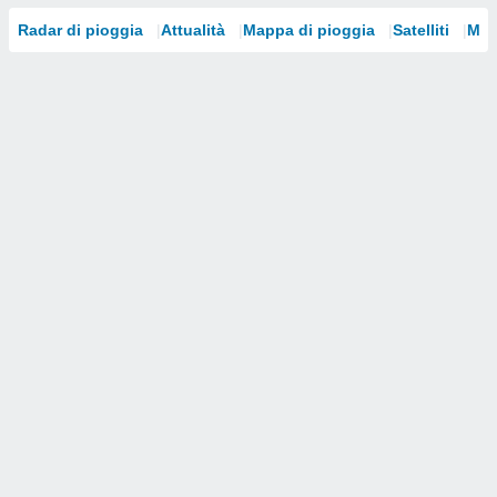
Radar di pioggia
Attualità
Mappa di pioggia
Satelliti
Mod
i nostri
artner