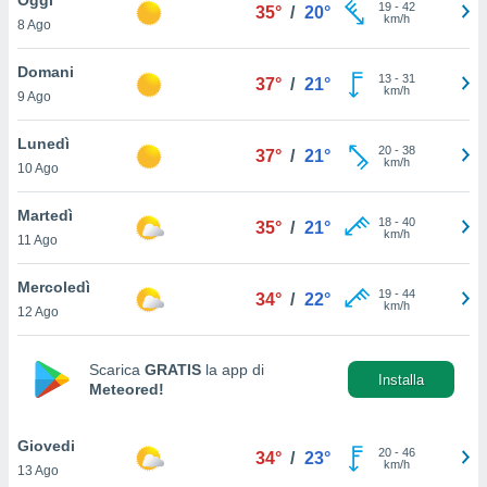
a", è
19
-
42
35°
/
20°
km/h
8 Ago
al sito
ettando
Domani
13
-
31
37°
/
21°
zione di
km/h
9 Ago
okie,
dei nostri
Lunedì
20
-
38
che ci
37°
/
21°
km/h
10 Ago
no di
 e
e il
Martedì
18
-
40
35°
/
21°
amento
km/h
11 Ago
 Web,
i
Mercoledì
19
-
44
re un
34°
/
22°
km/h
12 Ago
pecifico
arti la
à o
Scarica
GRATIS
la app di
i
Installa
Meteored!
zzati
 di esso.
sultare
Giovedi
20
-
46
34°
/
23°
km/h
13 Ago
oni nella