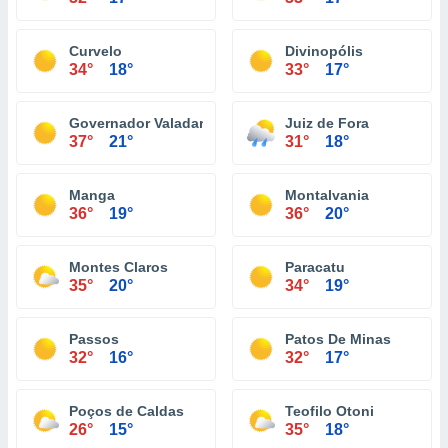
Curvelo
Divinopólis
34°
18°
33°
17°
Governador Valadares
Juiz de Fora
37°
21°
31°
18°
Manga
Montalvania
36°
19°
36°
20°
Montes Claros
Paracatu
35°
20°
34°
19°
Passos
Patos De Minas
32°
16°
32°
17°
Poços de Caldas
Teofilo Otoni
26°
15°
35°
18°