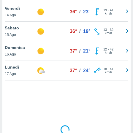
Venerdì
sui cookie
19
-
41
36°
/
23°
km/h
14 Ago
e il tuo
 in
Sabato
13
-
32
36°
/
19°
o
km/h
15 Ago
 il
Domenica
azioni
12
-
42
37°
/
21°
km/h
16 Ago
kie
re
le a piè
Lunedì
18
-
41
37°
/
24°
 del
km/h
17 Ago
to web.
ATIVA,
e
gie
i cookie
ccetti
zione dei