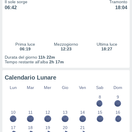
Il sole sorge
Tramonto
 profili
06:42
18:04
lezione
cità
izzata,
fili per
izzazione
nuti,
Prima luce
Mezzogiorno
Ultima luce
 profili
06:19
12:23
18:27
lezione
Durata del giorno
11h 22m
uti
Tempo restante all'alba
2h 17m
zzati,
 le
ni degli
Calendario Lunare
 misurare
zioni dei
Lun
Mar
Mer
Gio
Ven
Sab
Dom
,
8
9
ere il
so
10
11
12
13
14
15
16
he o la
ione di
enienti
17
18
19
20
21
diverse,