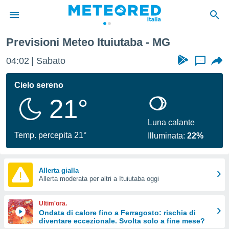
Previsioni Meteo Ituiutaba - MG
tiva
rivacy
04:02
Sabato
...
ti di
net
Cielo sereno
net)
21°
i
 da
nisti per
Luna calante
 che le
Temp. percepita 21°
Illuminata:
22%
ioni
iano di
È
Allerta gialla
 a
Allerta moderata per altri a Ituiutaba oggi
ito Web
do le
Ultim'ora.
opzioni:
Ondata di calore fino a Ferragosto: rischia di
diventare eccezionale. Svolta solo a fine mese?
 i