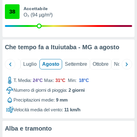
ioni
" o
Accettabile
tra
38
O₃ (94 µg/m³)
sui cookie
o sito
nostri
Che tempo fa a Ituiutaba - MG a
agosto
mo il
te
ento dei
Giugno
Luglio
Agosto
Settembre
Ottobre
Novembre
re
T. Media:
24°C
Max:
31°C
Min:
18°C
ioni su
vo e/o
Numero di giorni di pioggia:
2
giorni
i,
 dati
Precipitazioni medie:
9 mm
er la
Velocità media del vento:
11 km/h
 della
à, creare
r la
Alba e tramonto
à
izzata,