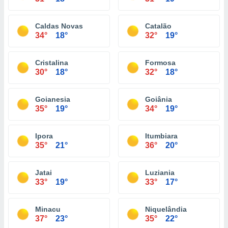
Caldas Novas
Catalão
34°
18°
32°
19°
Cristalina
Formosa
30°
18°
32°
18°
Goianesia
Goiânia
35°
19°
34°
19°
Ipora
Itumbiara
35°
21°
36°
20°
Jatai
Luziania
33°
19°
33°
17°
Minacu
Niquelândia
37°
23°
35°
22°