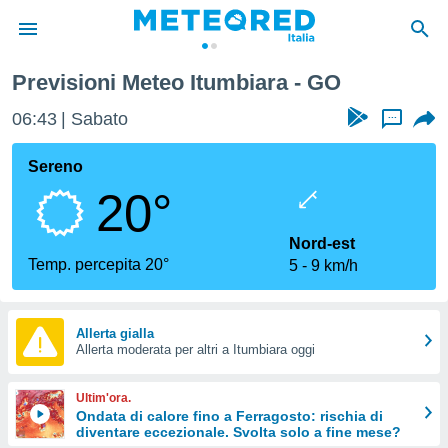
Previsioni Meteo Itumbiara - GO
tiva
rivacy
06:43
Sabato
...
ti di
net
Sereno
net)
20°
i
 da
nisti per
Nord-est
 che le
Temp. percepita 20°
5
9 km/h
ioni
iano di
È
Allerta gialla
 a
Allerta moderata per altri a Itumbiara oggi
ito Web
do le
Ultim'ora.
opzioni:
Ondata di calore fino a Ferragosto: rischia di
diventare eccezionale. Svolta solo a fine mese?
 i