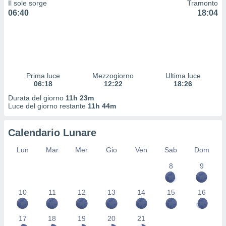
Il sole sorge
Tramonto
 profili
06:40
18:04
lezione
cità
izzata,
fili per
izzazione
nuti,
Prima luce
Mezzogiorno
Ultima luce
 profili
06:18
12:22
18:26
lezione
Durata del giorno
11h 23m
uti
Luce del giorno restante
11h 44m
zzati,
 le
ni degli
Calendario Lunare
 misurare
zioni dei
Lun
Mar
Mer
Gio
Ven
Sab
Dom
,
8
9
ere il
so
10
11
12
13
14
15
16
he o la
ione di
enienti
17
18
19
20
21
diverse,