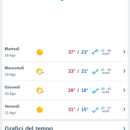
puoi
re ad
 al
ito web
et. In
aso ti
mo che
installati
okie
Martedì
21
-
44
37°
/
23°
i per
km/h
18 Ago
 la
one nel
Mercoledì
21
-
44
 non
33°
/
21°
km/h
19 Ago
utilizzati
er
e il
Giovedi
20
-
43
28°
/
16°
amento o
km/h
20 Ago
rare
à o
Venerdì
10
-
27
i
31°
/
15°
km/h
21 Ago
zzati,
 potrai
are
Grafici del tempo