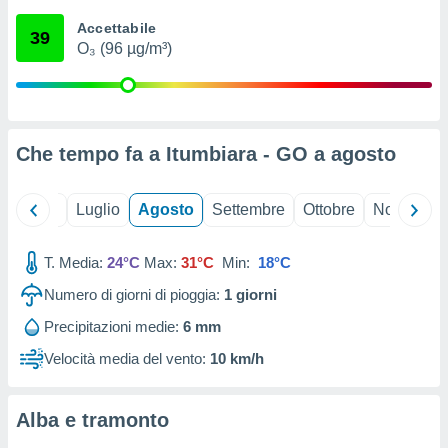
ioni
" o
Accettabile
tra
39
O₃ (96 µg/m³)
sui cookie
o sito
nostri
Che tempo fa a Itumbiara - GO a
agosto
mo il
te
ento dei
Giugno
Luglio
Agosto
Settembre
Ottobre
Novembre
re
T. Media:
24°C
Max:
31°C
Min:
18°C
ioni su
vo e/o
Numero di giorni di pioggia:
1
giorni
i,
 dati
Precipitazioni medie:
6 mm
er la
Velocità media del vento:
10 km/h
 della
à, creare
r la
Alba e tramonto
à
izzata,