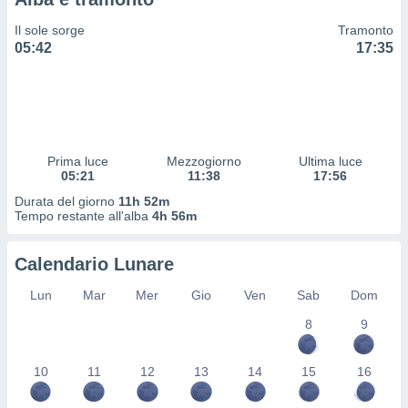
 profili
lezione
Il sole sorge
Tramonto
cità
05:42
17:35
izzata,
fili per
izzazione
nuti,
 profili
Prima luce
Mezzogiorno
Ultima luce
lezione
05:21
11:38
17:56
uti
zzati,
Durata del giorno
11h 52m
Tempo restante all'alba
4h 56m
 le
ni degli
 misurare
Calendario Lunare
zioni dei
,
Lun
Mar
Mer
Gio
Ven
Sab
Dom
ere il
8
9
so
he o la
10
11
12
13
14
15
16
ione di
enienti
diverse,