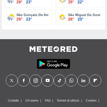
29°
23°
35°
22°
São Gonçalo Do Amarante
São Miguel Do Gostoso
29°
23°
29°
25°
Contatto
Chi siamo
FAQ
Termini di utilizzo
Cookies