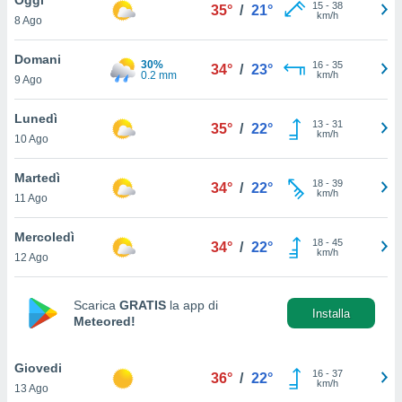
a", è
15
-
38
35°
/
21°
km/h
8 Ago
al sito
ettando
Domani
30%
16
-
35
34°
/
23°
zione di
0.2 mm
km/h
9 Ago
okie,
dei nostri
Lunedì
13
-
31
che ci
35°
/
22°
km/h
10 Ago
no di
 e
e il
Martedì
18
-
39
34°
/
22°
amento
km/h
11 Ago
 Web,
i
Mercoledì
18
-
45
re un
34°
/
22°
km/h
12 Ago
pecifico
arti la
à o
Scarica
GRATIS
la app di
i
Installa
Meteored!
zzati
 di esso.
sultare
Giovedi
16
-
37
36°
/
22°
km/h
13 Ago
oni nella