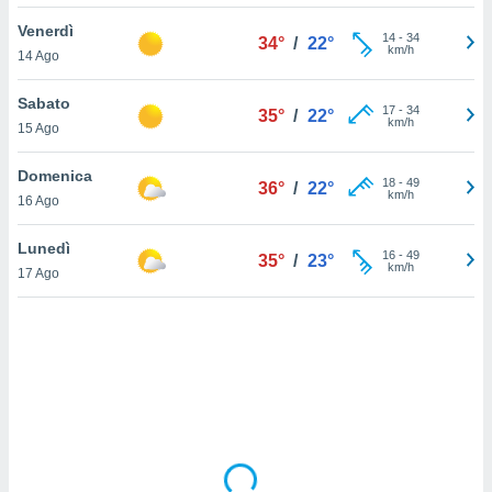
Venerdì
sui cookie
14
-
34
34°
/
22°
km/h
14 Ago
e il tuo
 in
Sabato
17
-
34
35°
/
22°
o
km/h
15 Ago
 il
Domenica
azioni
18
-
49
36°
/
22°
km/h
16 Ago
kie
re
le a piè
Lunedì
16
-
49
35°
/
23°
 del
km/h
17 Ago
to web.
ATIVA,
e
gie
i cookie
ccetti
zione dei