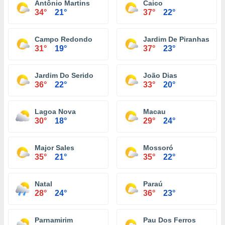
Antônio Martins
Caico
34°
21°
37°
22°
Campo Redondo
Jardim De Piranhas
31°
19°
37°
23°
Jardim Do Serido
João Dias
36°
22°
33°
20°
Lagoa Nova
Macau
30°
18°
29°
24°
Major Sales
Mossoró
35°
21°
35°
22°
Natal
Paraú
28°
24°
36°
23°
Parnamirim
Pau Dos Ferros