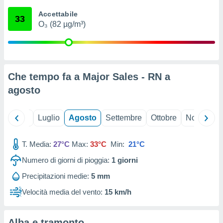
ioni
" o
Accettabile
tra
33
O₃ (82 µg/m³)
sui cookie
o sito
nostri
Che tempo fa a Major Sales - RN a
mo il
agosto
te
ento dei
Giugno
Luglio
Agosto
Settembre
Ottobre
Novembre
re
ioni su
vo e/o
T. Media:
27°C
Max:
33°C
Min:
21°C
i,
Numero di giorni di pioggia:
1
giorni
 dati
er la
Precipitazioni medie:
5 mm
 della
à, creare
Velocità media del vento:
15 km/h
r la
à
izzata,
Alba e tramonto