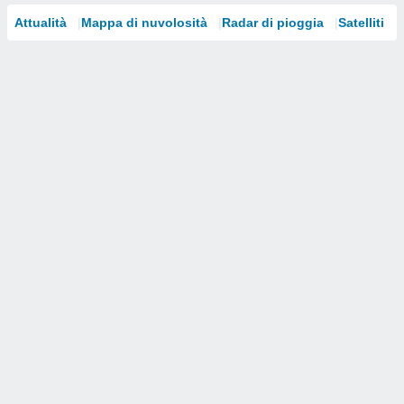
Attualità
Mappa di nuvolosità
Radar di pioggia
Satelliti
i nostri
artner