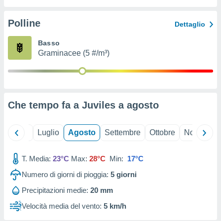
ioni
" o
tra
Polline
Dettaglio
sui cookie
o sito
Basso
Graminacee (5 #/m³)
nostri
mo il
te
ento dei
Che tempo fa a Juviles a
agosto
re
ioni su
Giugno
Luglio
Agosto
Settembre
Ottobre
Novembre
vo e/o
i,
T. Media:
23°C
Max:
28°C
Min:
17°C
 dati
er la
Numero di giorni di pioggia:
5
giorni
 della
à, creare
Precipitazioni medie:
20 mm
r la
Velocità media del vento:
5 km/h
à
izzata,