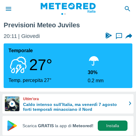
Previsioni Meteo Juviles
tiva
rivacy
20:11
Giovedi
...
ti di
net
Temporale
net)
27°
i
 da
nisti per
30%
 che le
Temp. percepita 27°
0.2 mm
ioni
iano di
È
Ultim’ora
Caldo intenso sull’Italia, ma venerdì 7 agosto
 a
forti temporali minacciano il Nord
ito Web
do le
opzioni:
Scarica
GRATIS
la app di
Meteored!
Installa
 i