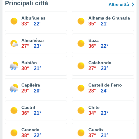
Principali città
Altre città
Albuñuelas
Alhama de Granada
33°
22°
35°
21°
Almuñécar
Baza
27°
23°
36°
22°
Bubión
Calahonda
30°
21°
27°
23°
Capileira
Castell de Ferro
29°
20°
28°
24°
Castril
Chite
36°
21°
34°
23°
Granada
Guadix
38°
22°
37°
21°