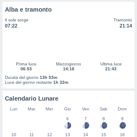
 profili
Alba e tramonto
lezione
cità
Il sole sorge
Tramonto
izzata,
07:22
21:14
fili per
izzazione
nuti,
 profili
lezione
uti
Prima luce
Mezzogiorno
Ultima luce
zzati,
06:53
14:18
21:43
 le
Durata del giorno
13h 53m
ni degli
Luce del giorno restante
1h 32m
 misurare
zioni dei
,
Calendario Lunare
ere il
Lun
Mar
Mer
Gio
Ven
Sab
Dom
so
6
7
8
9
he o la
ione di
enienti
10
11
12
13
14
15
16
diverse,