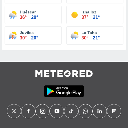
Huéscar
Iznalloz
36°
20°
37°
21°
Juviles
La Taha
30°
20°
30°
21°