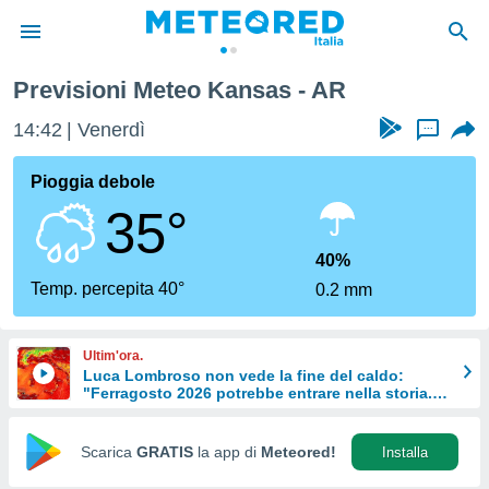
Previsioni Meteo Kansas - AR
tiva
rivacy
14:42
Venerdì
...
ti di
net
Pioggia debole
net)
35°
i
 da
nisti per
40%
 che le
Temp. percepita 40°
0.2 mm
ioni
iano di
È
Ultim'ora.
Luca Lombroso non vede la fine del caldo:
 a
"Ferragosto 2026 potrebbe entrare nella storia.
ito Web
Ecco perché."
do le
opzioni:
Scarica
GRATIS
la app di
Meteored!
Installa
 i