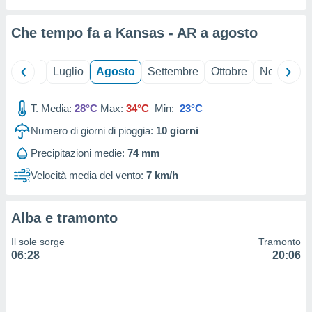
ioni
" o
tra
Che tempo fa a Kansas - AR a
agosto
sui cookie
o sito
Giugno
Luglio
Agosto
Settembre
Ottobre
Novembre
nostri
T. Media:
28°C
Max:
34°C
Min:
23°C
mo il
te
Numero di giorni di pioggia:
10
giorni
ento dei
Precipitazioni medie:
74 mm
re
Velocità media del vento:
7 km/h
ioni su
vo e/o
i,
Alba e tramonto
 dati
er la
Il sole sorge
Tramonto
 della
06:28
20:06
à, creare
r la
à
izzata,