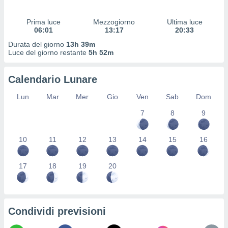
 profili
lezione
Prima luce
Mezzogiorno
Ultima luce
cità
06:01
13:17
20:33
izzata,
fili per
Durata del giorno
13h 39m
Luce del giorno restante
5h 52m
izzazione
nuti,
Calendario Lunare
 profili
lezione
Lun
Mar
Mer
Gio
Ven
Sab
Dom
uti
zzati,
7
8
9
 le
ni degli
10
11
12
13
14
15
16
 misurare
zioni dei
,
17
18
19
20
ere il
so
he o la
ione di
Condividi previsioni
enienti
diverse,