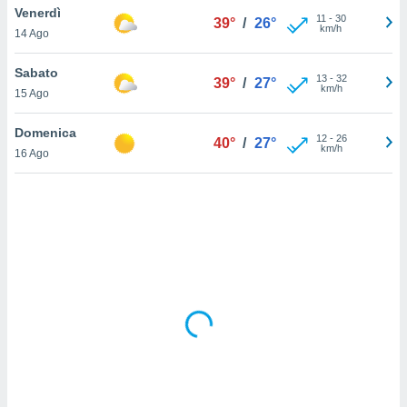
Venerdì
11
-
30
39°
/
26°
km/h
sui cookie
14 Ago
e il tuo
 in
Sabato
13
-
32
39°
/
27°
km/h
15 Ago
o
 il
Domenica
12
-
26
40°
/
27°
km/h
azioni
16 Ago
kie
re
le a piè
 del
to web.
ATIVA,
e
gie
i cookie
ccetti
zione dei