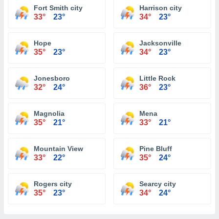
Fort Smith city
Harrison city
33°
23°
34°
23°
Hope
Jacksonville
35°
23°
34°
23°
Jonesboro
Little Rock
32°
24°
36°
23°
Magnolia
Mena
35°
21°
33°
21°
Mountain View
Pine Bluff
33°
22°
35°
24°
Rogers city
Searcy city
35°
23°
34°
24°