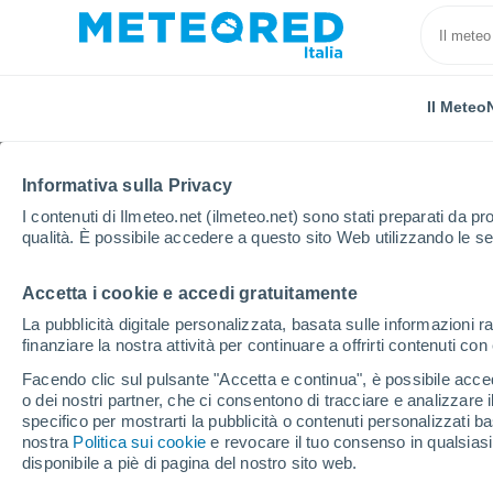
Il Meteo
Informativa sulla Privacy
I contenuti di Ilmeteo.net (ilmeteo.net) sono stati preparati da pro
qualità. È possibile accedere a questo sito Web utilizzando le se
Accetta i cookie e accedi gratuitamente
Home
Regno Unito
Regione di Londra
Keston
La pubblicità digitale personalizzata, basata sulle informazioni ra
finanziare la nostra attività per continuare a offrirti contenuti co
Previsioni Meteo Keston
Facendo clic sul pulsante "Accetta e continua", è possibile accede
o dei nostri partner, che ci consentono di tracciare e analizzare
06:10
Venerdì
specifico per mostrarti la pubblicità o contenuti personalizzati b
nostra
Politica sui cookie
e revocare il tuo consenso in qualsia
disponibile a piè di pagina del nostro sito web.
Sereno