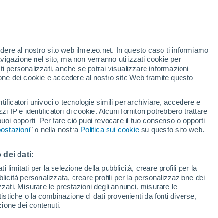
edere al nostro sito web ilmeteo.net. In questo caso ti informiamo
avigazione nel sito, ma non verranno utilizzati cookie per
i personalizzati, anche se potrai visualizzare informazioni
azione dei cookie e accedere al nostro sito Web tramite questo
forti
tificatori univoci o tecnologie simili per archiviare, accedere e
zzi IP e identificatori di cookie. Alcuni fornitori potrebbero trattare
 puoi opporti. Per fare ciò puoi revocare il tuo consenso o opporti
di pioggia
Satelliti
Modelli
ostazioni
" o nella nostra
Politica sui cookie
su questo sito web.
 dei dati:
Lunedì
Martedì
Mercoledì
Giovedi
 limitati per la selezione della pubblicità, creare profili per la
bblicità personalizzata, creare profili per la personalizzazione dei
17 Ago
18 Ago
19 Ago
20 Ago
izzati, Misurare le prestazioni degli annunci, misurare le
istiche o la combinazione di dati provenienti da fonti diverse,
ezione dei contenuti.