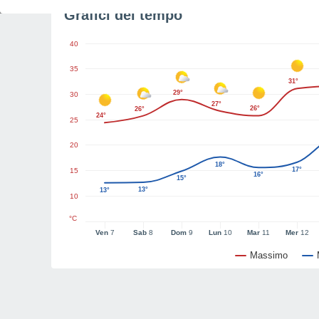
Grafici del tempo
40
35
31°
29°
30
27°
26°
26°
24°
25
20
18°
17°
15
16°
15°
13°
13°
10
°C
Ven
7
Sab
8
Dom
9
Lun
10
Mar
11
Mer
12
Massimo