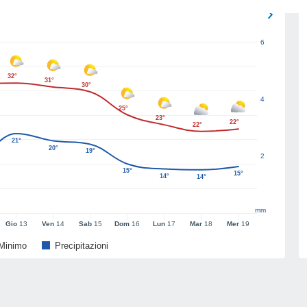
6
32°
31°
30°
4
25°
23°
22°
22°
21°
20°
19°
2
15°
15°
14°
14°
mm
Gio
13
Ven
14
Sab
15
Dom
16
Lun
17
Mar
18
Mer
19
Minimo
Precipitazioni