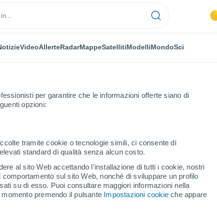
Notizie
Video
Allerte
Radar
Mappe
Satelliti
Modelli
Mondo
Sci
fessionisti per garantire che le informazioni offerte siano di
guenti opzioni:
Prossima Settimana
ccolte tramite cookie o tecnologie simili, ci consente di
n elevati standard di qualità senza alcun costo.
 fra 8 - 14 giorni
re al sito Web accettando l'installazione di tutti i cookie, nostri
 il comportamento sul sito Web, nonché di sviluppare un profilo
...
asati su di esso. Puoi consultare maggiori informazioni nella
si momento premendo il pulsante
Impostazioni cookie
che appare
Per ora
Intervalli nuvolosi nelle prossime
ore