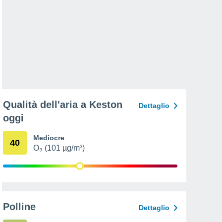
Qualità dell'aria a Keston
Dettaglio
oggi
Mediocre
40
O₃ (101 µg/m³)
Polline
Dettaglio