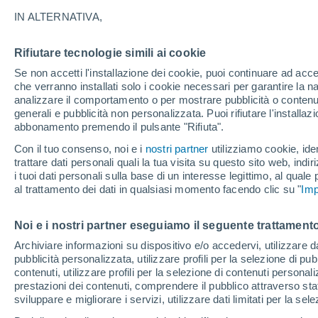
13°
IN ALTERNATIVA,
Rifiutare tecnologie simili ai cookie
Nord-est
Se non accetti l'installazione dei cookie, puoi continuare ad acc
Temp. percepita 13°
3
-
5 km/h
che verranno installati solo i cookie necessari per garantire la n
analizzare il comportamento o per mostrare pubblicità o contenut
generali e pubblicità non personalizzata. Puoi rifiutare l'install
abbonamento premendo il pulsante "Rifiuta".
Ultim’ora
Caldo intenso sull’Italia, ma venerdì 7 agosto 
Con il tuo consenso, noi e i
nostri partner
utilizziamo cookie, iden
temporali minacciano il Nord
trattare dati personali quali la tua visita su questo sito web, indiri
i tuoi dati personali sulla base di un interesse legittimo, al quale
Il Meteo 1 - 7
Attualità
Mappa di nuvolosità
Radar 
al trattamento dei dati in qualsiasi momento facendo clic su "
Imp
Noi e i nostri partner eseguiamo il seguente trattamento
Sabato
Domenica
Venerdì
Archiviare informazioni su dispositivo e/o accedervi, utilizzare dati
pubblicità personalizzata, utilizzare profili per la selezione di pu
15 Ago
16 Ago
14 Ago
contenuti, utilizzare profili per la selezione di contenuti personal
prestazioni dei contenuti, comprendere il pubblico attraverso stat
sviluppare e migliorare i servizi, utilizzare dati limitati per la sel