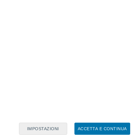
Calendario Lunare
Lun
Mar
Mer
Gio
Ven
Sab
Dom
7
8
9
10
11
12
13
14
15
16
17
18
19
20
IMPOSTAZIONI
ACCETTA E CONTINUA