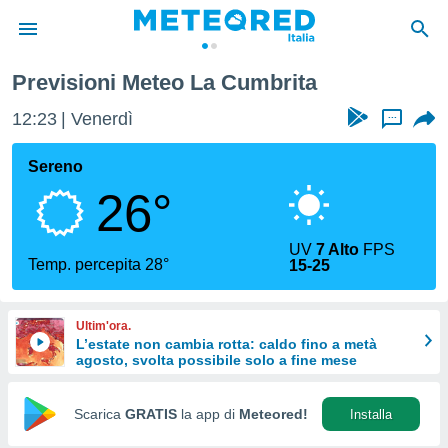
nerife
La Cumbrita
Previsioni Meteo La Cumbrita
tiva
rivacy
12:23
Venerdì
...
ti di
net
Sereno
net)
26°
i
 da
nisti per
UV
7 Alto
FPS
 che le
Temp. percepita 28°
15-25
ioni
iano di
È
Ultim'ora.
L’estate non cambia rotta: caldo fino a metà
 a
agosto, svolta possibile solo a fine mese
ito Web
do le
opzioni:
Scarica
GRATIS
la app di
Meteored!
Installa
 i