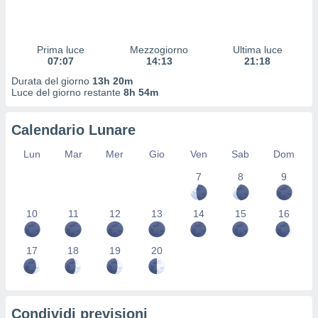
 profili
lezione
cità
izzata,
Prima luce
Mezzogiorno
Ultima luce
fili per
07:07
14:13
21:18
Durata del giorno
13h 20m
izzazione
Luce del giorno restante
8h 54m
nuti,
 profili
Calendario Lunare
lezione
uti
Lun
Mar
Mer
Gio
Ven
Sab
Dom
zzati,
 le
7
8
9
ni degli
 misurare
zioni dei
10
11
12
13
14
15
16
,
ere il
17
18
19
20
so
he o la
ione di
enienti
Condividi previsioni
diverse,