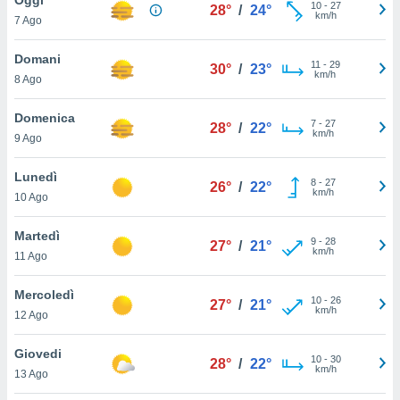
a", è
10
-
27
28°
/
24°
km/h
7 Ago
al sito
ettando
Domani
11
-
29
30°
/
23°
zione di
km/h
8 Ago
okie,
dei nostri
Domenica
7
-
27
che ci
28°
/
22°
km/h
9 Ago
no di
 e
e il
Lunedì
8
-
27
26°
/
22°
amento
km/h
10 Ago
 Web,
i
Martedì
9
-
28
re un
27°
/
21°
km/h
11 Ago
pecifico
arti la
Mercoledì
à o
10
-
26
27°
/
21°
km/h
i
12 Ago
zzati
 di esso.
Giovedi
10
-
30
sultare
28°
/
22°
km/h
13 Ago
oni nella