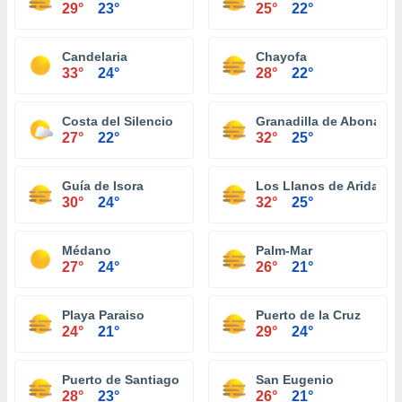
29°
23°
25°
22°
Candelaria
Chayofa
33°
24°
28°
22°
Costa del Silencio
Granadilla de Abona
27°
22°
32°
25°
Guía de Isora
Los Llanos de Aridane
30°
24°
32°
25°
Médano
Palm-Mar
27°
24°
26°
21°
Playa Paraiso
Puerto de la Cruz
24°
21°
29°
24°
Puerto de Santiago
San Eugenio
28°
23°
26°
21°