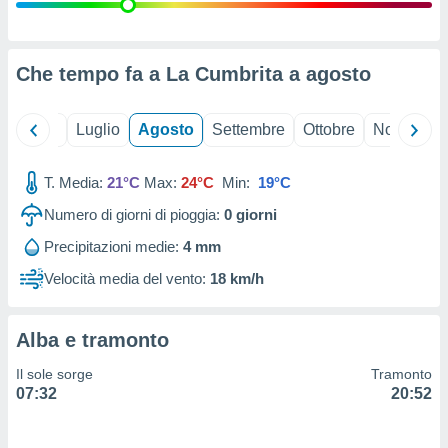
ioni
" o
tra
sui cookie
o sito
Che tempo fa a La Cumbrita a
agosto
nostri
Giugno
Luglio
Agosto
Settembre
Ottobre
Novembre
mo il
T. Media:
21°C
Max:
24°C
Min:
19°C
te
ento dei
Numero di giorni di pioggia:
0
giorni
Precipitazioni medie:
4 mm
re
ioni su
Velocità media del vento:
18 km/h
vo e/o
i,
 dati
Alba e tramonto
er la
 della
Il sole sorge
Tramonto
à, creare
07:32
20:52
r la
à
izzata,