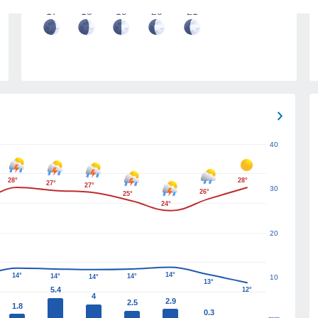
17
18
19
20
21
40
28°
28°
27°
27°
30
26°
25°
24°
20
14°
14°
14°
14°
14°
10
13°
5.4
12°
4
2.9
2.5
1.8
0.3