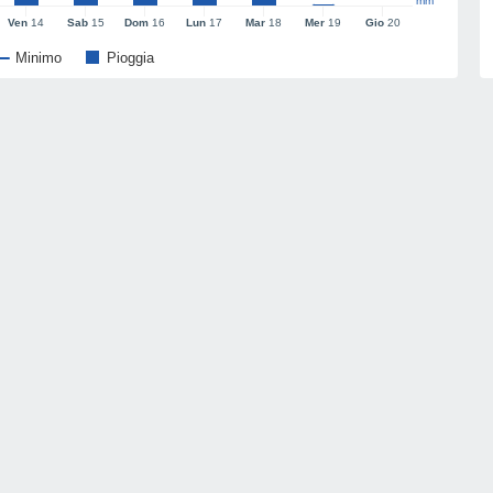
mm
Ven
14
Sab
15
Dom
16
Lun
17
Mar
18
Mer
19
Gio
20
Minimo
Pioggia