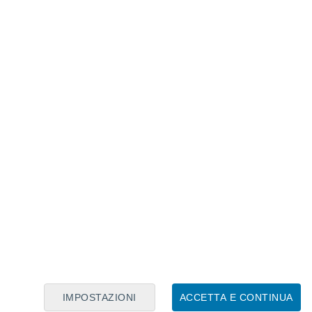
Calendario Lunare
Lun
Mar
Mer
Gio
Ven
Sab
Dom
8
9
10
11
12
13
14
15
16
IMPOSTAZIONI
ACCETTA E CONTINUA