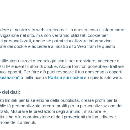
te
edere al nostro sito web ilmeteo.net. In questo caso ti informiamo
21%
avigazione nel sito, ma non verranno utilizzati cookie per
i personalizzati, anche se potrai visualizzare informazioni
azione dei cookie e accedere al nostro sito Web tramite questo
tificatori univoci o tecnologie simili per archiviare, accedere e
.
zzi IP e identificatori di cookie. Alcuni fornitori potrebbero trattare
 puoi opporti. Per fare ciò puoi revocare il tuo consenso o opporti
di pioggia
Satelliti
Modelli
ostazioni
" o nella nostra
Politica sui cookie
su questo sito web.
 dei dati:
Martedì
Mercoledì
Giovedi
Venerdì
 limitati per la selezione della pubblicità, creare profili per la
bblicità personalizzata, creare profili per la personalizzazione dei
11 Ago
12 Ago
13 Ago
14 Ago
izzati, Misurare le prestazioni degli annunci, misurare le
istiche o la combinazione di dati provenienti da fonti diverse,
ezione dei contenuti.
90%
70%
70%
70%