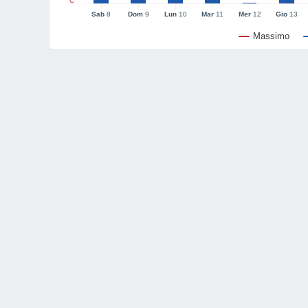
°C
Sab
8
Dom
9
Lun
10
Mar
11
Mer
12
Gio
13
Massimo