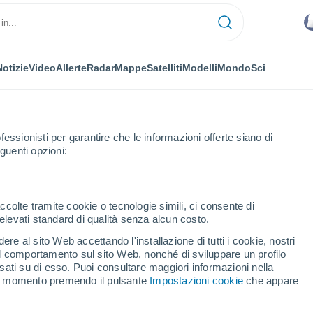
Notizie
Video
Allerte
Radar
Mappe
Satelliti
Modelli
Mondo
Sci
fessionisti per garantire che le informazioni offerte siano di
guenti opzioni:
no
ccolte tramite cookie o tecnologie simili, ci consente di
n elevati standard di qualità senza alcun costo.
s De Moreno
re al sito Web accettando l'installazione di tutti i cookie, nostri
 il comportamento sul sito Web, nonché di sviluppare un profilo
...
asati su di esso. Puoi consultare maggiori informazioni nella
si momento premendo il pulsante
Impostazioni cookie
che appare
Per ora
Intervalli nuvolosi nelle prossime
ore