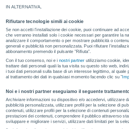
16°
IN ALTERNATIVA,
Rifiutare tecnologie simili ai cookie
Luna calan
Se non accetti l'installazione dei cookie, puoi continuare ad acc
Illuminata:
Temp. percepita 16°
che verranno installati solo i cookie necessari per garantire la n
analizzare il comportamento o per mostrare pubblicità o contenut
generali e pubblicità non personalizzata. Puoi rifiutare l'install
abbonamento premendo il pulsante "Rifiuta".
Ultim'ora.
Luca Lombroso non vede la fine del caldo:
Con il tuo consenso, noi e i
nostri partner
utilizziamo cookie, iden
"Ferragosto 2026 potrebbe entrare nella storia
trattare dati personali quali la tua visita su questo sito web, indiri
Ecco perché."
i tuoi dati personali sulla base di un interesse legittimo, al quale
Il Meteo 1 - 7
Attualità
Mappa di nuvolosità
Radar 
al trattamento dei dati in qualsiasi momento facendo clic su "
Imp
Noi e i nostri partner eseguiamo il seguente trattamento
Domani
Lunedì
Oggi
Archiviare informazioni su dispositivo e/o accedervi, utilizzare dati
pubblicità personalizzata, utilizzare profili per la selezione di pu
9 Ago
10 Ago
8 Ago
contenuti, utilizzare profili per la selezione di contenuti personal
prestazioni dei contenuti, comprendere il pubblico attraverso stat
sviluppare e migliorare i servizi, utilizzare dati limitati per la sel
90%
90%
80%