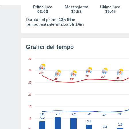
Prima luce
Mezzogiorno
Ultima luce
06:00
12:53
19:45
Durata del giorno
12h 59m
Tempo restante all'alba
5h 14m
Grafici del tempo
35
30
28°
26°
26°
26°
25°
25°
25
20
15
7.3
7.2
13°
13°
13°
13°
5.2
10
3.3
1.6
0.3