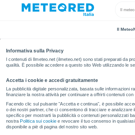
Il Meteo
Informativa sulla Privacy
I contenuti di Ilmeteo.net (ilmeteo.net) sono stati preparati da pro
qualità. È possibile accedere a questo sito Web utilizzando le se
Accetta i cookie e accedi gratuitamente
Home
Messico
Stato di Jalisco
Lagos De More
La pubblicità digitale personalizzata, basata sulle informazioni ra
finanziare la nostra attività per continuare a offrirti contenuti co
Previsioni Meteo Lago
Facendo clic sul pulsante "Accetta e continua", è possibile accede
o dei nostri partner, che ci consentono di tracciare e analizzare
00:46
Sabato
specifico per mostrarti la pubblicità o contenuti personalizzati b
nostra
Politica sui cookie
e revocare il tuo consenso in qualsia
disponibile a piè di pagina del nostro sito web.
Nubi sparse