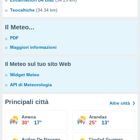
Encarnacion De Diaz
(34.29 km)
Teocaltiche
(34.34 km)
Il Meteo...
PDF
Maggiori informazioni
Il Meteo sul tuo sito Web
Widget Meteo
API di Meteorologia
Principali città
Altre città
Ameca
Arandas
30°
17°
25°
13°
Autlan De Navarro
Ciudad Guzman