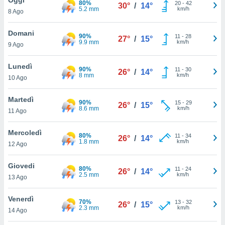
80%
a", è
20
-
42
30°
/
14°
5.2 mm
km/h
8 Ago
al sito
ettando
Domani
90%
11
-
28
27°
/
15°
zione di
9.9 mm
km/h
9 Ago
okie,
dei nostri
Lunedì
90%
11
-
30
che ci
26°
/
14°
8 mm
km/h
10 Ago
no di
 e
e il
Martedì
90%
15
-
29
26°
/
15°
amento
8.6 mm
km/h
11 Ago
 Web,
i
Mercoledì
80%
11
-
34
re un
26°
/
14°
1.8 mm
km/h
12 Ago
pecifico
arti la
Giovedi
à o
80%
11
-
24
26°
/
14°
2.5 mm
km/h
i
13 Ago
zzati
 di esso.
Venerdì
70%
13
-
32
sultare
26°
/
15°
2.3 mm
km/h
14 Ago
oni nella