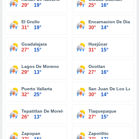
29°
19°
25°
16°
El Grullo
Encarnacion De Diaz
31°
19°
30°
14°
Guadalajara
Huejúcar
27°
15°
31°
15°
Lagos De Moreno
Ocotlan
29°
13°
27°
16°
Puerto Vallarta
San Juan De Los Lagos
32°
25°
30°
14°
Tepatitlan De Morelos
Tlaquepaque
26°
13°
27°
15°
Zapopan
Zapotiltic