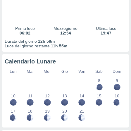
 profili
lezione
cità
izzata,
fili per
Prima luce
Mezzogiorno
Ultima luce
06:02
12:54
19:47
izzazione
Durata del giorno
12h 58m
nuti,
Luce del giorno restante
11h 55m
 profili
lezione
uti
Calendario Lunare
zzati,
 le
Lun
Mar
Mer
Gio
Ven
Sab
Dom
ni degli
 misurare
8
9
zioni dei
,
10
11
12
13
14
15
16
ere il
so
17
18
19
20
21
he o la
ione di
enienti
diverse,