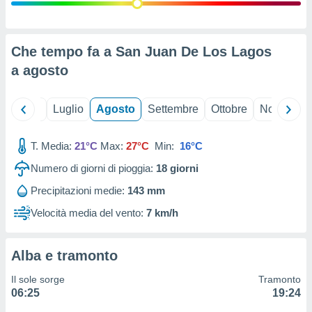
ioni
" o
tra
sui cookie
o sito
Che tempo fa a San Juan De Los Lagos
a
agosto
nostri
Giugno
Luglio
Agosto
Settembre
Ottobre
Novembre
mo il
te
ento dei
T. Media:
21°C
Max:
27°C
Min:
16°C
Numero di giorni di pioggia:
18
giorni
re
ioni su
Precipitazioni medie:
143 mm
vo e/o
Velocità media del vento:
7 km/h
i,
 dati
er la
 della
Alba e tramonto
à, creare
r la
Il sole sorge
Tramonto
à
06:25
19:24
izzata,