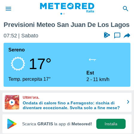
Previsioni Meteo San Juan De Los Lagos
tiva
rivacy
07:52
Sabato
...
ti di
net
Sereno
net)
17°
i
 da
nisti per
Est
 che le
Temp. percepita 17°
2
11 km/h
ioni
iano di
È
Ultim'ora.
Ondata di calore fino a Ferragosto: rischia di
 a
diventare eccezionale. Svolta solo a fine mese?
ito Web
do le
opzioni:
Scarica
GRATIS
la app di
Meteored!
Installa
 i