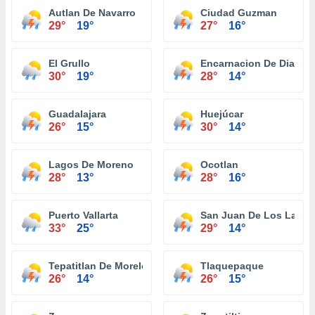
Autlan De Navarro
Ciudad Guzman
29°
19°
27°
16°
El Grullo
Encarnacion De Diaz
30°
19°
28°
14°
Guadalajara
Huejúcar
26°
15°
30°
14°
Lagos De Moreno
Ocotlan
28°
13°
28°
16°
Puerto Vallarta
San Juan De Los Lagos
33°
25°
29°
14°
Tepatitlan De Morelos
Tlaquepaque
26°
14°
26°
15°