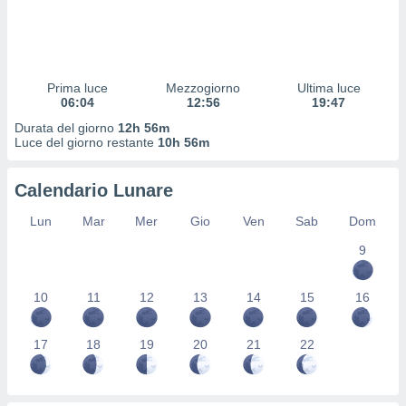
 profili
lezione
cità
izzata,
fili per
Prima luce
Mezzogiorno
Ultima luce
06:04
12:56
19:47
izzazione
Durata del giorno
12h 56m
nuti,
Luce del giorno restante
10h 56m
 profili
lezione
uti
Calendario Lunare
zzati,
 le
Lun
Mar
Mer
Gio
Ven
Sab
Dom
ni degli
 misurare
9
zioni dei
,
10
11
12
13
14
15
16
ere il
so
17
18
19
20
21
22
he o la
ione di
enienti
diverse,