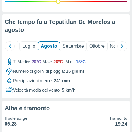
ioni
" o
tra
sui cookie
o sito
Che tempo fa a Tepatitlan De Morelos a
agosto
nostri
Giugno
Luglio
Agosto
Settembre
Ottobre
Novembre
mo il
te
ento dei
T. Media:
20°C
Max:
26°C
Min:
15°C
Numero di giorni di pioggia:
25
giorni
re
ioni su
Precipitazioni medie:
241 mm
vo e/o
Velocità media del vento:
5 km/h
i,
 dati
er la
 della
Alba e tramonto
à, creare
r la
Il sole sorge
Tramonto
à
06:28
19:24
izzata,