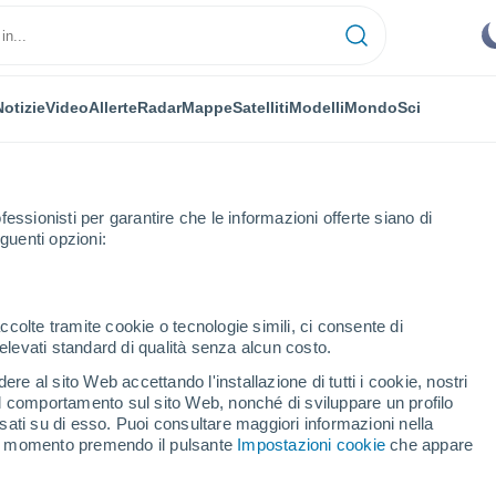
Notizie
Video
Allerte
Radar
Mappe
Satelliti
Modelli
Mondo
Sci
fessionisti per garantire che le informazioni offerte siano di
guenti opzioni:
Prossima Settimana
ccolte tramite cookie o tecnologie simili, ci consente di
n elevati standard di qualità senza alcun costo.
ceys fra 8 - 14 giorni
re al sito Web accettando l'installazione di tutti i cookie, nostri
 il comportamento sul sito Web, nonché di sviluppare un profilo
...
asati su di esso. Puoi consultare maggiori informazioni nella
si momento premendo il pulsante
Impostazioni cookie
che appare
Per ora
Cielo sereno nelle prossime ore