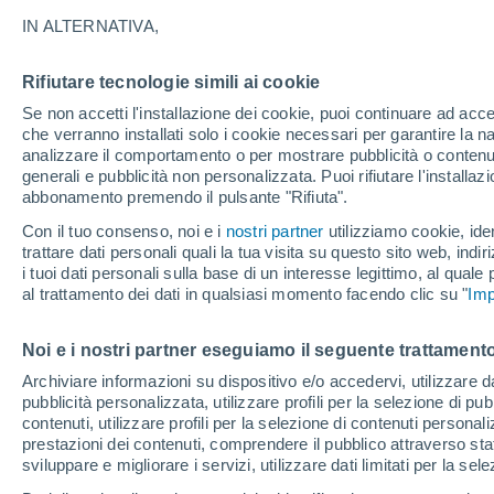
19°
IN ALTERNATIVA,
Rifiutare tecnologie simili ai cookie
Luna calan
Se non accetti l'installazione dei cookie, puoi continuare ad acc
Illuminata:
Temp. percepita 19°
che verranno installati solo i cookie necessari per garantire la n
analizzare il comportamento o per mostrare pubblicità o contenut
generali e pubblicità non personalizzata. Puoi rifiutare l'install
abbonamento premendo il pulsante "Rifiuta".
Ultim’ora
Caldo intenso sull’Italia, ma venerdì 7 agosto 
Con il tuo consenso, noi e i
nostri partner
utilizziamo cookie, iden
temporali minacciano il Nord
trattare dati personali quali la tua visita su questo sito web, indiri
i tuoi dati personali sulla base di un interesse legittimo, al quale
Il Meteo 1 - 7
Attualità
Mappa della Temperatura
R
al trattamento dei dati in qualsiasi momento facendo clic su "
Imp
Noi e i nostri partner eseguiamo il seguente trattamento
Venerdì
Sabato
D
Giovedi
Archiviare informazioni su dispositivo e/o accedervi, utilizzare dati
pubblicità personalizzata, utilizzare profili per la selezione di pu
14 Ago
15 Ago
13 Ago
contenuti, utilizzare profili per la selezione di contenuti personal
prestazioni dei contenuti, comprendere il pubblico attraverso stat
sviluppare e migliorare i servizi, utilizzare dati limitati per la sel