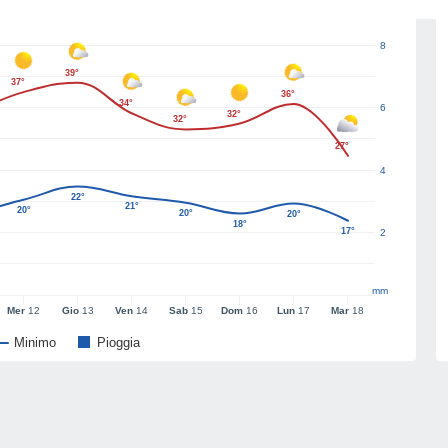
8
39°
37°
36°
34°
6
32°
32°
27°
4
22°
21°
20°
20°
20°
18°
17°
2
mm
Mer
12
Gio
13
Ven
14
Sab
15
Dom
16
Lun
17
Mar
18
Minimo
Pioggia