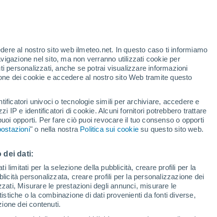
te
edere al nostro sito web ilmeteo.net. In questo caso ti informiamo
46%
avigazione nel sito, ma non verranno utilizzati cookie per
i personalizzati, anche se potrai visualizzare informazioni
azione dei cookie e accedere al nostro sito Web tramite questo
forti
tificatori univoci o tecnologie simili per archiviare, accedere e
zzi IP e identificatori di cookie. Alcuni fornitori potrebbero trattare
 puoi opporti. Per fare ciò puoi revocare il tuo consenso o opporti
adar di pioggia
Satelliti
Modelli
ostazioni
" o nella nostra
Politica sui cookie
su questo sito web.
 dei dati:
omenica
Lunedì
Martedì
Mercoledì
 limitati per la selezione della pubblicità, creare profili per la
bblicità personalizzata, creare profili per la personalizzazione dei
16 Ago
17 Ago
18 Ago
19 Ago
izzati, Misurare le prestazioni degli annunci, misurare le
istiche o la combinazione di dati provenienti da fonti diverse,
ezione dei contenuti.