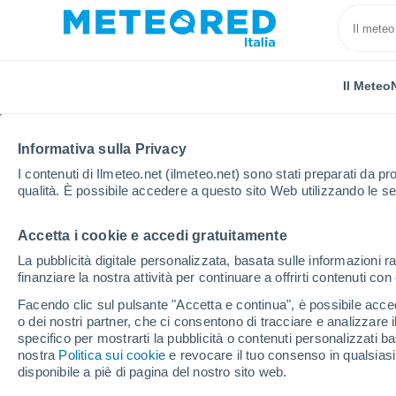
Il Meteo
Informativa sulla Privacy
I contenuti di Ilmeteo.net (ilmeteo.net) sono stati preparati da pro
qualità. È possibile accedere a questo sito Web utilizzando le se
Accetta i cookie e accedi gratuitamente
Home
Francia
Grand Est
Aube
Les Riceys
La pubblicità digitale personalizzata, basata sulle informazioni ra
finanziare la nostra attività per continuare a offrirti contenuti co
Previsioni Meteo Les Ri
Facendo clic sul pulsante "Accetta e continua", è possibile accede
o dei nostri partner, che ci consentono di tracciare e analizzare
22:35
Giovedi
specifico per mostrarti la pubblicità o contenuti personalizzati b
nostra
Politica sui cookie
e revocare il tuo consenso in qualsia
disponibile a piè di pagina del nostro sito web.
Cielo sereno