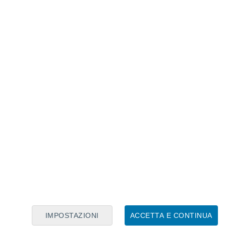
Calendario Lunare
Lun
Mar
Mer
Gio
Ven
Sab
Dom
6
7
8
9
10
11
12
13
14
15
16
17
18
19
IMPOSTAZIONI
ACCETTA E CONTINUA