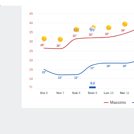
Grafici del tempo
45
40
34°
35
32°
32°
31°
30
26°
26°
25
20
18°
18°
17°
15
15°
12°
12°
10
0.2
°C
Gio
6
Ven
7
Sab
8
Dom
9
Lun
10
Mar
11
Massimo