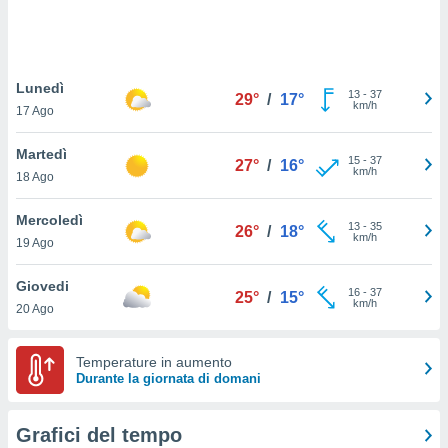
puoi
re ad
 al
ito web
Lunedì
et. In
13
-
37
29°
/
17°
km/h
aso ti
17 Ago
mo che
installati
Martedì
15
-
37
27°
/
16°
okie
km/h
18 Ago
i per
 la
Mercoledì
one nel
13
-
35
26°
/
18°
km/h
 non
19 Ago
utilizzati
er
Giovedi
16
-
37
25°
/
15°
e il
km/h
20 Ago
amento o
rare
à o
Temperature in aumento
i
Durante la giornata di domani
zzati,
 potrai
are
Grafici del tempo