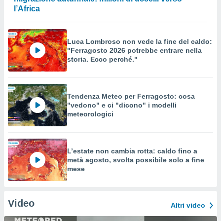
l’Africa
Luca Lombroso non vede la fine del caldo:
"Ferragosto 2026 potrebbe entrare nella
storia. Ecco perché."
Tendenza Meteo per Ferragosto: cosa
"vedono" e ci "dicono" i modelli
meteorologici
L’estate non cambia rotta: caldo fino a
metà agosto, svolta possibile solo a fine
mese
Video
Altri video