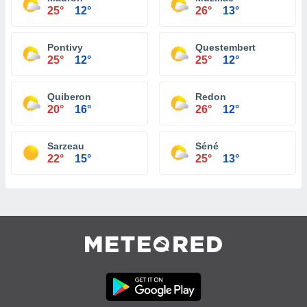
25°
12°
26°
13°
Pontivy
Questembert
25°
12°
25°
12°
Quiberon
Redon
20°
16°
26°
12°
Sarzeau
Séné
22°
15°
25°
13°