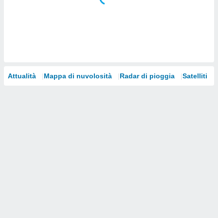
i nostri
artner
Attualità
Mappa di nuvolosità
Radar di pioggia
Satelliti