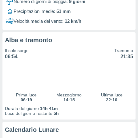
Numero di giorni di pioggia:
9
giorni
 profili
lezione
Precipitazioni medie:
51 mm
cità
izzata,
Velocità media del vento:
12 km/h
fili per
izzazione
Alba e tramonto
nuti,
 profili
Il sole sorge
Tramonto
lezione
06:54
21:35
uti
zzati,
 le
ni degli
 misurare
zioni dei
Prima luce
Mezzogiorno
Ultima luce
,
06:19
14:15
22:10
ere il
Durata del giorno
14h 41m
Luce del giorno restante
5h
so
he o la
ione di
Calendario Lunare
enienti
diverse,