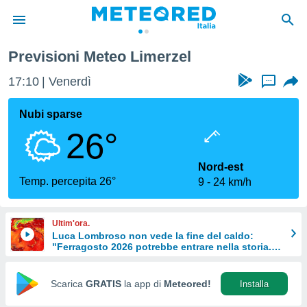
Previsioni Meteo Limerzel
tiva
rivacy
17:10
Venerdì
...
ti di
net
Nubi sparse
net)
26°
i
 da
nisti per
Nord-est
 che le
Temp. percepita 26°
9
24 km/h
ioni
iano di
È
Ultim'ora.
Luca Lombroso non vede la fine del caldo:
 a
"Ferragosto 2026 potrebbe entrare nella storia.
ito Web
Ecco perché."
do le
opzioni:
Scarica
GRATIS
la app di
Meteored!
Installa
 i