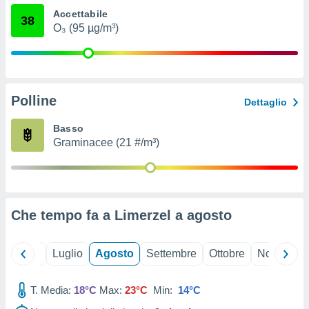
ioni
" o
Accettabile
38
tra
O₃ (95 µg/m³)
sui cookie
o sito
nostri
Polline
Dettaglio
mo il
te
Basso
ento dei
Graminacee (21 #/m³)
re
ioni su
vo e/o
i,
Che tempo fa a Limerzel a
agosto
 dati
er la
 della
Giugno
Luglio
Agosto
Settembre
Ottobre
Novembre
à, creare
r la
à
T. Media:
18°C
Max:
23°C
Min:
14°C
izzata,