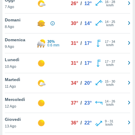
a", è
16
-
28
26°
/
12°
km/h
7 Ago
al sito
ettando
Domani
14
-
25
30°
/
14°
zione di
km/h
8 Ago
okie,
dei nostri
Domenica
30%
17
-
34
che ci
31°
/
17°
0.6 mm
km/h
9 Ago
no di
 e
e il
Lunedì
17
-
37
31°
/
17°
amento
km/h
10 Ago
 Web,
i
Martedì
15
-
30
re un
34°
/
20°
km/h
11 Ago
pecifico
arti la
Mercoledì
à o
14
-
26
37°
/
23°
km/h
i
12 Ago
zzati
 di esso.
Giovedi
9
-
31
sultare
36°
/
22°
km/h
13 Ago
oni nella