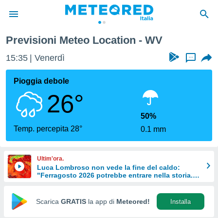
Previsioni Meteo Location - WV
tiva
rivacy
15:35
Venerdì
...
ti di
net
Pioggia debole
net)
26°
i
 da
nisti per
50%
 che le
Temp. percepita 28°
0.1 mm
ioni
iano di
È
Ultim'ora.
Luca Lombroso non vede la fine del caldo:
 a
"Ferragosto 2026 potrebbe entrare nella storia.
ito Web
Ecco perché."
do le
opzioni:
Scarica
GRATIS
la app di
Meteored!
Installa
 i