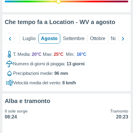
ioni
" o
tra
sui cookie
o sito
Che tempo fa a Location - WV a
agosto
nostri
Giugno
Luglio
Agosto
Settembre
Ottobre
Novembre
mo il
T. Media:
20°C
Max:
25°C
Min:
16°C
te
ento dei
Numero di giorni di pioggia:
13
giorni
Precipitazioni medie:
96 mm
re
ioni su
Velocità media del vento:
8 km/h
vo e/o
i,
 dati
Alba e tramonto
er la
 della
Il sole sorge
Tramonto
à, creare
06:24
20:23
r la
à
izzata,