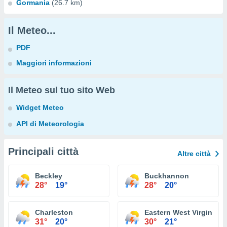
Gormania
(26.7 km)
Il Meteo...
PDF
Maggiori informazioni
Il Meteo sul tuo sito Web
Widget Meteo
API di Meteorologia
Principali città
Altre città
Beckley
Buckhannon
28°
19°
28°
20°
Charleston
Eastern West Virginia R
31°
20°
30°
21°