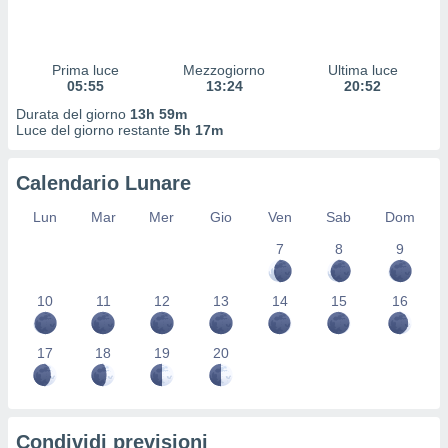
 profili
lezione
cità
izzata,
Prima luce
Mezzogiorno
Ultima luce
fili per
05:55
13:24
20:52
Durata del giorno
13h 59m
izzazione
Luce del giorno restante
5h 17m
nuti,
 profili
Calendario Lunare
lezione
uti
Lun
Mar
Mer
Gio
Ven
Sab
Dom
zzati,
 le
7
8
9
ni degli
 misurare
zioni dei
10
11
12
13
14
15
16
,
ere il
17
18
19
20
so
he o la
ione di
enienti
Condividi previsioni
diverse,