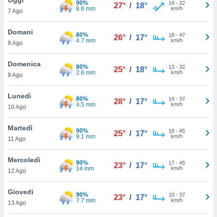
90%
a", è
14
-
32
27°
/
18°
8.8 mm
km/h
7 Ago
al sito
ettando
Domani
80%
18
-
47
26°
/
17°
zione di
4.7 mm
km/h
8 Ago
okie,
dei nostri
Domenica
80%
13
-
32
che ci
25°
/
18°
2.6 mm
km/h
9 Ago
no di
 e
e il
Lunedì
80%
14
-
37
28°
/
17°
amento
4.5 mm
km/h
10 Ago
 Web,
i
Martedì
90%
18
-
45
re un
25°
/
17°
9.1 mm
km/h
11 Ago
pecifico
arti la
Mercoledì
à o
90%
17
-
45
23°
/
17°
14 mm
km/h
i
12 Ago
zzati
 di esso.
Giovedi
90%
10
-
37
sultare
23°
/
17°
7.7 mm
km/h
13 Ago
oni nella