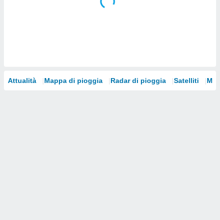
i nostri
artner
Attualità
Mappa di pioggia
Radar di pioggia
Satelliti
Mod