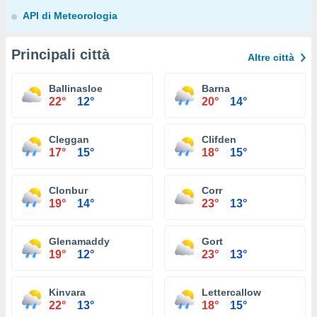
API di Meteorologia
Principali città
Altre città
Ballinasloe
Barna
22°
12°
20°
14°
Cleggan
Clifden
17°
15°
18°
15°
Clonbur
Corr
19°
14°
23°
13°
Glenamaddy
Gort
19°
12°
23°
13°
Kinvara
Lettercallow
22°
13°
18°
15°