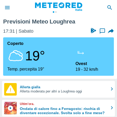
Previsioni Meteo Loughrea
tiva
rivacy
17:31
Sabato
...
ti di
net
Coperto
net)
19°
i
 da
nisti per
Ovest
 che le
Temp. percepita 19°
19
32 km/h
ioni
iano di
È
Allerta gialla
 a
Allerta moderata per altri a Loughrea oggi
ito Web
do le
Ultim'ora.
opzioni:
Ondata di calore fino a Ferragosto: rischia di
diventare eccezionale. Svolta solo a fine mese?
 i