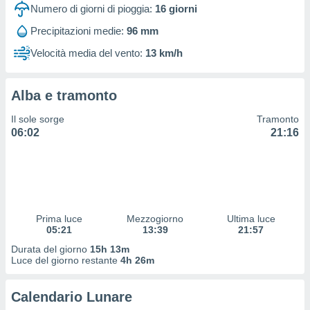
 profili
Numero di giorni di pioggia:
16
giorni
lezione
Precipitazioni medie:
96 mm
cità
izzata,
Velocità media del vento:
13 km/h
fili per
izzazione
Alba e tramonto
nuti,
 profili
Il sole sorge
Tramonto
lezione
06:02
21:16
uti
zzati,
 le
ni degli
 misurare
zioni dei
,
Prima luce
Mezzogiorno
Ultima luce
05:21
13:39
21:57
ere il
Durata del giorno
15h 13m
so
Luce del giorno restante
4h 26m
he o la
ione di
Calendario Lunare
enienti
diverse,