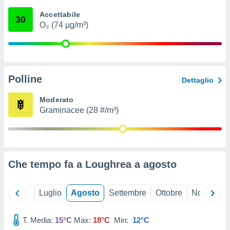
ioni
" o
Accettabile
tra
30
O₃ (74 µg/m³)
sui cookie
o sito
nostri
Polline
Dettaglio
mo il
te
Moderato
ento dei
Graminacee (28 #/m³)
re
ioni su
vo e/o
i,
Che tempo fa a Loughrea a
agosto
 dati
er la
 della
Giugno
Luglio
Agosto
Settembre
Ottobre
Novembre
à, creare
r la
à
T. Media:
15°C
Max:
18°C
Min:
12°C
izzata,