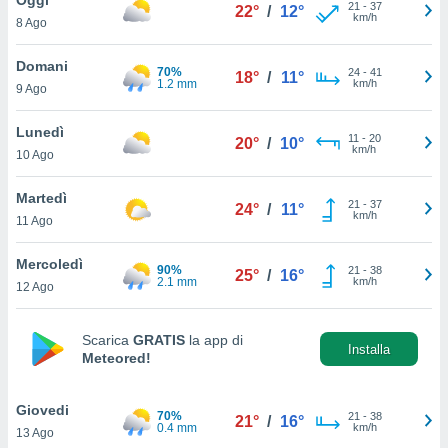
a", è
21
-
37
22°
/
12°
km/h
8 Ago
al sito
ettando
Domani
70%
24
-
41
18°
/
11°
zione di
1.2 mm
km/h
9 Ago
okie,
dei nostri
Lunedì
11
-
20
che ci
20°
/
10°
km/h
10 Ago
no di
 e
e il
Martedì
21
-
37
24°
/
11°
amento
km/h
11 Ago
 Web,
i
Mercoledì
90%
21
-
38
re un
25°
/
16°
2.1 mm
km/h
12 Ago
pecifico
arti la
à o
Scarica
GRATIS
la app di
i
Installa
Meteored!
zzati
 di esso.
sultare
Giovedi
70%
21
-
38
21°
/
16°
0.4 mm
km/h
13 Ago
oni nella