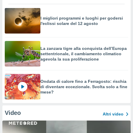
I migliori programmi e luoghi per godersi
l'eclissi solare del 12 agosto
La zanzara tigre alla conquista dell’Europa
settentrionale, il cambiamento climatico
agevola la sua proliferazione
Ondata di calore fino a Ferragosto: rischia
di diventare eccezionale. Svolta solo a fine
mese?
Video
Altri video