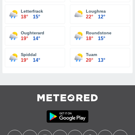
Letterfrack
Loughrea
18°
15°
22°
12°
Oughterard
Roundstone
19°
14°
18°
15°
Spiddal
Tuam
19°
14°
20°
13°