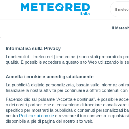
Il Meteo
Informativa sulla Privacy
I contenuti di Ilmeteo.net (ilmeteo.net) sono stati preparati da pro
qualità. È possibile accedere a questo sito Web utilizzando le se
Accetta i cookie e accedi gratuitamente
Home
Irlanda
Galway
Glenamaddy
La pubblicità digitale personalizzata, basata sulle informazioni ra
finanziare la nostra attività per continuare a offrirti contenuti co
Previsioni Meteo Glen
Facendo clic sul pulsante "Accetta e continua", è possibile accede
o dei nostri partner, che ci consentono di tracciare e analizzare
09:41
Giovedi
specifico per mostrarti la pubblicità o contenuti personalizzati b
nostra
Politica sui cookie
e revocare il tuo consenso in qualsia
disponibile a piè di pagina del nostro sito web.
Parzialmente nuvoloso