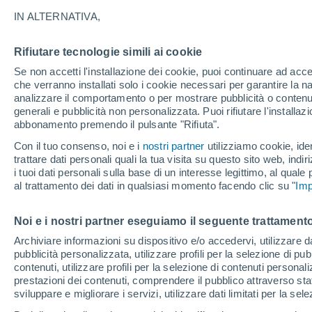
14°
IN ALTERNATIVA,
Rifiutare tecnologie simili ai cookie
Ovest
Se non accetti l'installazione dei cookie, puoi continuare ad acc
Temp. percepita 14°
14
-
26 km
che verranno installati solo i cookie necessari per garantire la n
analizzare il comportamento o per mostrare pubblicità o contenut
generali e pubblicità non personalizzata. Puoi rifiutare l'install
abbonamento premendo il pulsante "Rifiuta".
Ultim'ora.
Il fenomeno El Niño sta tornando: "L'interrutt
Con il tuo consenso, noi e i
nostri partner
utilizziamo cookie, iden
sta azionando proprio ora" – ecco cosa ci asp
trattare dati personali quali la tua visita su questo sito web, indiri
in inverno
i tuoi dati personali sulla base di un interesse legittimo, al quale
Il Meteo 1 - 7
Attualità
Mappa di pioggia
Radar di 
al trattamento dei dati in qualsiasi momento facendo clic su "
Imp
Noi e i nostri partner eseguiamo il seguente trattamento
Domani
Sabato
D
Oggi
Archiviare informazioni su dispositivo e/o accedervi, utilizzare dati
pubblicità personalizzata, utilizzare profili per la selezione di pu
7 Ago
8 Ago
6 Ago
contenuti, utilizzare profili per la selezione di contenuti personal
prestazioni dei contenuti, comprendere il pubblico attraverso stat
sviluppare e migliorare i servizi, utilizzare dati limitati per la sel
70%