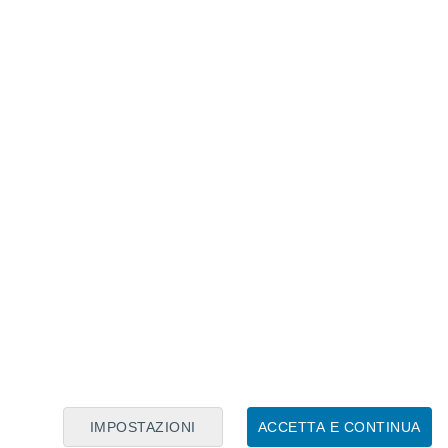
Calendario Lunare
Lun
Mar
Mer
Gio
Ven
Sab
Dom
6
7
8
9
10
11
12
13
14
15
16
17
18
19
IMPOSTAZIONI
ACCETTA E CONTINUA