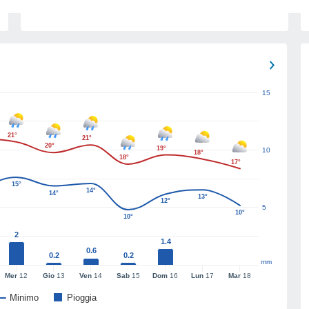
15
21°
21°
20°
19°
10
18°
18°
17°
15°
14°
14°
13°
12°
5
10°
10°
2
1.4
0.6
0.2
0.2
mm
Mer
12
Gio
13
Ven
14
Sab
15
Dom
16
Lun
17
Mar
18
Minimo
Pioggia