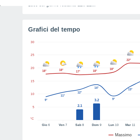
Luce del giorno restante
12h 22m
Grafici del tempo
30
25
22°
20
18°
18°
18°
18°
17°
15
14°
13°
12°
10
11°
9°
3.2
9°
2.1
5
°C
Gio
6
Ven
7
Sab
8
Dom
9
Lun
10
Mar
11
Massimo