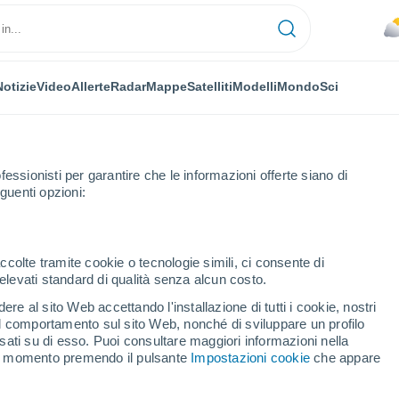
Notizie
Video
Allerte
Radar
Mappe
Satelliti
Modelli
Mondo
Sci
fessionisti per garantire che le informazioni offerte siano di
guenti opzioni:
ccolte tramite cookie o tecnologie simili, ci consente di
n elevati standard di qualità senza alcun costo.
amaddy
re al sito Web accettando l'installazione di tutti i cookie, nostri
 il comportamento sul sito Web, nonché di sviluppare un profilo
...
asati su di esso. Puoi consultare maggiori informazioni nella
si momento premendo il pulsante
Impostazioni cookie
che appare
Per ora
Cielo coperto nelle prossime ore