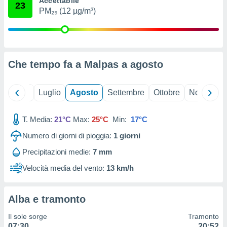
Accettabile
23
ioni
" o
PM₂₅ (12 µg/m³)
tra
sui cookie
o sito
Che tempo fa a Malpas a
agosto
nostri
mo il
Giugno
Luglio
Agosto
Settembre
Ottobre
Novembre
te
ento dei
T. Media:
21°C
Max:
25°C
Min:
17°C
re
Numero di giorni di pioggia:
1
giorni
ioni su
vo e/o
Precipitazioni medie:
7 mm
i,
 dati
Velocità media del vento:
13 km/h
er la
 della
à, creare
Alba e tramonto
r la
à
Il sole sorge
Tramonto
izzata,
07:30
20:52