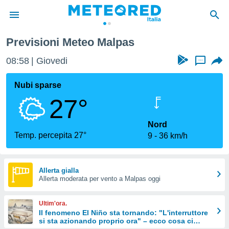
nerife
Malpas
Previsioni Meteo Malpas
tiva
rivacy
08:58
Giovedi
...
ti di
net
Nubi sparse
net)
27°
i
 da
nisti per
Nord
 che le
Temp. percepita 27°
9
36 km/h
ioni
iano di
È
Allerta gialla
 a
Allerta moderata per vento a Malpas oggi
ito Web
do le
Ultim'ora.
opzioni:
Il fenomeno El Niño sta tornando: "L'interruttore
si sta azionando proprio ora" – ecco cosa ci
 i