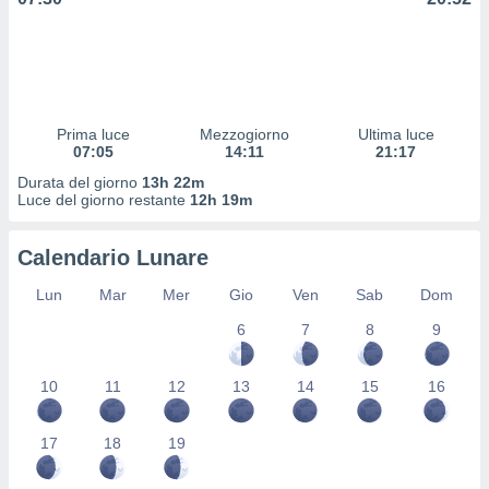
 profili
lezione
cità
izzata,
fili per
Prima luce
Mezzogiorno
Ultima luce
izzazione
07:05
14:11
21:17
nuti,
 profili
Durata del giorno
13h 22m
lezione
Luce del giorno restante
12h 19m
uti
zzati,
Calendario Lunare
 le
ni degli
Lun
Mar
Mer
Gio
Ven
Sab
Dom
 misurare
zioni dei
6
7
8
9
,
ere il
10
11
12
13
14
15
16
so
he o la
17
18
19
ione di
enienti
diverse,