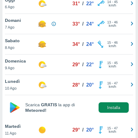
a", è
14
-
45
31°
/
22°
km/h
6 Ago
al sito
ettando
Domani
13
-
46
33°
/
24°
zione di
km/h
7 Ago
okie,
dei nostri
Sabato
15
-
46
che ci
34°
/
24°
km/h
8 Ago
no di
 e
e il
Domenica
15
-
45
29°
/
22°
amento
km/h
9 Ago
 Web,
i
Lunedì
16
-
47
re un
28°
/
20°
km/h
10 Ago
pecifico
arti la
à o
Scarica
GRATIS
la app di
i
Installa
Meteored!
zzati
 di esso.
sultare
Martedì
15
-
47
29°
/
20°
km/h
11 Ago
oni nella