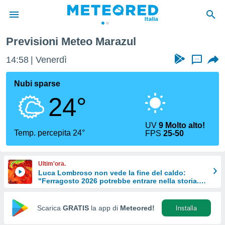
nerife
Marazul
Previsioni Meteo Marazul
tiva
rivacy
14:58
Venerdì
...
ti di
net
Nubi sparse
net)
24°
i
 da
nisti per
UV
9 Molto alto!
 che le
Temp. percepita 24°
FPS
25-50
ioni
iano di
È
Ultim'ora.
Luca Lombroso non vede la fine del caldo:
 a
"Ferragosto 2026 potrebbe entrare nella storia.
ito Web
Ecco perché."
do le
opzioni:
Scarica
GRATIS
la app di
Meteored!
Installa
 i