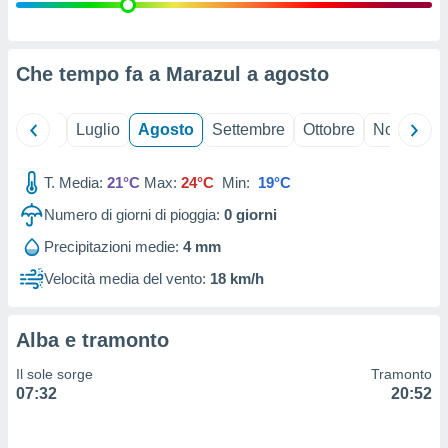
ioni
" o
tra
sui cookie
o sito
Che tempo fa a Marazul a
agosto
nostri
Giugno
Luglio
Agosto
Settembre
Ottobre
Novembre
mo il
T. Media:
21°C
Max:
24°C
Min:
19°C
te
ento dei
Numero di giorni di pioggia:
0
giorni
Precipitazioni medie:
4 mm
re
ioni su
Velocità media del vento:
18 km/h
vo e/o
i,
 dati
Alba e tramonto
er la
 della
Il sole sorge
Tramonto
à, creare
07:32
20:52
r la
à
izzata,