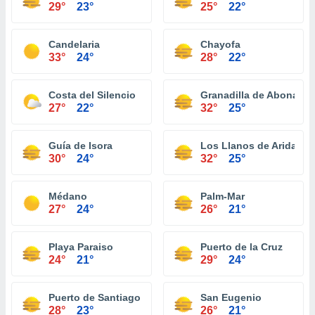
29°
23°
25°
22°
Candelaria
Chayofa
33°
24°
28°
22°
Costa del Silencio
Granadilla de Abona
27°
22°
32°
25°
Guía de Isora
Los Llanos de Aridane
30°
24°
32°
25°
Médano
Palm-Mar
27°
24°
26°
21°
Playa Paraiso
Puerto de la Cruz
24°
21°
29°
24°
Puerto de Santiago
San Eugenio
28°
23°
26°
21°