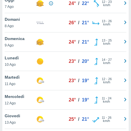
a", è
12
-
23
24°
/
22°
km/h
7 Ago
al sito
ettando
Domani
13
-
26
26°
/
21°
zione di
km/h
8 Ago
okie,
dei nostri
Domenica
13
-
25
che ci
24°
/
21°
km/h
9 Ago
no di
 e
e il
Lunedì
14
-
27
23°
/
20°
amento
km/h
10 Ago
 Web,
i
Martedì
12
-
26
re un
23°
/
19°
km/h
11 Ago
pecifico
arti la
Mercoledì
à o
11
-
24
24°
/
19°
km/h
i
12 Ago
zzati
 di esso.
Giovedi
11
-
26
sultare
25°
/
21°
km/h
13 Ago
oni nella