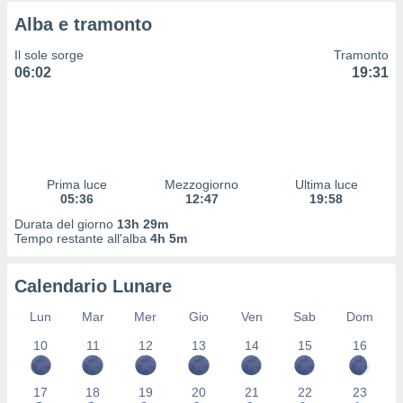
 profili
Alba e tramonto
lezione
cità
Il sole sorge
Tramonto
izzata,
06:02
19:31
fili per
izzazione
nuti,
 profili
lezione
uti
Prima luce
Mezzogiorno
Ultima luce
zzati,
05:36
12:47
19:58
 le
Durata del giorno
13h 29m
ni degli
Tempo restante all'alba
4h 5m
 misurare
zioni dei
,
Calendario Lunare
ere il
Lun
Mar
Mer
Gio
Ven
Sab
Dom
so
10
11
12
13
14
15
16
he o la
ione di
enienti
17
18
19
20
21
22
23
diverse,