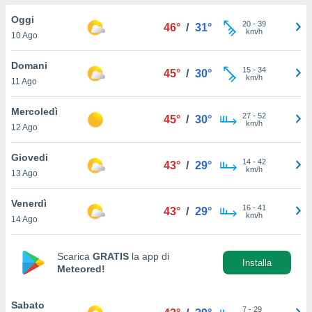
a", è
Oggi
20
-
39
46°
/
31°
al sito
km/h
10 Ago
ettando
zione di
Domani
15
-
34
okie,
45°
/
30°
km/h
11 Ago
dei nostri
che ci
no di
Mercoledì
27
-
52
45°
/
30°
 e
km/h
12 Ago
e il
amento
Giovedi
14
-
42
 Web,
43°
/
29°
km/h
13 Ago
i
re un
Venerdì
pecifico
16
-
41
43°
/
29°
km/h
arti la
14 Ago
à o
i
zzati
Scarica
GRATIS
la app di
Installa
Meteored!
 di esso.
sultare
Sabato
oni nella
7
-
29