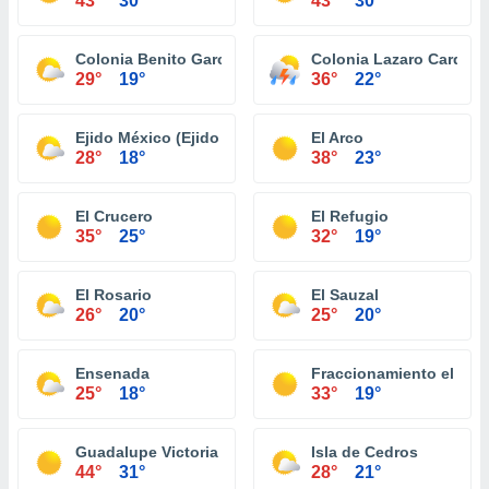
43°
30°
43°
30°
Colonia Benito García (El Zorrillo)
Colonia Lazaro Carden
29°
19°
36°
22°
Ejido México (Ejido Punta Colonet)
El Arco
28°
18°
38°
23°
El Crucero
El Refugio
35°
25°
32°
19°
El Rosario
El Sauzal
26°
20°
25°
20°
Ensenada
Fraccionamiento el Niñ
25°
18°
33°
19°
Guadalupe Victoria (Km. 43)
Isla de Cedros
44°
31°
28°
21°