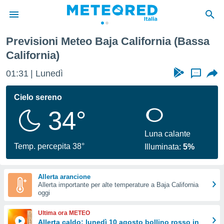
Previsioni Meteo Baja California (Bassa
tiva
California)
rivacy
ti di
01:31
Lunedì
...
net
net)
Cielo sereno
i
 da
34°
nisti per
 che le
Luna calante
ioni
Temp. percepita 38°
iano di
Illuminata:
5%
È
 a
Allerta arancione
ito Web
Allerta importante per alte temperature a Baja California
oggi
do le
opzioni:
Ultima ora METEO
Allerta caldo: lunedì 10 agosto bollino rosso in
 i