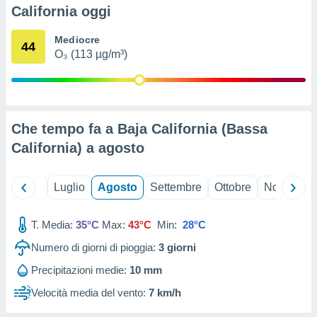
ioni
" o
California oggi
tra
sui cookie
Mediocre
44
o sito
O₃ (113 µg/m³)
nostri
mo il
Che tempo fa a Baja California (Bassa
te
ento dei
California) a
agosto
re
Giugno
Luglio
Agosto
Settembre
Ottobre
Novembre
ioni su
vo e/o
i,
T. Media:
35°C
Max:
43°C
Min:
28°C
 dati
er la
Numero di giorni di pioggia:
3
giorni
 della
Precipitazioni medie:
10 mm
à, creare
r la
Velocità media del vento:
7 km/h
à
izzata,