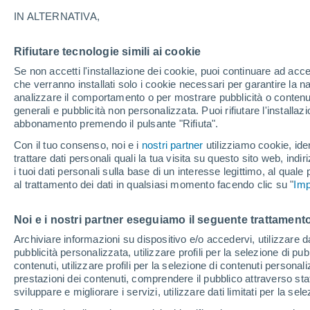
13°
IN ALTERNATIVA,
Rifiutare tecnologie simili ai cookie
Luna calan
Se non accetti l'installazione dei cookie, puoi continuare ad acc
Illuminata:
Temp. percepita 13°
che verranno installati solo i cookie necessari per garantire la n
analizzare il comportamento o per mostrare pubblicità o contenut
generali e pubblicità non personalizzata. Puoi rifiutare l'install
abbonamento premendo il pulsante "Rifiuta".
Ultim'ora.
Meteo, tendenza di lungo termine: arrivano
Con il tuo consenso, noi e i
nostri partner
utilizziamo cookie, iden
conferme, la svolta dopo Ferragosto
trattare dati personali quali la tua visita su questo sito web, indiri
i tuoi dati personali sulla base di un interesse legittimo, al quale
Il Meteo 1 - 7
Attualità
Mappa di nuvolosità
Radar 
al trattamento dei dati in qualsiasi momento facendo clic su "
Imp
Noi e i nostri partner eseguiamo il seguente trattamento
Domani
Martedì
M
Oggi
Archiviare informazioni su dispositivo e/o accedervi, utilizzare dati
pubblicità personalizzata, utilizzare profili per la selezione di pu
10 Ago
11 Ago
9 Ago
contenuti, utilizzare profili per la selezione di contenuti personal
prestazioni dei contenuti, comprendere il pubblico attraverso stat
sviluppare e migliorare i servizi, utilizzare dati limitati per la sel
90%
30%