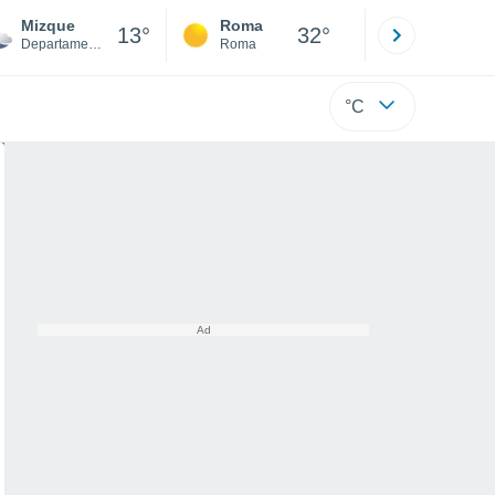
Mizque
Roma
Milano
13°
32°
Departamento de Cochabamba
Roma
Milano
°C