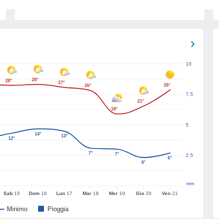
10
28°
28°
27°
26°
26°
7.5
21°
18°
5
14°
13°
12°
7°
7°
2.5
6°
4°
mm
Sab
15
Dom
16
Lun
17
Mar
18
Mer
19
Gio
20
Ven
21
Minimo
Pioggia