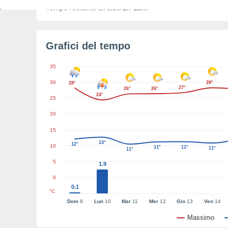
Tempo restante all'alba
2h 12m
Grafici del tempo
35
30
28°
28°
27°
26°
26°
24°
25
20
15
13°
12°
10
11°
11°
11°
11°
5
1.9
0
0.1
°C
Dom
9
Lun
10
Mar
11
Mer
12
Gio
13
Ven
14
Massimo