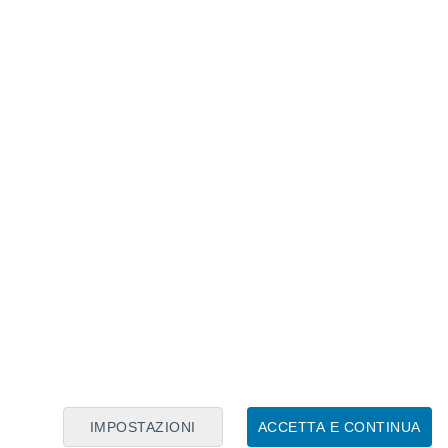
Calendario Lunare
Lun
Mar
Mer
Gio
Ven
Sab
Dom
9
10
11
12
13
14
15
16
17
18
19
20
21
22
IMPOSTAZIONI
ACCETTA E CONTINUA