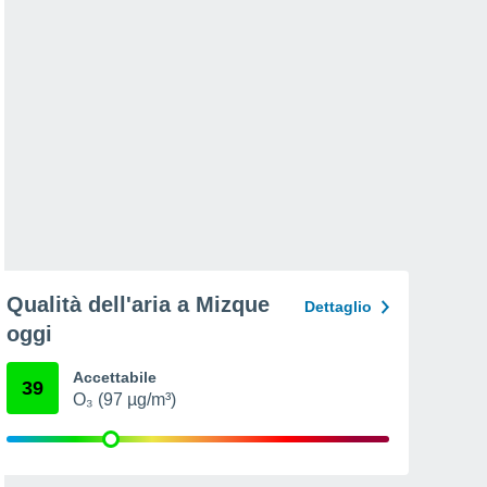
Qualità dell'aria a Mizque
Dettaglio
oggi
Accettabile
39
O₃ (97 µg/m³)