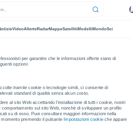
Notizie
Video
Allerte
Radar
Mappe
Satelliti
Modelli
Mondo
Sci
fessionisti per garantire che le informazioni offerte siano di
guenti opzioni:
que
ccolte tramite cookie o tecnologie simili, ci consente di
n elevati standard di qualità senza alcun costo.
ue
re al sito Web accettando l'installazione di tutti i cookie, nostri
 il comportamento sul sito Web, nonché di sviluppare un profilo
...
asati su di esso. Puoi consultare maggiori informazioni nella
si momento premendo il pulsante
Impostazioni cookie
che appare
Per ora
Intervalli nuvolosi nelle prossime
ore