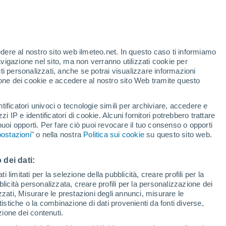
te
edere al nostro sito web ilmeteo.net. In questo caso ti informiamo
13%
avigazione nel sito, ma non verranno utilizzati cookie per
i personalizzati, anche se potrai visualizzare informazioni
azione dei cookie e accedere al nostro sito Web tramite questo
tificatori univoci o tecnologie simili per archiviare, accedere e
zzi IP e identificatori di cookie. Alcuni fornitori potrebbero trattare
 puoi opporti. Per fare ciò puoi revocare il tuo consenso o opporti
di pioggia
Satelliti
Modelli
ostazioni
" o nella nostra
Politica sui cookie
su questo sito web.
 dei dati:
ercoledì
Giovedi
Venerdì
Sabato
 limitati per la selezione della pubblicità, creare profili per la
bblicità personalizzata, creare profili per la personalizzazione dei
12 Ago
13 Ago
14 Ago
15 Ago
izzati, Misurare le prestazioni degli annunci, misurare le
istiche o la combinazione di dati provenienti da fonti diverse,
ezione dei contenuti.