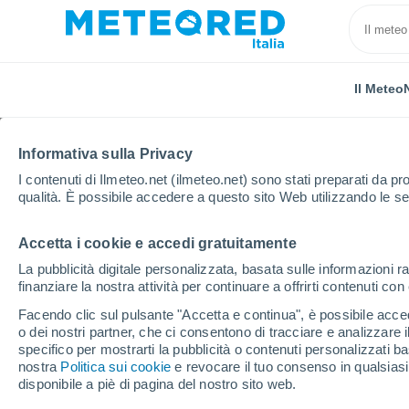
Il Meteo
Informativa sulla Privacy
I contenuti di Ilmeteo.net (ilmeteo.net) sono stati preparati da pro
qualità. È possibile accedere a questo sito Web utilizzando le se
Accetta i cookie e accedi gratuitamente
Home
Bolivia
Dipartimento di Cochabamba
Miz
La pubblicità digitale personalizzata, basata sulle informazioni ra
finanziare la nostra attività per continuare a offrirti contenuti co
Previsioni Meteo Mizq
Facendo clic sul pulsante "Accetta e continua", è possibile accede
o dei nostri partner, che ci consentono di tracciare e analizzare
04:09
Domenica
specifico per mostrarti la pubblicità o contenuti personalizzati b
nostra
Politica sui cookie
e revocare il tuo consenso in qualsia
disponibile a piè di pagina del nostro sito web.
Nubi sparse