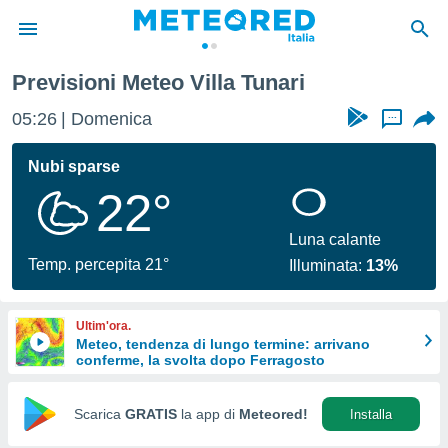
Previsioni Meteo Villa Tunari
tiva
rivacy
05:26
Domenica
...
ti di
net
Nubi sparse
net)
22°
i
 da
nisti per
Luna calante
 che le
Temp. percepita 21°
Illuminata:
13%
ioni
iano di
È
Ultim'ora.
Meteo, tendenza di lungo termine: arrivano
 a
conferme, la svolta dopo Ferragosto
ito Web
do le
opzioni:
Scarica
GRATIS
la app di
Meteored!
Installa
 i