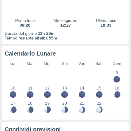
 profili
lezione
cità
izzata,
Prima luce
Mezzogiorno
Ultima luce
fili per
06:20
12:27
18:33
Durata del giorno
11h 28m
izzazione
Tempo restante all'alba
55m
nuti,
 profili
Calendario Lunare
lezione
uti
Lun
Mar
Mer
Gio
Ven
Sab
Dom
zzati,
 le
9
ni degli
 misurare
zioni dei
10
11
12
13
14
15
16
,
ere il
17
18
19
20
21
22
so
he o la
ione di
enienti
Condividi previsioni
diverse,