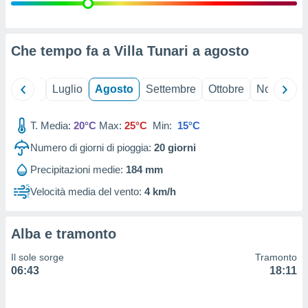
ioni
" o
tra
sui cookie
o sito
Che tempo fa a Villa Tunari a
agosto
nostri
Giugno
Luglio
Agosto
Settembre
Ottobre
Novembre
mo il
T. Media:
20°C
Max:
25°C
Min:
15°C
te
ento dei
Numero di giorni di pioggia:
20
giorni
Precipitazioni medie:
184 mm
re
ioni su
Velocità media del vento:
4 km/h
vo e/o
i,
 dati
Alba e tramonto
er la
 della
Il sole sorge
Tramonto
à, creare
06:43
18:11
r la
à
izzata,