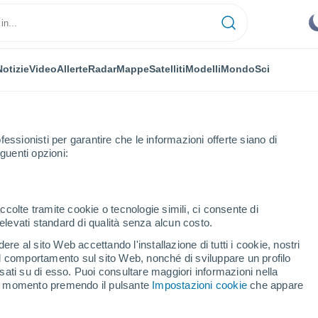
Notizie
Video
Allerte
Radar
Mappe
Satelliti
Modelli
Mondo
Sci
fessionisti per garantire che le informazioni offerte siano di
guenti opzioni:
Prossima Settimana
ccolte tramite cookie o tecnologie simili, ci consente di
n elevati standard di qualità senza alcun costo.
doro fra 8 - 14 giorni
re al sito Web accettando l'installazione di tutti i cookie, nostri
 il comportamento sul sito Web, nonché di sviluppare un profilo
...
asati su di esso. Puoi consultare maggiori informazioni nella
si momento premendo il pulsante
Impostazioni cookie
che appare
Per ora
Cielo sereno nelle prossime ore