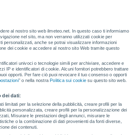
Allerta rossa
Allerta massima per alte
temperature a Monghidoro oggi
te
edere al nostro sito web ilmeteo.net. In questo caso ti informiamo
46%
avigazione nel sito, ma non verranno utilizzati cookie per
i personalizzati, anche se potrai visualizzare informazioni
azione dei cookie e accedere al nostro sito Web tramite questo
forti
tificatori univoci o tecnologie simili per archiviare, accedere e
zzi IP e identificatori di cookie. Alcuni fornitori potrebbero trattare
 puoi opporti. Per fare ciò puoi revocare il tuo consenso o opporti
adar di pioggia
Satelliti
Modelli
ostazioni
" o nella nostra
Politica sui cookie
su questo sito web.
 dei dati:
omenica
Lunedì
Martedì
Mercoledì
 limitati per la selezione della pubblicità, creare profili per la
bblicità personalizzata, creare profili per la personalizzazione dei
16 Ago
17 Ago
18 Ago
19 Ago
izzati, Misurare le prestazioni degli annunci, misurare le
istiche o la combinazione di dati provenienti da fonti diverse,
ezione dei contenuti.
60%
70%
70%