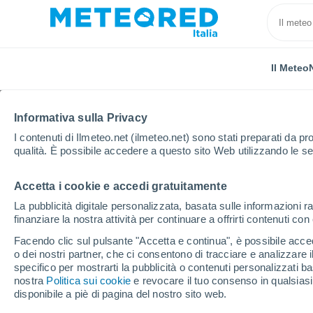
Il Meteo
Informativa sulla Privacy
I contenuti di Ilmeteo.net (ilmeteo.net) sono stati preparati da pro
qualità. È possibile accedere a questo sito Web utilizzando le se
Accetta i cookie e accedi gratuitamente
Home
Città metropolitana di Bologna
Monghidoro
La pubblicità digitale personalizzata, basata sulle informazioni ra
finanziare la nostra attività per continuare a offrirti contenuti co
Previsioni Meteo Monghi
Facendo clic sul pulsante "Accetta e continua", è possibile accede
o dei nostri partner, che ci consentono di tracciare e analizzare
22:02
Giovedi
specifico per mostrarti la pubblicità o contenuti personalizzati b
nostra
Politica sui cookie
e revocare il tuo consenso in qualsia
disponibile a piè di pagina del nostro sito web.
Cielo sereno