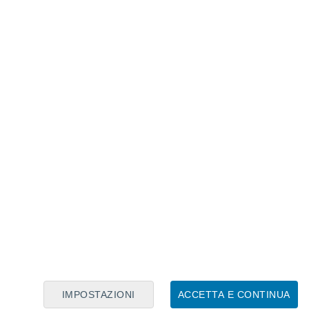
Calendario Lunare
Lun
Mar
Mer
Gio
Ven
Sab
Dom
6
7
8
9
10
11
12
13
14
15
16
17
18
19
IMPOSTAZIONI
ACCETTA E CONTINUA