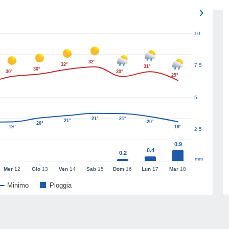
10
32°
32°
7.5
31°
30°
30°
30°
29°
5
21°
21°
21°
20°
20°
19°
19°
2.5
0.9
0.4
0.2
mm
Mer
12
Gio
13
Ven
14
Sab
15
Dom
16
Lun
17
Mar
18
Minimo
Pioggia