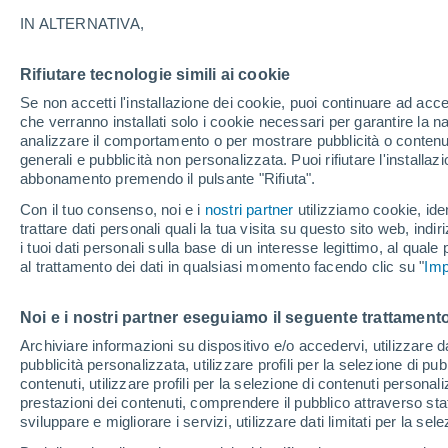
24°
IN ALTERNATIVA,
Rifiutare tecnologie simili ai cookie
Luna calan
Se non accetti l'installazione dei cookie, puoi continuare ad acc
Illuminata:
Temp. percepita 25°
che verranno installati solo i cookie necessari per garantire la n
analizzare il comportamento o per mostrare pubblicità o contenut
generali e pubblicità non personalizzata. Puoi rifiutare l'install
abbonamento premendo il pulsante "Rifiuta".
Ultim’ora
Caldo intenso sull’Italia, ma venerdì 7 agosto 
Con il tuo consenso, noi e i
nostri partner
utilizziamo cookie, iden
temporali minacciano il Nord
trattare dati personali quali la tua visita su questo sito web, indiri
i tuoi dati personali sulla base di un interesse legittimo, al quale
Il Meteo 1 - 7
Attualità
Mappa della Temperatura
R
al trattamento dei dati in qualsiasi momento facendo clic su "
Imp
Noi e i nostri partner eseguiamo il seguente trattamento
Venerdì
Sabato
D
Giovedi
Archiviare informazioni su dispositivo e/o accedervi, utilizzare dati
pubblicità personalizzata, utilizzare profili per la selezione di pu
14 Ago
15 Ago
13 Ago
contenuti, utilizzare profili per la selezione di contenuti personal
prestazioni dei contenuti, comprendere il pubblico attraverso stat
sviluppare e migliorare i servizi, utilizzare dati limitati per la sel