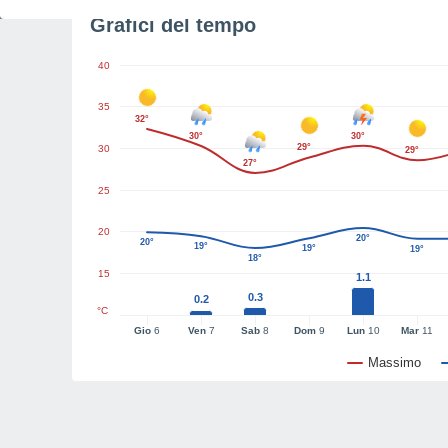
Grafici del tempo
40
35
32°
30°
30°
29°
30
29°
27°
25
20
20°
20°
19°
19°
19°
18°
15
1.1
0.3
0.2
°C
Gio
6
Ven
7
Sab
8
Dom
9
Lun
10
Mar
11
Massimo