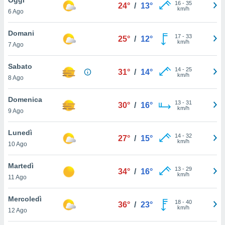
a", è
16
-
35
24°
/
13°
km/h
6 Ago
al sito
ettando
Domani
17
-
33
25°
/
12°
zione di
km/h
7 Ago
okie,
dei nostri
Sabato
14
-
25
che ci
31°
/
14°
km/h
8 Ago
no di
 e
e il
Domenica
13
-
31
30°
/
16°
amento
km/h
9 Ago
 Web,
i
Lunedì
14
-
32
re un
27°
/
15°
km/h
10 Ago
pecifico
arti la
Martedì
à o
13
-
29
34°
/
16°
km/h
i
11 Ago
zzati
 di esso.
Mercoledì
18
-
40
sultare
36°
/
23°
km/h
12 Ago
oni nella