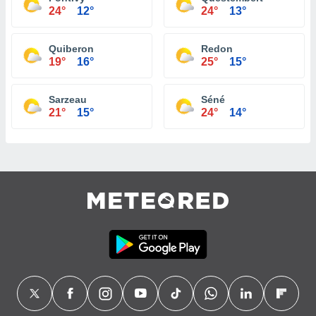
24°
12°
24°
13°
Quiberon
Redon
19°
16°
25°
15°
Sarzeau
Séné
21°
15°
24°
14°