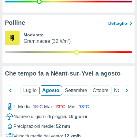
ioni
" o
tra
sui cookie
o sito
Polline
Dettaglio
Moderato
nostri
Graminacee (32 #/m³)
mo il
te
ento dei
Che tempo fa a Néant-sur-Yvel a
agosto
re
ioni su
vo e/o
Giugno
Luglio
Agosto
Settembre
Ottobre
Novembre
i,
 dati
er la
T. Media:
18°C
Max:
23°C
Min:
13°C
 della
Numero di giorni di pioggia:
10
giorni
à, creare
r la
Precipitazioni medie:
52 mm
à
izzata,
Velocità media del vento:
12 km/h