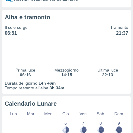
 profili
lezione
cità
Alba e tramonto
izzata,
fili per
Il sole sorge
Tramonto
06:51
21:37
izzazione
nuti,
 profili
lezione
uti
zzati,
Prima luce
Mezzogiorno
Ultima luce
 le
06:16
14:15
22:13
ni degli
 misurare
Durata del giorno
14h 46m
zioni dei
Tempo restante all'alba
3h 34m
,
ere il
Calendario Lunare
so
Lun
Mar
Mer
Gio
Ven
Sab
Dom
he o la
ione di
6
7
8
9
enienti
diverse,