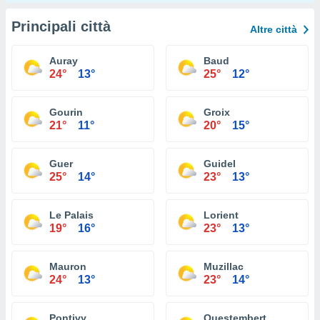
Principali città
Altre città
Auray
Baud
24°
13°
25°
12°
Gourin
Groix
21°
11°
20°
15°
Guer
Guidel
25°
14°
23°
13°
Le Palais
Lorient
19°
16°
23°
13°
Mauron
Muzillac
24°
13°
23°
14°
Pontivy
Questembert