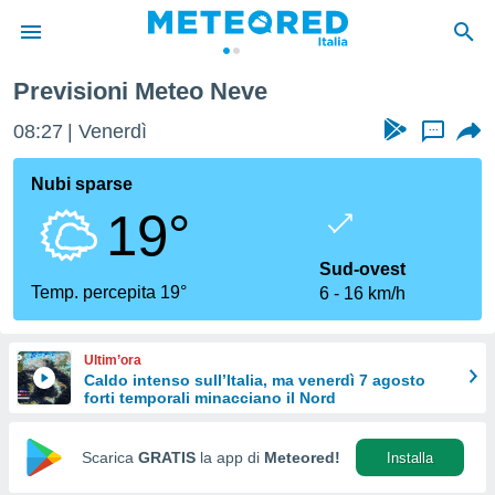
Previsioni Meteo Neve
tiva
rivacy
08:27
Venerdì
...
ti di
net
Nubi sparse
net)
19°
i
 da
nisti per
Sud-ovest
 che le
Temp. percepita 19°
6
16 km/h
ioni
iano di
È
Ultim’ora
Caldo intenso sull’Italia, ma venerdì 7 agosto
 a
forti temporali minacciano il Nord
ito Web
do le
opzioni:
Scarica
GRATIS
la app di
Meteored!
Installa
 i