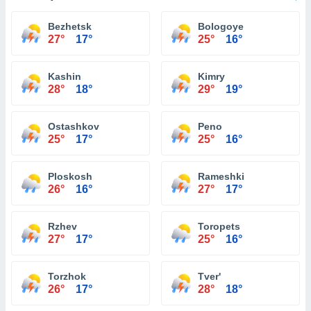
Bezhetsk
Bologoye
27°
17°
25°
16°
Kashin
Kimry
28°
18°
29°
19°
Ostashkov
Peno
25°
17°
25°
16°
Ploskosh
Rameshki
26°
16°
27°
17°
Rzhev
Toropets
27°
17°
25°
16°
Torzhok
Tver'
26°
17°
28°
18°