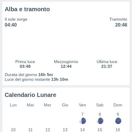
 profili
Alba e tramonto
lezione
cità
Il sole sorge
Tramonto
izzata,
04:40
20:46
fili per
izzazione
nuti,
 profili
lezione
uti
Prima luce
Mezzogiorno
Ultima luce
zzati,
03:48
12:44
21:37
 le
Durata del giorno
16h 5m
ni degli
Luce del giorno restante
13h 10m
 misurare
zioni dei
,
Calendario Lunare
ere il
Lun
Mar
Mer
Gio
Ven
Sab
Dom
so
7
8
9
he o la
ione di
enienti
10
11
12
13
14
15
16
diverse,