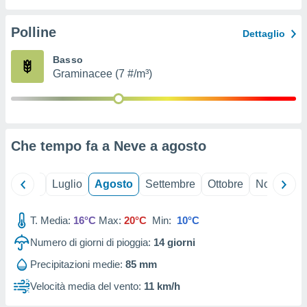
ioni
" o
tra
Polline
Dettaglio
sui cookie
o sito
Basso
Graminacee (7 #/m³)
nostri
mo il
te
ento dei
Che tempo fa a Neve a
agosto
re
ioni su
Giugno
Luglio
Agosto
Settembre
Ottobre
Novembre
vo e/o
i,
T. Media:
16°C
Max:
20°C
Min:
10°C
 dati
er la
Numero di giorni di pioggia:
14
giorni
 della
à, creare
Precipitazioni medie:
85 mm
r la
Velocità media del vento:
11 km/h
à
izzata,