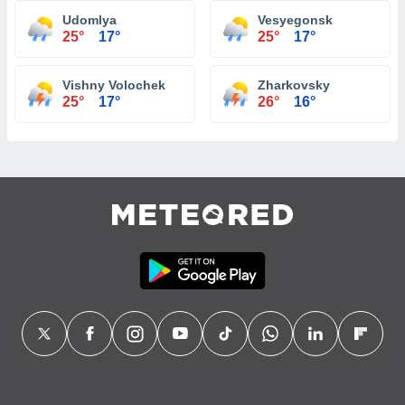
Udomlya
Vesyegonsk
25°
17°
25°
17°
Vishny Volochek
Zharkovsky
25°
17°
26°
16°