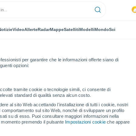
Notizie
Video
Allerte
Radar
Mappe
Satelliti
Modelli
Mondo
Sci
fessionisti per garantire che le informazioni offerte siano di
guenti opzioni:
ccolte tramite cookie o tecnologie simili, ci consente di
n elevati standard di qualità senza alcun costo.
rkappel
re al sito Web accettando l'installazione di tutti i cookie, nostri
 il comportamento sul sito Web, nonché di sviluppare un profilo
...
asati su di esso. Puoi consultare maggiori informazioni nella
si momento premendo il pulsante
Impostazioni cookie
che appare
Per ora
Intervalli nuvolosi nelle prossime
ore