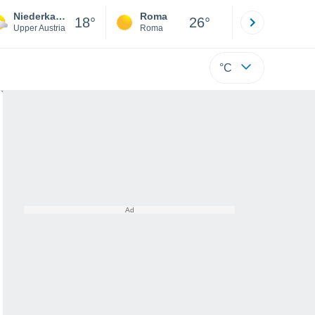
Niederkappel
Roma
Milano
18°
26°
Upper Austria
Roma
Milano
°C