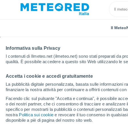
Il Meteo
Informativa sulla Privacy
I contenuti di Ilmeteo.net (ilmeteo.net) sono stati preparati da pro
qualità. È possibile accedere a questo sito Web utilizzando le se
Accetta i cookie e accedi gratuitamente
Home
Austria
Alta Austria
Niederkappel
La pubblicità digitale personalizzata, basata sulle informazioni ra
finanziare la nostra attività per continuare a offrirti contenuti co
Previsioni Meteo Niede
Facendo clic sul pulsante "Accetta e continua", è possibile accede
o dei nostri partner, che ci consentono di tracciare e analizzare
06:59
Venerdì
specifico per mostrarti la pubblicità o contenuti personalizzati b
nostra
Politica sui cookie
e revocare il tuo consenso in qualsia
disponibile a piè di pagina del nostro sito web.
Nubi sparse