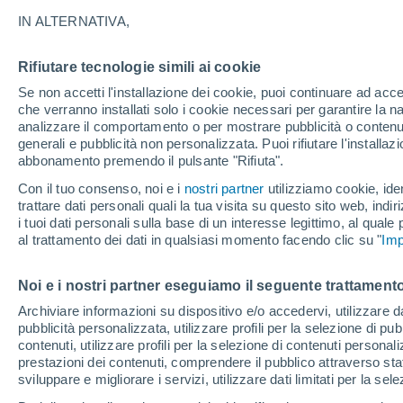
18°
IN ALTERNATIVA,
Rifiutare tecnologie simili ai cookie
Nord-est
Se non accetti l'installazione dei cookie, puoi continuare ad acc
Temp. percepita 18°
7
-
13 km/
che verranno installati solo i cookie necessari per garantire la n
analizzare il comportamento o per mostrare pubblicità o contenut
generali e pubblicità non personalizzata. Puoi rifiutare l'install
abbonamento premendo il pulsante "Rifiuta".
Ultim’ora
Caldo intenso sull’Italia, ma venerdì 7 agosto 
Con il tuo consenso, noi e i
nostri partner
utilizziamo cookie, iden
temporali minacciano il Nord
trattare dati personali quali la tua visita su questo sito web, indiri
i tuoi dati personali sulla base di un interesse legittimo, al quale
Il Meteo 1 - 7
Attualità
Mappa di nuvolosità
Radar 
al trattamento dei dati in qualsiasi momento facendo clic su "
Imp
Noi e i nostri partner eseguiamo il seguente trattamento
Domani
Domenica
Oggi
Archiviare informazioni su dispositivo e/o accedervi, utilizzare dati
pubblicità personalizzata, utilizzare profili per la selezione di pu
8 Ago
9 Ago
7 Ago
contenuti, utilizzare profili per la selezione di contenuti personal
prestazioni dei contenuti, comprendere il pubblico attraverso stat
sviluppare e migliorare i servizi, utilizzare dati limitati per la sel
80%