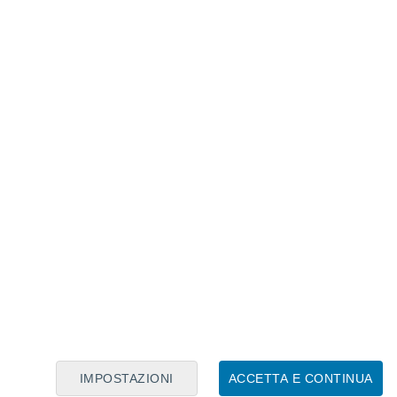
Calendario Lunare
Lun
Mar
Mer
Gio
Ven
Sab
Dom
7
8
9
10
11
12
13
14
15
16
17
18
19
20
IMPOSTAZIONI
ACCETTA E CONTINUA