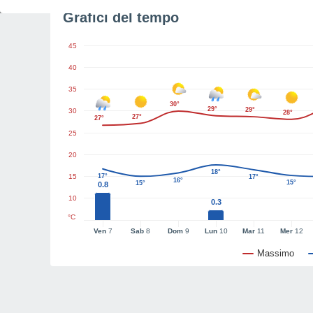
Grafici del tempo
45
40
35
30°
29°
29°
30
28°
27°
27°
25
20
18°
15
17°
17°
16°
15°
15°
0.8
10
0.3
°C
Ven
7
Sab
8
Dom
9
Lun
10
Mar
11
Mer
12
Massimo