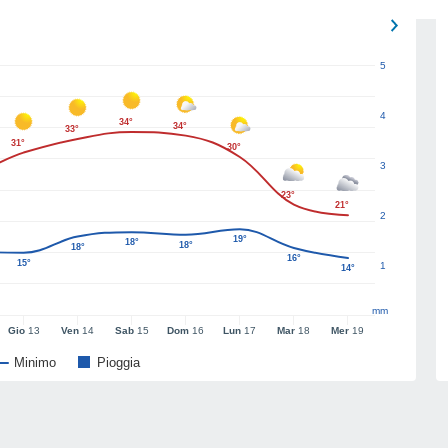
5
4
34°
34°
33°
31°
30°
3
23°
21°
2
19°
18°
18°
18°
16°
15°
1
14°
mm
Gio
13
Ven
14
Sab
15
Dom
16
Lun
17
Mar
18
Mer
19
Minimo
Pioggia