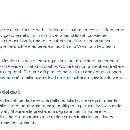
edere al nostro sito web ilmeteo.net. In questo caso ti informiamo
h
avigazione nel sito, ma non verranno utilizzati cookie per
i personalizzati, anche se potrai visualizzare informazioni
azione dei cookie e accedere al nostro sito Web tramite questo
forti
tificatori univoci o tecnologie simili per archiviare, accedere e
zzi IP e identificatori di cookie. Alcuni fornitori potrebbero trattare
 puoi opporti. Per fare ciò puoi revocare il tuo consenso o opporti
di pioggia
Satelliti
Modelli
ostazioni
" o nella nostra
Politica sui cookie
su questo sito web.
 dei dati:
Lunedì
Martedì
Mercoledì
Giovedi
 limitati per la selezione della pubblicità, creare profili per la
bblicità personalizzata, creare profili per la personalizzazione dei
10 Ago
11 Ago
12 Ago
13 Ago
izzati, Misurare le prestazioni degli annunci, misurare le
istiche o la combinazione di dati provenienti da fonti diverse,
ezione dei contenuti.
50%