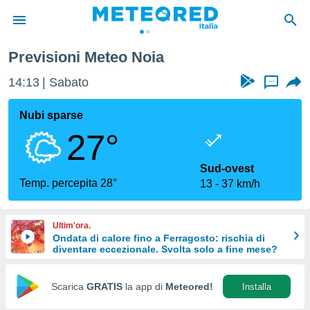
Previsioni Meteo Noia
tiva
rivacy
14:13
Sabato
...
ti di
net
Nubi sparse
net)
27°
i
 da
nisti per
Sud-ovest
 che le
Temp. percepita 28°
13
37 km/h
ioni
iano di
È
Ultim'ora.
Ondata di calore fino a Ferragosto: rischia di
 a
diventare eccezionale. Svolta solo a fine mese?
ito Web
do le
opzioni:
Scarica
GRATIS
la app di
Meteored!
Installa
 i