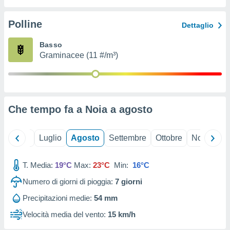
ioni
" o
tra
Polline
Dettaglio
sui cookie
o sito
Basso
Graminacee (11 #/m³)
nostri
mo il
te
ento dei
Che tempo fa a Noia a
agosto
re
ioni su
Giugno
Luglio
Agosto
Settembre
Ottobre
Novembre
vo e/o
i,
T. Media:
19°C
Max:
23°C
Min:
16°C
 dati
er la
Numero di giorni di pioggia:
7
giorni
 della
à, creare
Precipitazioni medie:
54 mm
r la
Velocità media del vento:
15 km/h
à
izzata,