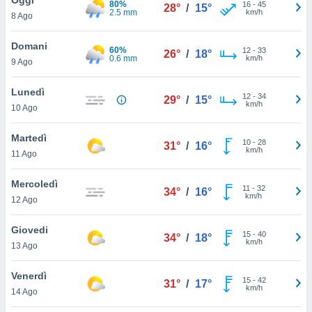
80%
a", è
16
-
45
28°
/
15°
2.5 mm
km/h
8 Ago
al sito
ettando
Domani
60%
12
-
33
26°
/
18°
zione di
0.6 mm
km/h
9 Ago
okie,
dei nostri
Lunedì
12
-
34
che ci
29°
/
15°
km/h
10 Ago
no di
 e
e il
Martedì
10
-
28
31°
/
16°
amento
km/h
11 Ago
 Web,
i
Mercoledì
11
-
32
re un
34°
/
16°
km/h
12 Ago
pecifico
arti la
Giovedi
à o
15
-
40
34°
/
18°
km/h
i
13 Ago
zzati
 di esso.
Venerdì
15
-
42
sultare
31°
/
17°
km/h
14 Ago
oni nella