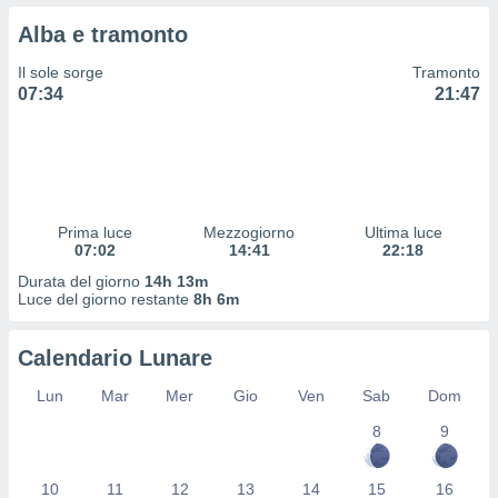
 profili
Alba e tramonto
lezione
cità
Il sole sorge
Tramonto
izzata,
07:34
21:47
fili per
izzazione
nuti,
 profili
lezione
uti
Prima luce
Mezzogiorno
Ultima luce
zzati,
07:02
14:41
22:18
 le
Durata del giorno
14h 13m
ni degli
Luce del giorno restante
8h 6m
 misurare
zioni dei
,
Calendario Lunare
ere il
Lun
Mar
Mer
Gio
Ven
Sab
Dom
so
8
9
he o la
ione di
enienti
10
11
12
13
14
15
16
diverse,