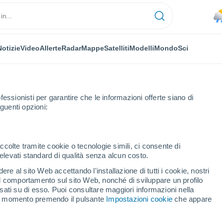
Notizie
Video
Allerte
Radar
Mappe
Satelliti
Modelli
Mondo
Sci
fessionisti per garantire che le informazioni offerte siano di
guenti opzioni:
ccolte tramite cookie o tecnologie simili, ci consente di
n elevati standard di qualità senza alcun costo.
ltria
re al sito Web accettando l'installazione di tutti i cookie, nostri
 il comportamento sul sito Web, nonché di sviluppare un profilo
...
asati su di esso. Puoi consultare maggiori informazioni nella
si momento premendo il pulsante
Impostazioni cookie
che appare
Per ora
Piogge deboli nelle prossime ore