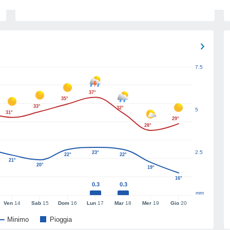
7.5
37°
35°
33°
32°
5
31°
29°
28°
2.5
23°
22°
22°
21°
20°
19°
16°
0.3
0.3
mm
Ven
14
Sab
15
Dom
16
Lun
17
Mar
18
Mer
19
Gio
20
Minimo
Pioggia