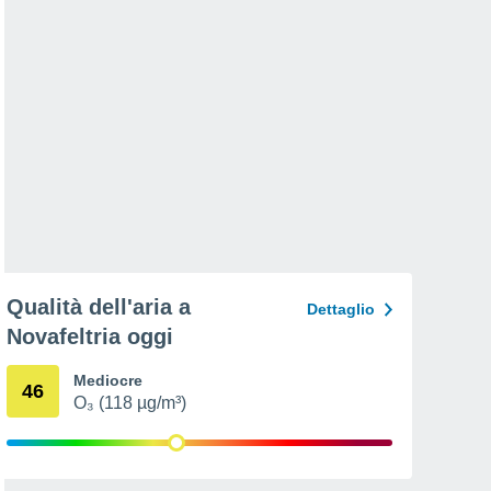
Qualità dell'aria a
Dettaglio
Novafeltria oggi
Mediocre
46
O₃ (118 µg/m³)