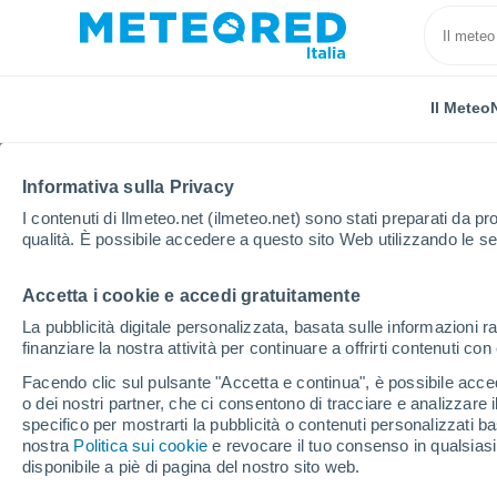
Il Meteo
Informativa sulla Privacy
I contenuti di Ilmeteo.net (ilmeteo.net) sono stati preparati da pro
qualità. È possibile accedere a questo sito Web utilizzando le se
Accetta i cookie e accedi gratuitamente
Home
Pesaro e Urbino
Novafeltria
La pubblicità digitale personalizzata, basata sulle informazioni ra
finanziare la nostra attività per continuare a offrirti contenuti co
Previsioni Meteo Novafe
Facendo clic sul pulsante "Accetta e continua", è possibile accede
o dei nostri partner, che ci consentono di tracciare e analizzare
12:01
Sabato
specifico per mostrarti la pubblicità o contenuti personalizzati b
nostra
Politica sui cookie
e revocare il tuo consenso in qualsia
disponibile a piè di pagina del nostro sito web.
Nubi sparse