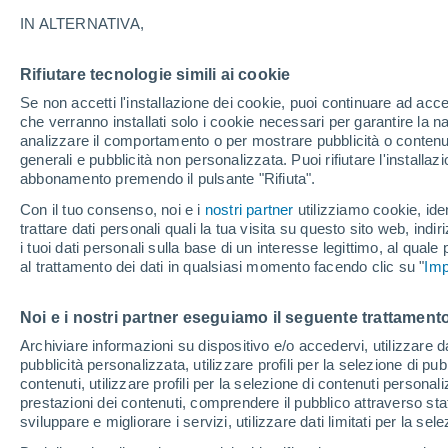
30°
IN ALTERNATIVA,
Rifiutare tecnologie simili ai cookie
UV
6 Alto
Se non accetti l'installazione dei cookie, puoi continuare ad acc
Temp. percepita 31°
FPS
15-25
che verranno installati solo i cookie necessari per garantire la n
analizzare il comportamento o per mostrare pubblicità o contenut
generali e pubblicità non personalizzata. Puoi rifiutare l'install
abbonamento premendo il pulsante "Rifiuta".
Ultim'ora.
Ondata di calore fino a Ferragosto: rischia di
Con il tuo consenso, noi e i
nostri partner
utilizziamo cookie, iden
diventare eccezionale. Svolta solo a fine mes
trattare dati personali quali la tua visita su questo sito web, indiri
i tuoi dati personali sulla base di un interesse legittimo, al quale
Il Meteo 1 - 7
Attualità
Mappa di pioggia
Radar di 
al trattamento dei dati in qualsiasi momento facendo clic su "
Imp
Noi e i nostri partner eseguiamo il seguente trattamento
Domani
Lunedì
Oggi
Archiviare informazioni su dispositivo e/o accedervi, utilizzare dati
pubblicità personalizzata, utilizzare profili per la selezione di pu
9 Ago
10 Ago
8 Ago
contenuti, utilizzare profili per la selezione di contenuti personal
prestazioni dei contenuti, comprendere il pubblico attraverso stat
sviluppare e migliorare i servizi, utilizzare dati limitati per la sel
40%
70%