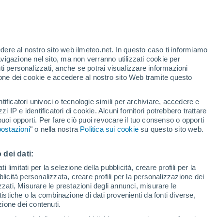
Allerta gialla
Allerta moderata per temporale a
Novafeltria oggi
edere al nostro sito web ilmeteo.net. In questo caso ti informiamo
avigazione nel sito, ma non verranno utilizzati cookie per
i personalizzati, anche se potrai visualizzare informazioni
azione dei cookie e accedere al nostro sito Web tramite questo
tificatori univoci o tecnologie simili per archiviare, accedere e
e?
zzi IP e identificatori di cookie. Alcuni fornitori potrebbero trattare
 puoi opporti. Per fare ciò puoi revocare il tuo consenso o opporti
pioggia
Satelliti
Modelli
ostazioni
" o nella nostra
Politica sui cookie
su questo sito web.
 dei dati:
Martedì
Mercoledì
Giovedi
Venerdì
 limitati per la selezione della pubblicità, creare profili per la
bblicità personalizzata, creare profili per la personalizzazione dei
11 Ago
12 Ago
13 Ago
14 Ago
izzati, Misurare le prestazioni degli annunci, misurare le
istiche o la combinazione di dati provenienti da fonti diverse,
ezione dei contenuti.