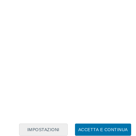
Calendario Lunare
Lun
Mar
Mer
Gio
Ven
Sab
Dom
8
9
10
11
12
13
14
15
16
17
18
19
20
21
IMPOSTAZIONI
ACCETTA E CONTINUA