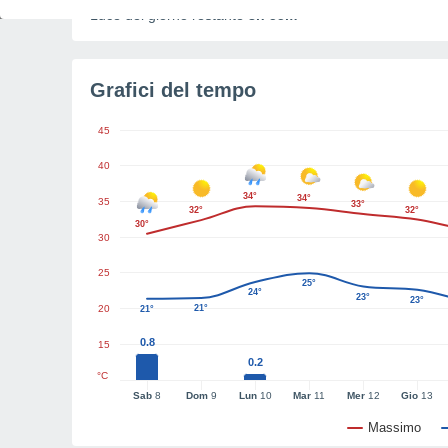
Luce del giorno restante
8h 55m
Grafici del tempo
45
40
34°
34°
35
33°
32°
32°
30°
30
25
25°
24°
23°
23°
20
21°
21°
0.8
15
0.2
°C
Sab
8
Dom
9
Lun
10
Mar
11
Mer
12
Gio
13
Massimo