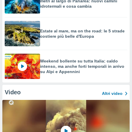
metri al largo di Panarea: nuovi camini
idrotermali e cosa cambia
Estate al mare, ma on the road: le 5 strade
costiere più belle d'Europa
Weekend bollente su tutta Italia: caldo
intenso, ma anche forti temporali in arrivo
su Alpi e Appennini
Video
Altri video