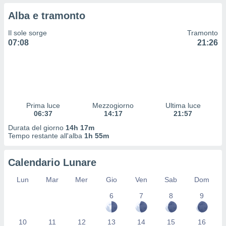
 profili
Alba e tramonto
lezione
cità
Il sole sorge
Tramonto
izzata,
07:08
21:26
fili per
izzazione
nuti,
 profili
lezione
uti
Prima luce
Mezzogiorno
Ultima luce
zzati,
06:37
14:17
21:57
 le
Durata del giorno
14h 17m
ni degli
Tempo restante all'alba
1h 55m
 misurare
zioni dei
,
Calendario Lunare
ere il
Lun
Mar
Mer
Gio
Ven
Sab
Dom
so
6
7
8
9
he o la
ione di
enienti
10
11
12
13
14
15
16
diverse,