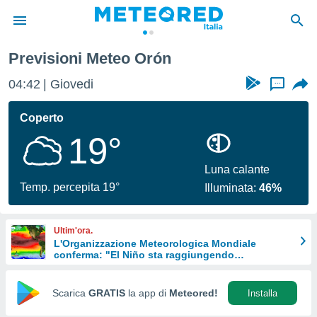
ón
Previsioni Meteo Orón
tiva
rivacy
04:42
Giovedi
...
ti di
net
Coperto
net)
19°
i
 da
nisti per
Luna calante
 che le
Temp. percepita 19°
Illuminata:
46%
ioni
iano di
È
Ultim'ora.
L'Organizzazione Meteorologica Mondiale
 a
conferma: "El Niño sta raggiungendo
ito Web
un'intensità mai vista da diversi anni"
do le
opzioni:
Scarica
GRATIS
la app di
Meteored!
Installa
 i