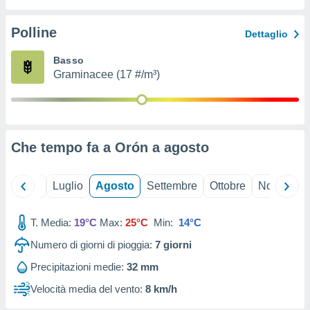
ioni
" o
tra
Polline
Dettaglio
sui cookie
o sito
Basso
Graminacee (17 #/m³)
nostri
mo il
te
ento dei
Che tempo fa a Orón a
agosto
re
ioni su
Giugno
Luglio
Agosto
Settembre
Ottobre
Novembre
vo e/o
i,
T. Media:
19°C
Max:
25°C
Min:
14°C
 dati
er la
Numero di giorni di pioggia:
7
giorni
 della
à, creare
Precipitazioni medie:
32 mm
r la
Velocità media del vento:
8 km/h
à
izzata,