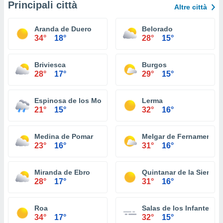
Principali città
Altre città
Aranda de Duero
Belorado
34°
18°
28°
15°
Briviesca
Burgos
28°
17°
29°
15°
Espinosa de los Monteros
Lerma
21°
15°
32°
16°
Medina de Pomar
Melgar de Fernamental
23°
16°
31°
16°
Miranda de Ebro
Quintanar de la Sierra
28°
17°
31°
16°
Roa
Salas de los Infantes
34°
17°
32°
15°