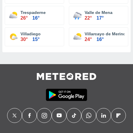
Trespaderne
Valle de Mena
26°
16°
22°
17°
Villadiego
Villarcayo de Merindad d
30°
15°
24°
16°