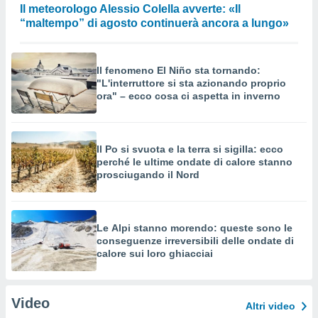
Il meteorologo Alessio Colella avverte: «Il
“maltempo” di agosto continuerà ancora a lungo»
Il fenomeno El Niño sta tornando:
"L'interruttore si sta azionando proprio
ora" – ecco cosa ci aspetta in inverno
Il Po si svuota e la terra si sigilla: ecco
perché le ultime ondate di calore stanno
prosciugando il Nord
Le Alpi stanno morendo: queste sono le
conseguenze irreversibili delle ondate di
calore sui loro ghiacciai
Video
Altri video