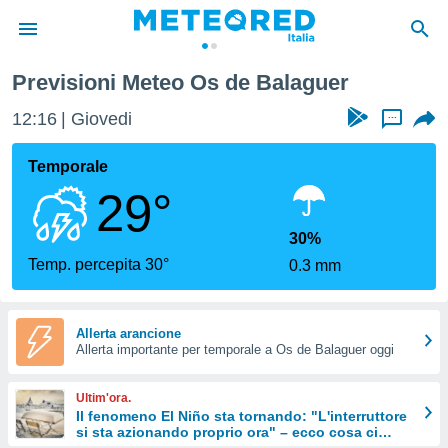
aguer
Previsioni Meteo Os de Balaguer
tiva
rivacy
12:16
Giovedi
...
ti di
net
Temporale
net)
29°
i
 da
nisti per
30%
 che le
Temp. percepita 30°
0.3 mm
ioni
iano di
È
Allerta arancione
 a
Allerta importante per temporale a Os de Balaguer oggi
ito Web
do le
Ultim'ora.
opzioni:
Il fenomeno El Niño sta tornando: "L'interruttore
si sta azionando proprio ora" – ecco cosa ci
 i