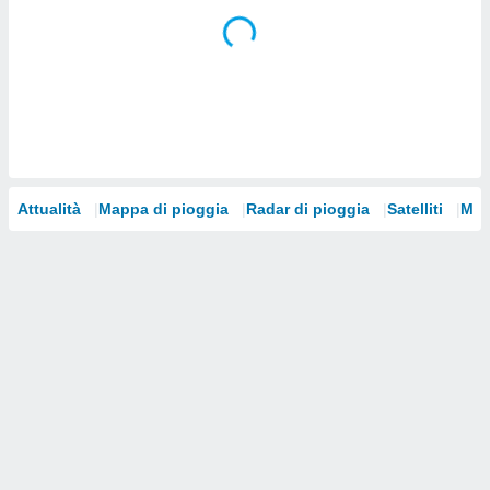
i nostri
artner
Attualità
Mappa di pioggia
Radar di pioggia
Satelliti
Mod