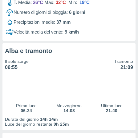
T. Media:
26°C
Max:
32°C
Min:
19°C
 profili
lezione
Numero di giorni di pioggia:
6
giorni
cità
izzata,
Precipitazioni medie:
37 mm
fili per
Velocità media del vento:
9 km/h
izzazione
nuti,
 profili
Alba e tramonto
lezione
Il sole sorge
Tramonto
uti
06:55
21:09
zzati,
 le
ni degli
 misurare
zioni dei
,
ere il
Prima luce
Mezzogiorno
Ultima luce
06:24
14:03
21:40
so
Durata del giorno
14h 14m
he o la
Luce del giorno restante
9h 25m
ione di
enienti
diverse,