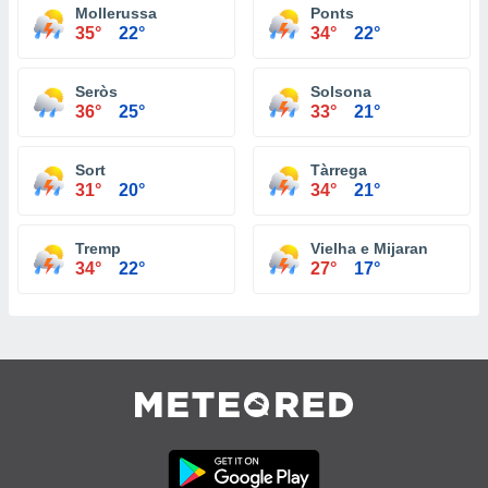
Mollerussa
Ponts
35°
22°
34°
22°
Seròs
Solsona
36°
25°
33°
21°
Sort
Tàrrega
31°
20°
34°
21°
Tremp
Vielha e Mijaran
34°
22°
27°
17°