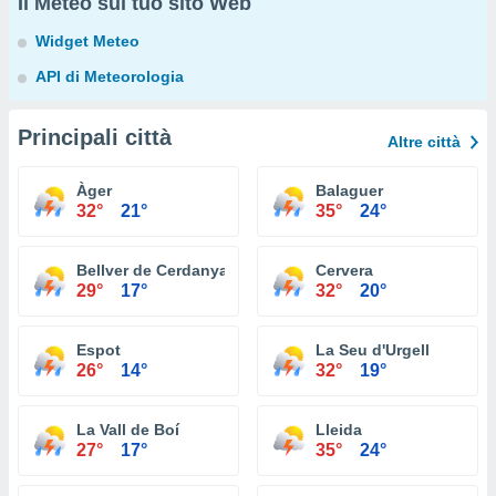
Il Meteo sul tuo sito Web
Widget Meteo
API di Meteorologia
Principali città
Altre città
Àger
Balaguer
32°
21°
35°
24°
Bellver de Cerdanya
Cervera
29°
17°
32°
20°
Espot
La Seu d'Urgell
26°
14°
32°
19°
La Vall de Boí
Lleida
27°
17°
35°
24°