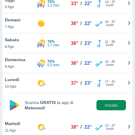
70%
a", è
14
-
37
33°
/
22°
1.2 mm
km/h
6 Ago
al sito
ettando
Domani
16
-
37
36°
/
22°
zione di
km/h
7 Ago
okie,
dei nostri
Sabato
70%
11
-
38
che ci
36°
/
23°
1.7 mm
km/h
8 Ago
no di
 e
e il
Domenica
70%
16
-
45
36°
/
22°
amento
0.5 mm
km/h
9 Ago
 Web,
i
Lunedì
17
-
41
re un
37°
/
23°
km/h
10 Ago
pecifico
arti la
à o
Scarica
GRATIS
la app di
i
Installa
Meteored!
zzati
 di esso.
sultare
Martedì
13
-
37
38°
/
22°
km/h
11 Ago
oni nella