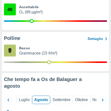
ioni
" o
Accettabile
tra
40
O₃ (99 µg/m³)
sui cookie
o sito
nostri
Polline
Dettaglio
mo il
te
Basso
ento dei
Graminacee (15 #/m³)
re
ioni su
vo e/o
i,
Che tempo fa a Os de Balaguer a
 dati
er la
agosto
 della
à, creare
r la
Giugno
Luglio
Agosto
Settembre
Ottobre
Novembre
à
izzata,