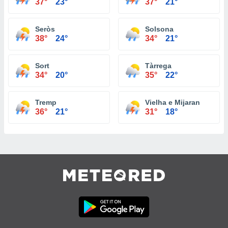
37°
23°
37°
21°
Seròs
Solsona
38°
24°
34°
21°
Sort
Tàrrega
34°
20°
35°
22°
Tremp
Vielha e Mijaran
36°
21°
31°
18°