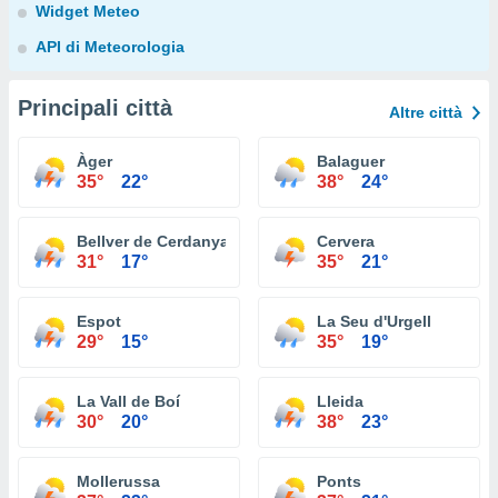
Widget Meteo
API di Meteorologia
Principali città
Altre città
Àger
Balaguer
35°
22°
38°
24°
Bellver de Cerdanya
Cervera
31°
17°
35°
21°
Espot
La Seu d'Urgell
29°
15°
35°
19°
La Vall de Boí
Lleida
30°
20°
38°
23°
Mollerussa
Ponts