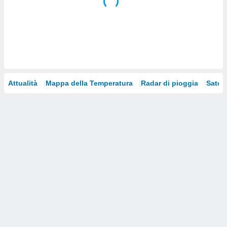
i nostri
artner
Attualità
Mappa della Temperatura
Radar di pioggia
Satelli