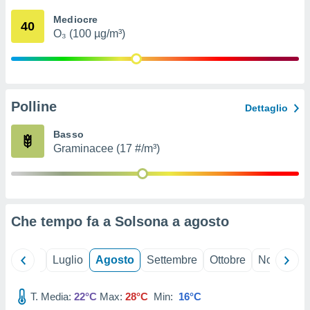
ioni
" o
Mediocre
tra
40
O₃ (100 µg/m³)
sui cookie
o sito
nostri
Polline
Dettaglio
mo il
te
Basso
ento dei
Graminacee (17 #/m³)
re
ioni su
vo e/o
i,
Che tempo fa a Solsona a
agosto
 dati
er la
 della
Giugno
Luglio
Agosto
Settembre
Ottobre
Novembre
à, creare
r la
à
T. Media:
22°C
Max:
28°C
Min:
16°C
izzata,