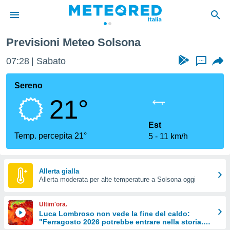
Previsioni Meteo Solsona
tiva
rivacy
07:28
Sabato
...
ti di
net
Sereno
net)
21°
i
 da
nisti per
Est
 che le
Temp. percepita 21°
5
11 km/h
ioni
iano di
È
Allerta gialla
 a
Allerta moderata per alte temperature a Solsona oggi
ito Web
do le
Ultim'ora.
opzioni:
Luca Lombroso non vede la fine del caldo:
"Ferragosto 2026 potrebbe entrare nella storia.
 i