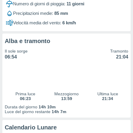
 profili
Numero di giorni di pioggia:
11
giorni
lezione
Precipitazioni medie:
85 mm
cità
izzata,
Velocità media del vento:
6 km/h
fili per
izzazione
Alba e tramonto
nuti,
 profili
Il sole sorge
Tramonto
lezione
06:54
21:04
uti
zzati,
 le
ni degli
 misurare
zioni dei
,
Prima luce
Mezzogiorno
Ultima luce
06:23
13:59
21:34
ere il
Durata del giorno
14h 10m
so
Luce del giorno restante
14h 7m
he o la
ione di
Calendario Lunare
enienti
diverse,