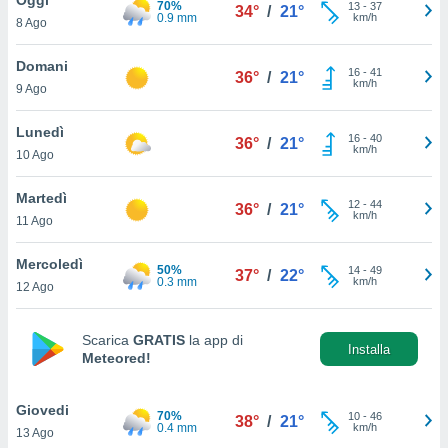
70%
a", è
13
-
37
34°
/
21°
0.9 mm
km/h
8 Ago
al sito
ettando
Domani
16
-
41
36°
/
21°
zione di
km/h
9 Ago
okie,
dei nostri
Lunedì
16
-
40
che ci
36°
/
21°
km/h
10 Ago
no di
 e
e il
Martedì
12
-
44
36°
/
21°
amento
km/h
11 Ago
 Web,
i
Mercoledì
50%
14
-
49
re un
37°
/
22°
0.3 mm
km/h
12 Ago
pecifico
arti la
à o
Scarica
GRATIS
la app di
i
Installa
Meteored!
zzati
 di esso.
sultare
Giovedi
70%
10
-
46
38°
/
21°
0.4 mm
km/h
13 Ago
oni nella