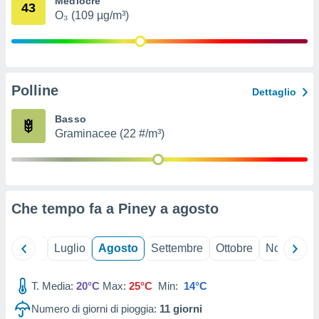
Mediocre
43
ioni
" o
O₃ (109 µg/m³)
tra
sui cookie
o sito
Polline
nostri
Dettaglio
mo il
Basso
te
Graminacee (22 #/m³)
ento dei
re
ioni su
vo e/o
Che tempo fa a Piney a
agosto
i,
 dati
er la
Giugno
Luglio
Agosto
Settembre
Ottobre
Novembre
 della
à, creare
r la
T. Media:
20°C
Max:
25°C
Min:
14°C
à
Numero di giorni di pioggia:
11
giorni
izzata,