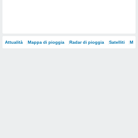
i nostri
artner
Attualità
Mappa di pioggia
Radar di pioggia
Satelliti
Mod