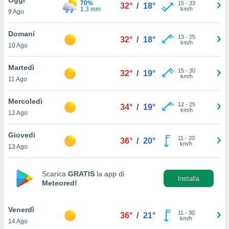
70%
a", è
15
-
33
32°
/
18°
1.3 mm
km/h
9 Ago
al sito
ettando
Domani
13
-
25
32°
/
18°
zione di
km/h
10 Ago
okie,
dei nostri
Martedì
15
-
30
che ci
32°
/
19°
km/h
11 Ago
no di
 e
e il
Mercoledì
12
-
25
34°
/
19°
amento
km/h
12 Ago
 Web,
i
Giovedi
11
-
20
re un
36°
/
20°
km/h
13 Ago
pecifico
arti la
à o
Scarica
GRATIS
la app di
i
Installa
Meteored!
zzati
 di esso.
sultare
Venerdì
11
-
30
36°
/
21°
km/h
14 Ago
oni nella