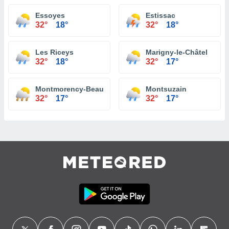
Essoyes
Estissac
32°
18°
32°
18°
Les Riceys
Marigny-le-Châtel
32°
18°
32°
17°
Montmorency-Beaufort
Montsuzain
32°
17°
32°
17°