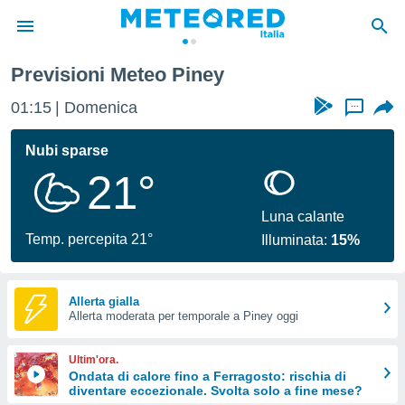
Previsioni Meteo Piney
tiva
rivacy
01:15
Domenica
...
ti di
net
Nubi sparse
net)
21°
i
 da
nisti per
Luna calante
 che le
Temp. percepita 21°
Illuminata:
15%
ioni
iano di
È
Allerta gialla
 a
Allerta moderata per temporale a Piney oggi
ito Web
do le
Ultim'ora.
opzioni:
Ondata di calore fino a Ferragosto: rischia di
diventare eccezionale. Svolta solo a fine mese?
 i