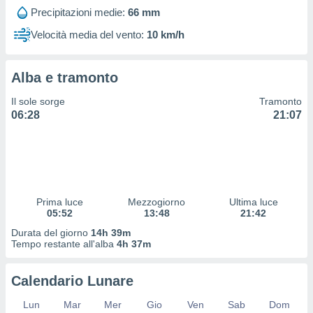
 profili
Precipitazioni medie:
66 mm
lezione
cità
Velocità media del vento:
10 km/h
izzata,
fili per
Alba e tramonto
izzazione
nuti,
Il sole sorge
Tramonto
 profili
06:28
21:07
lezione
uti
zzati,
 le
ni degli
 misurare
Prima luce
Mezzogiorno
Ultima luce
zioni dei
05:52
13:48
21:42
,
ere il
Durata del giorno
14h 39m
Tempo restante all'alba
4h 37m
so
he o la
Calendario Lunare
ione di
enienti
Lun
Mar
Mer
Gio
Ven
Sab
Dom
diverse,