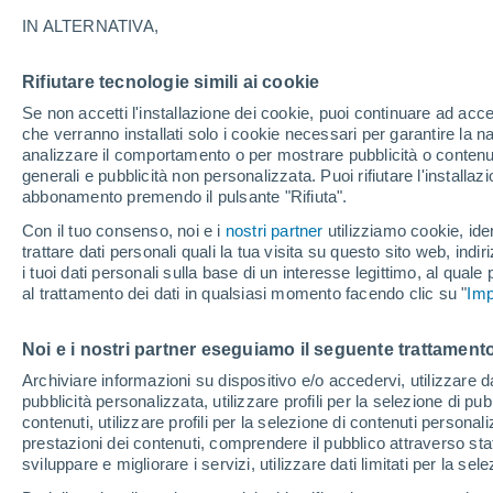
18°
IN ALTERNATIVA,
Rifiutare tecnologie simili ai cookie
Nord
Se non accetti l'installazione dei cookie, puoi continuare ad acc
Temp. percepita 18°
11
-
24 km
che verranno installati solo i cookie necessari per garantire la n
analizzare il comportamento o per mostrare pubblicità o contenut
generali e pubblicità non personalizzata. Puoi rifiutare l'install
abbonamento premendo il pulsante "Rifiuta".
Ultim'ora.
Il fenomeno El Niño sta tornando: "L'interrutt
Con il tuo consenso, noi e i
nostri partner
utilizziamo cookie, iden
sta azionando proprio ora" – ecco cosa ci asp
trattare dati personali quali la tua visita su questo sito web, indiri
in inverno
i tuoi dati personali sulla base di un interesse legittimo, al quale
Il Meteo 1 - 7
Attualità
Mappa di nuvolosità
Radar 
al trattamento dei dati in qualsiasi momento facendo clic su "
Imp
Noi e i nostri partner eseguiamo il seguente trattamento
Domani
Sabato
D
Oggi
Archiviare informazioni su dispositivo e/o accedervi, utilizzare dati
pubblicità personalizzata, utilizzare profili per la selezione di pu
7 Ago
8 Ago
6 Ago
contenuti, utilizzare profili per la selezione di contenuti personal
prestazioni dei contenuti, comprendere il pubblico attraverso stat
sviluppare e migliorare i servizi, utilizzare dati limitati per la sel