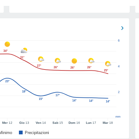
6
34°
31°
27°
4
26°
26°
26°
25°
23°
18°
2
17°
15°
14°
14°
14°
mm
Mer
12
Gio
13
Ven
14
Sab
15
Dom
16
Lun
17
Mar
18
Minimo
Precipitazioni