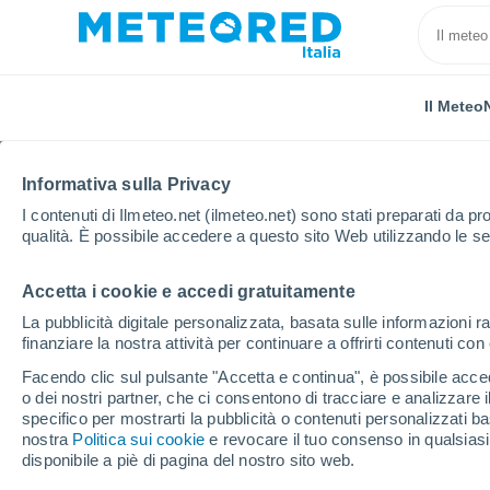
Il Meteo
Informativa sulla Privacy
I contenuti di Ilmeteo.net (ilmeteo.net) sono stati preparati da pro
qualità. È possibile accedere a questo sito Web utilizzando le se
Accetta i cookie e accedi gratuitamente
Home
Francia
Bretagna
Morbihan
Pluvigne
La pubblicità digitale personalizzata, basata sulle informazioni ra
finanziare la nostra attività per continuare a offrirti contenuti co
Previsioni Meteo Pluvi
Facendo clic sul pulsante "Accetta e continua", è possibile accede
o dei nostri partner, che ci consentono di tracciare e analizzare
10:02
Giovedi
specifico per mostrarti la pubblicità o contenuti personalizzati b
nostra
Politica sui cookie
e revocare il tuo consenso in qualsia
disponibile a piè di pagina del nostro sito web.
Sereno