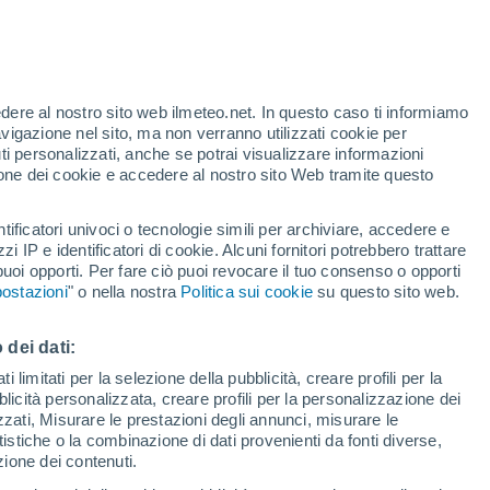
edere al nostro sito web ilmeteo.net. In questo caso ti informiamo
/h
avigazione nel sito, ma non verranno utilizzati cookie per
i personalizzati, anche se potrai visualizzare informazioni
azione dei cookie e accedere al nostro sito Web tramite questo
ore si
tificatori univoci o tecnologie simili per archiviare, accedere e
etta
zzi IP e identificatori di cookie. Alcuni fornitori potrebbero trattare
 puoi opporti. Per fare ciò puoi revocare il tuo consenso o opporti
di pioggia
Satelliti
Modelli
ostazioni
" o nella nostra
Politica sui cookie
su questo sito web.
 dei dati:
omenica
Lunedì
Martedì
Mercoledì
 limitati per la selezione della pubblicità, creare profili per la
bblicità personalizzata, creare profili per la personalizzazione dei
9 Ago
10 Ago
11 Ago
12 Ago
izzati, Misurare le prestazioni degli annunci, misurare le
istiche o la combinazione di dati provenienti da fonti diverse,
ezione dei contenuti.