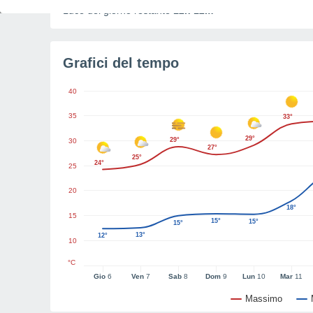
Luce del giorno restante
12h 12m
Grafici del tempo
40
35
33°
29°
29°
30
27°
25°
24°
25
20
18°
15
15°
15°
15°
13°
12°
10
°C
Gio
6
Ven
7
Sab
8
Dom
9
Lun
10
Mar
11
Massimo