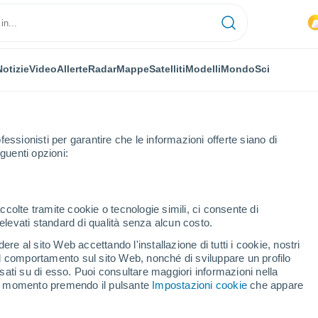
Notizie
Video
Allerte
Radar
Mappe
Satelliti
Modelli
Mondo
Sci
fessionisti per garantire che le informazioni offerte siano di
guenti opzioni:
r
ccolte tramite cookie o tecnologie simili, ci consente di
n elevati standard di qualità senza alcun costo.
gner
re al sito Web accettando l'installazione di tutti i cookie, nostri
 il comportamento sul sito Web, nonché di sviluppare un profilo
...
asati su di esso. Puoi consultare maggiori informazioni nella
si momento premendo il pulsante
Impostazioni cookie
che appare
Per ora
Intervalli nuvolosi nelle prossime
ore