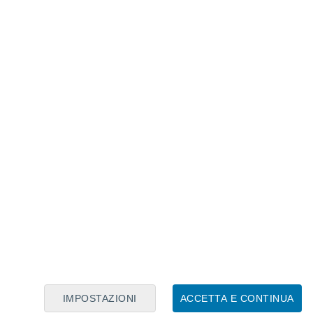
Calendario Lunare
Lun
Mar
Mer
Gio
Ven
Sab
Dom
6
7
8
9
10
11
12
13
14
15
16
17
18
19
IMPOSTAZIONI
ACCETTA E CONTINUA