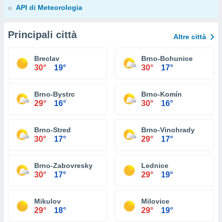
API di Meteorologia
Principali città
Altre città
Breclav
Brno-Bohunice
30°
19°
30°
17°
Brno-Bystrc
Brno-Komín
29°
16°
30°
16°
Brno-Stred
Brno-Vinohrady
30°
17°
29°
17°
Brno-Zabovresky
Lednice
30°
17°
29°
19°
Mikulov
Milovice
29°
18°
29°
19°