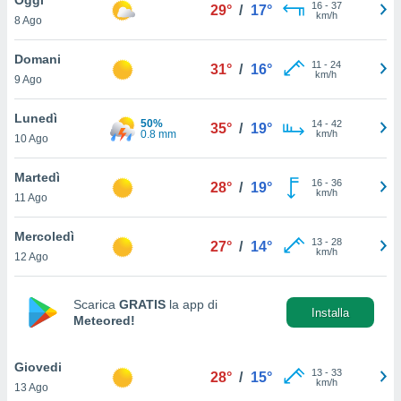
a", è
16
-
37
29°
/
17°
km/h
8 Ago
al sito
ettando
Domani
11
-
24
31°
/
16°
zione di
km/h
9 Ago
okie,
dei nostri
Lunedì
50%
14
-
42
che ci
35°
/
19°
0.8 mm
km/h
10 Ago
no di
 e
e il
Martedì
16
-
36
28°
/
19°
amento
km/h
11 Ago
 Web,
i
Mercoledì
13
-
28
re un
27°
/
14°
km/h
12 Ago
pecifico
arti la
à o
Scarica
GRATIS
la app di
i
Installa
Meteored!
zzati
 di esso.
sultare
Giovedi
13
-
33
28°
/
15°
km/h
13 Ago
oni nella