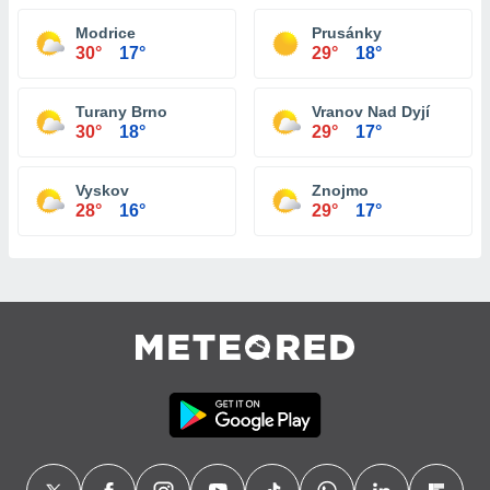
Modrice
Prusánky
30°
17°
29°
18°
Turany Brno
Vranov Nad Dyjí
30°
18°
29°
17°
Vyskov
Znojmo
28°
16°
29°
17°