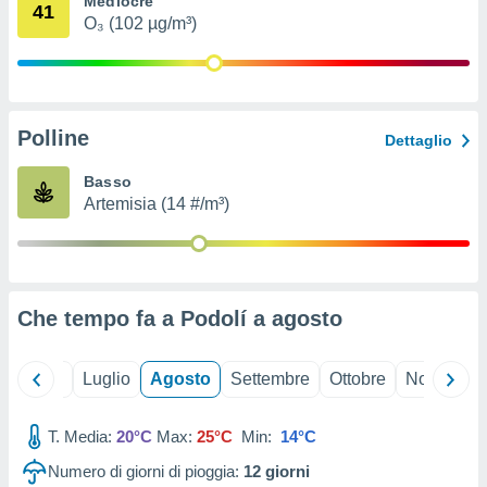
Mediocre
41
ioni
" o
O₃ (102 µg/m³)
tra
sui cookie
o sito
Polline
nostri
Dettaglio
mo il
Basso
te
Artemisia (14 #/m³)
ento dei
re
ioni su
vo e/o
Che tempo fa a Podolí a
agosto
i,
 dati
er la
Giugno
Luglio
Agosto
Settembre
Ottobre
Novembre
 della
à, creare
r la
T. Media:
20°C
Max:
25°C
Min:
14°C
à
Numero di giorni di pioggia:
12
giorni
izzata,