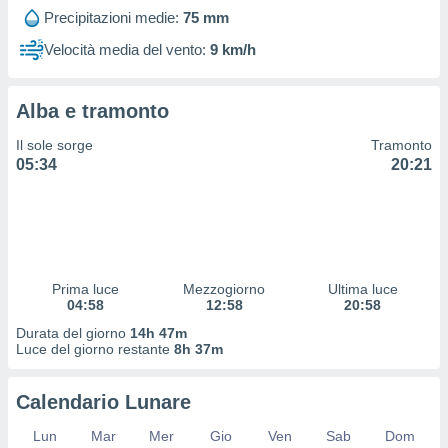
 profili
Precipitazioni medie:
75 mm
lezione
cità
Velocità media del vento:
9 km/h
izzata,
fili per
Alba e tramonto
izzazione
nuti,
Il sole sorge
Tramonto
 profili
05:34
20:21
lezione
uti
zzati,
 le
ni degli
 misurare
Prima luce
Mezzogiorno
Ultima luce
zioni dei
04:58
12:58
20:58
,
ere il
Durata del giorno
14h 47m
Luce del giorno restante
8h 37m
so
he o la
Calendario Lunare
ione di
enienti
Lun
Mar
Mer
Gio
Ven
Sab
Dom
diverse,