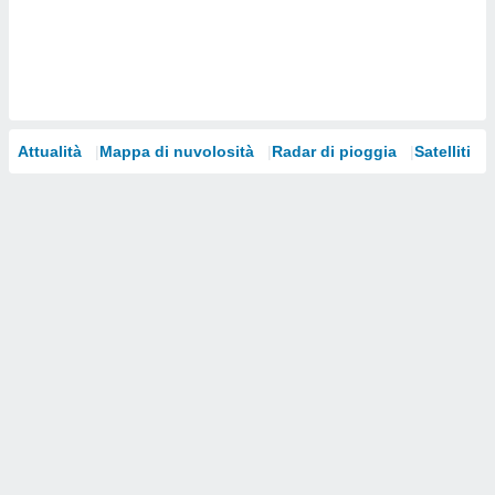
i nostri
artner
Attualità
Mappa di nuvolosità
Radar di pioggia
Satelliti