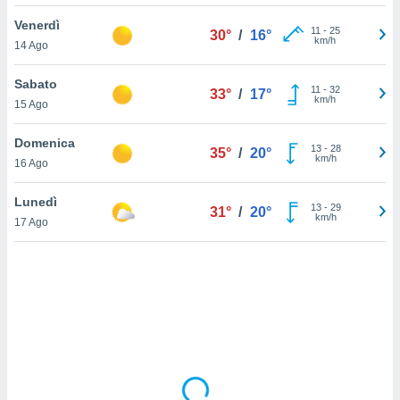
Venerdì
sui cookie
11
-
25
30°
/
16°
km/h
14 Ago
e il tuo
 in
Sabato
11
-
32
33°
/
17°
o
km/h
15 Ago
 il
Domenica
azioni
13
-
28
35°
/
20°
km/h
16 Ago
kie
re
le a piè
Lunedì
13
-
29
31°
/
20°
 del
km/h
17 Ago
to web.
ATIVA,
e
gie
i cookie
ccetti
zione dei