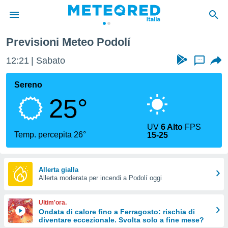
Previsioni Meteo Podolí
tiva
rivacy
12:21
Sabato
...
ti di
net
Sereno
net)
25°
i
 da
nisti per
UV
6 Alto
FPS
 che le
Temp. percepita 26°
15-25
ioni
iano di
È
Allerta gialla
 a
Allerta moderata per incendi a Podolí oggi
ito Web
do le
Ultim'ora.
opzioni:
Ondata di calore fino a Ferragosto: rischia di
diventare eccezionale. Svolta solo a fine mese?
 i