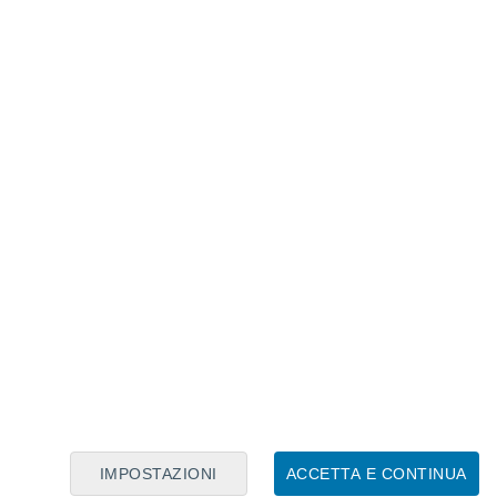
Calendario Lunare
Lun
Mar
Mer
Gio
Ven
Sab
Dom
7
8
9
10
11
12
13
14
15
16
17
18
19
20
IMPOSTAZIONI
ACCETTA E CONTINUA