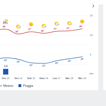
15
38°
38°
37°
37°
37°
36°
36°
10
5
24°
23°
23°
23°
22°
21°
1.5
21°
mm
Gio
13
Ven
14
Sab
15
Dom
16
Lun
17
Mar
18
Mer
19
Minimo
Pioggia