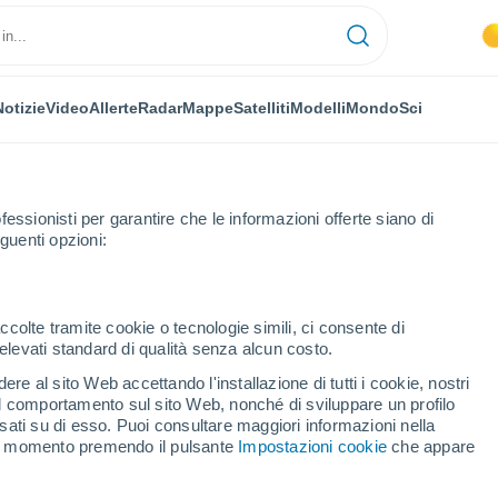
Notizie
Video
Allerte
Radar
Mappe
Satelliti
Modelli
Mondo
Sci
fessionisti per garantire che le informazioni offerte siano di
guenti opzioni:
Puerto Lope
ccolte tramite cookie o tecnologie simili, ci consente di
n elevati standard di qualità senza alcun costo.
o Lope
re al sito Web accettando l'installazione di tutti i cookie, nostri
 il comportamento sul sito Web, nonché di sviluppare un profilo
...
asati su di esso. Puoi consultare maggiori informazioni nella
si momento premendo il pulsante
Impostazioni cookie
che appare
Per ora
Intervalli nuvolosi nelle prossime
ore