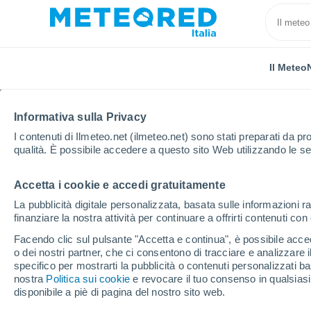
Il Meteo
Informativa sulla Privacy
I contenuti di Ilmeteo.net (ilmeteo.net) sono stati preparati da pro
qualità. È possibile accedere a questo sito Web utilizzando le se
Accetta i cookie e accedi gratuitamente
Home
Spagna
Andalusia
Provincia di Granada
La pubblicità digitale personalizzata, basata sulle informazioni ra
finanziare la nostra attività per continuare a offrirti contenuti co
Previsioni Meteo Puert
Facendo clic sul pulsante "Accetta e continua", è possibile accede
o dei nostri partner, che ci consentono di tracciare e analizzare
12:49
Venerdì
specifico per mostrarti la pubblicità o contenuti personalizzati b
nostra
Politica sui cookie
e revocare il tuo consenso in qualsia
disponibile a piè di pagina del nostro sito web.
Sereno