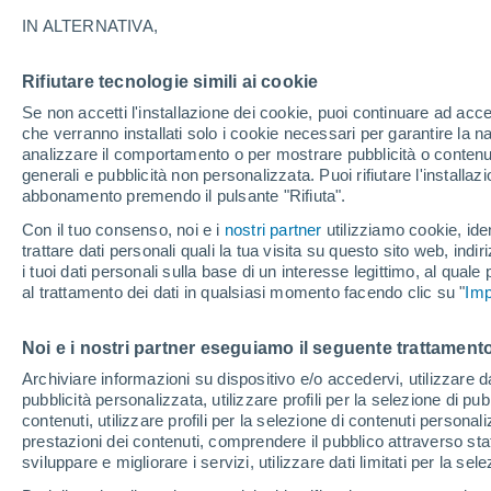
34°
IN ALTERNATIVA,
Rifiutare tecnologie simili ai cookie
UV
8 Molto
Se non accetti l'installazione dei cookie, puoi continuare ad acc
Temp. percepita 32°
FPS
25-50
che verranno installati solo i cookie necessari per garantire la n
analizzare il comportamento o per mostrare pubblicità o contenut
generali e pubblicità non personalizzata. Puoi rifiutare l'install
abbonamento premendo il pulsante "Rifiuta".
Ultim'ora.
L’estate non cambia rotta: caldo fino a metà
Con il tuo consenso, noi e i
nostri partner
utilizziamo cookie, iden
agosto, svolta possibile solo a fine mese
trattare dati personali quali la tua visita su questo sito web, indiri
i tuoi dati personali sulla base di un interesse legittimo, al quale
Il Meteo 1 - 7
Attualità
Mappa di nuvolosità
Radar 
al trattamento dei dati in qualsiasi momento facendo clic su "
Imp
Noi e i nostri partner eseguiamo il seguente trattamento
Domani
Domenica
Oggi
Archiviare informazioni su dispositivo e/o accedervi, utilizzare dati
pubblicità personalizzata, utilizzare profili per la selezione di pu
8 Ago
9 Ago
7 Ago
contenuti, utilizzare profili per la selezione di contenuti personal
prestazioni dei contenuti, comprendere il pubblico attraverso stat
sviluppare e migliorare i servizi, utilizzare dati limitati per la sel