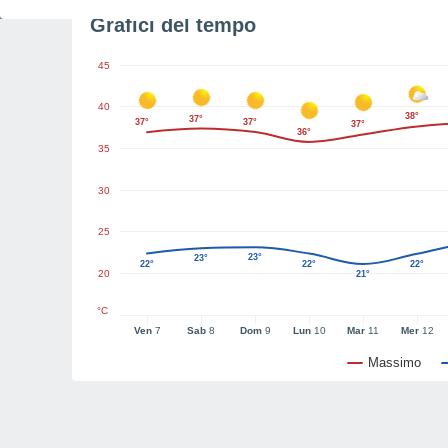
Grafici del tempo
45
40
38°
37°
37°
37°
37°
36°
35
30
25
23°
23°
22°
22°
22°
20
21°
°C
Ven
7
Sab
8
Dom
9
Lun
10
Mar
11
Mer
12
Massimo