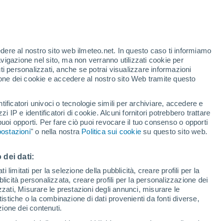
Allerta gialla
Allerta moderata per alte
temperature a Puerto Lope oggi
 alto!
edere al nostro sito web ilmeteo.net. In questo caso ti informiamo
avigazione nel sito, ma non verranno utilizzati cookie per
i personalizzati, anche se potrai visualizzare informazioni
azione dei cookie e accedere al nostro sito Web tramite questo
tificatori univoci o tecnologie simili per archiviare, accedere e
zzi IP e identificatori di cookie. Alcuni fornitori potrebbero trattare
 puoi opporti. Per fare ciò puoi revocare il tuo consenso o opporti
di pioggia
Satelliti
Modelli
ostazioni
" o nella nostra
Politica sui cookie
su questo sito web.
 dei dati:
Lunedì
Martedì
Mercoledì
Giovedi
 limitati per la selezione della pubblicità, creare profili per la
bblicità personalizzata, creare profili per la personalizzazione dei
10 Ago
11 Ago
12 Ago
13 Ago
izzati, Misurare le prestazioni degli annunci, misurare le
istiche o la combinazione di dati provenienti da fonti diverse,
ezione dei contenuti.
50%