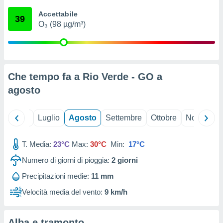
ioni
" o
Accettabile
tra
39
O₃ (98 µg/m³)
sui cookie
o sito
nostri
Che tempo fa a Rio Verde - GO a
mo il
agosto
te
ento dei
Giugno
Luglio
Agosto
Settembre
Ottobre
Novembre
re
ioni su
vo e/o
T. Media:
23°C
Max:
30°C
Min:
17°C
i,
Numero di giorni di pioggia:
2
giorni
 dati
er la
Precipitazioni medie:
11 mm
 della
à, creare
Velocità media del vento:
9 km/h
r la
à
izzata,
Alba e tramonto