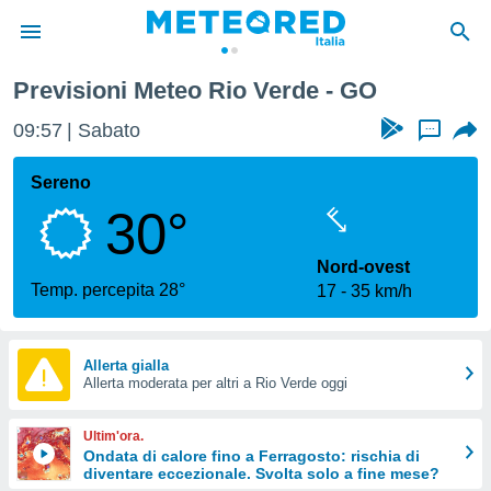
Previsioni Meteo Rio Verde - GO
tiva
rivacy
09:57
Sabato
...
ti di
net
Sereno
net)
30°
i
 da
nisti per
Nord-ovest
 che le
Temp. percepita 28°
17
35 km/h
ioni
iano di
È
Allerta gialla
 a
Allerta moderata per altri a Rio Verde oggi
ito Web
do le
Ultim'ora.
opzioni:
Ondata di calore fino a Ferragosto: rischia di
diventare eccezionale. Svolta solo a fine mese?
 i