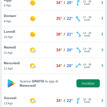
a", è
21
-
45
34°
/
20°
km/h
8 Ago
al sito
ettando
Domani
17
-
39
35°
/
22°
zione di
km/h
9 Ago
okie,
dei nostri
Lunedì
14
-
29
che ci
36°
/
21°
km/h
10 Ago
no di
 e
e il
Martedì
14
-
30
34°
/
20°
amento
km/h
11 Ago
 Web,
i
Mercoledì
14
-
36
re un
34°
/
20°
km/h
12 Ago
pecifico
arti la
à o
Scarica
GRATIS
la app di
i
Installare
Meteored!
zzati
 di esso.
sultare
Giovedi
16
-
40
34°
/
22°
km/h
13 Ago
oni nella