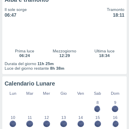
 profili
lezione
Il sole sorge
Tramonto
cità
06:47
18:11
izzata,
fili per
izzazione
nuti,
 profili
Prima luce
Mezzogiorno
Ultima luce
lezione
06:24
12:29
18:34
uti
zzati,
Durata del giorno
11h 25m
Luce del giorno restante
8h 38m
 le
ni degli
 misurare
Calendario Lunare
zioni dei
,
Lun
Mar
Mer
Gio
Ven
Sab
Dom
ere il
8
9
so
he o la
10
11
12
13
14
15
16
ione di
enienti
diverse,