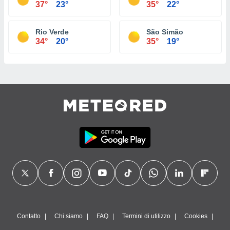
37°
23°
35°
22°
Rio Verde
São Simão
34°
20°
35°
19°
Contatto
Chi siamo
FAQ
Termini di utilizzo
Cookies