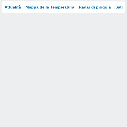
Attualità
Mappa della Temperatura
Radar di pioggia
Satelli
i nostri
artner