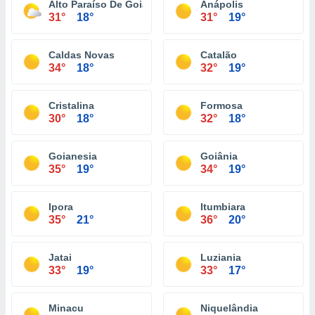
Alto Paraíso De Goiás
Anápolis
31°
18°
31°
19°
Caldas Novas
Catalão
34°
18°
32°
19°
Cristalina
Formosa
30°
18°
32°
18°
Goianesia
Goiânia
35°
19°
34°
19°
Ipora
Itumbiara
35°
21°
36°
20°
Jatai
Luziania
33°
19°
33°
17°
Minacu
Niquelândia