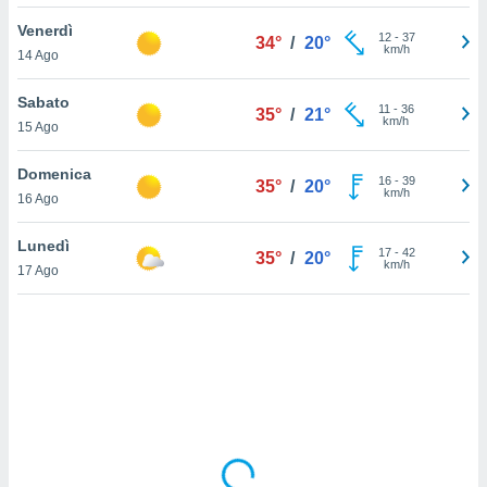
Venerdì
sui cookie
12
-
37
34°
/
20°
km/h
14 Ago
e il tuo
 in
Sabato
11
-
36
35°
/
21°
o
km/h
15 Ago
 il
Domenica
azioni
16
-
39
35°
/
20°
km/h
16 Ago
kie
re
le a piè
Lunedì
17
-
42
35°
/
20°
 del
km/h
17 Ago
to web.
ATIVA,
e
gie
i cookie
ccetti
zione dei